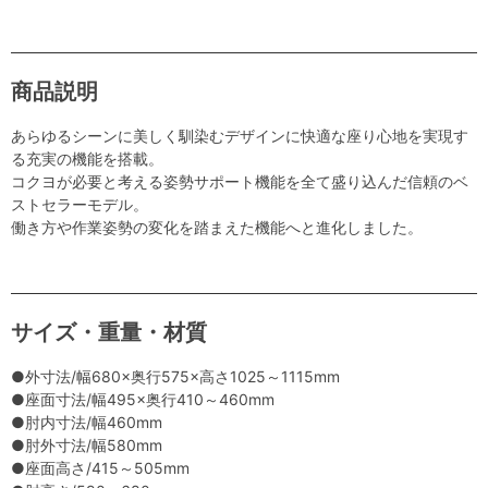
商品説明
あらゆるシーンに美しく馴染むデザインに快適な座り心地を実現す
る充実の機能を搭載。
コクヨが必要と考える姿勢サポート機能を全て盛り込んだ信頼のベ
ストセラーモデル。
働き方や作業姿勢の変化を踏まえた機能へと進化しました。
サイズ・重量・材質
●外寸法/幅680×奥行575×高さ1025～1115mm
●座面寸法/幅495×奥行410～460mm
●肘内寸法/幅460mm
●肘外寸法/幅580mm
●座面高さ/415～505mm