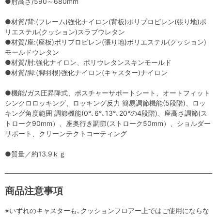
●肘高さ/590～680mm
●材質/背:(フレーム)強化ナイロン(背板)ポリプロピレン(張り地)ポ
リエステル(クッション)スラブウレタン
●材質/座:(座板)ポリプロピレン(張り地)ポリエステル(クッション)
モールドウレタン
●材質/肘:強化ナイロン、ポリウレタンスキンモールド
●材質/脚:(脚羽根)強化ナイロン(キャスター)ナイロン
●機能/ガス圧昇降式、ポスチャーサポートシート、オートフィット
シンクロロッキング、ロッキング反力 簡易調節機能(5段階)、ロッ
キング角度範囲 調節機能(0°､6°､13°､20°の4段階)、座高さ調節(ス
トローク90mm）、座奥行き調節(ストローク50mm）、ショルダー
サポート、クリーンテクトコーティング
●質量／約13.9ｋｇ
商品注意事項
※いずれのキャスターも､クッションフロアー上ではご使用にならな