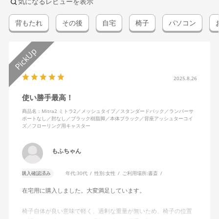
気になるレビューを表示
背もたれ
その後
自宅
椅子
パソコン
2025.8.26
使い勝手最高！
商品名：Mitra2 ミトラ2／メッシュタイプ／スタンダードバック／ランバーサ
ポートなし／肘なし／ブラック樹脂脚／本体ブラック／背座アッシュターコイ
ズ／フローリング用キャスター
もふちゃん
購入確認済み
年代:
30代
性別:
女性
ご利用場所:
書斎
在宅用に購入しました。大変満足しています。
椅子自体が良い意味で軽く、過剰な重量が無いため、椅子の位置