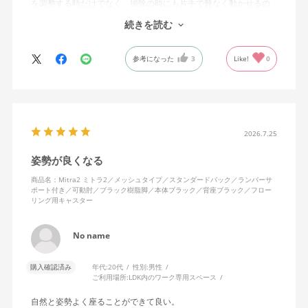
を調整する時だけでなく、掃除の時にも片手で難なく動かせるの
で、ストレスを感じません。
続きを読む
背中はメッシュ素材でハリがあり、沈み込みすぎないところが気
に入っています。色も画像通りのアッシュブルーで、部屋の差し
参考になった
3
Like!
0
色になっています。
キャスターはフローリング用を選びました。とにかく動きが滑ら
かです。子どもが座って遊びそうなので、お子様がいる家庭はち
ょっと注意かもしれません。
座り心地も満足ですし、座面も広いので男性にもちょうど良いと
思います。良い商品に巡り会えてとても嬉しいです。
2026.7.25
姿勢が良くなる
商品名：Mitra2 ミトラ2／メッシュタイプ／スタンダードバック／ランバーサ
ポート付き／可動肘／ブラック樹脂脚／本体ブラック／背座ブラック／フロー
リング用キャスター
No name
購入確認済み
年代:
20代
性別:
男性
ご利用場所:
LDK内のワーク専用スペース
自然と姿勢よく座ることができて良い。