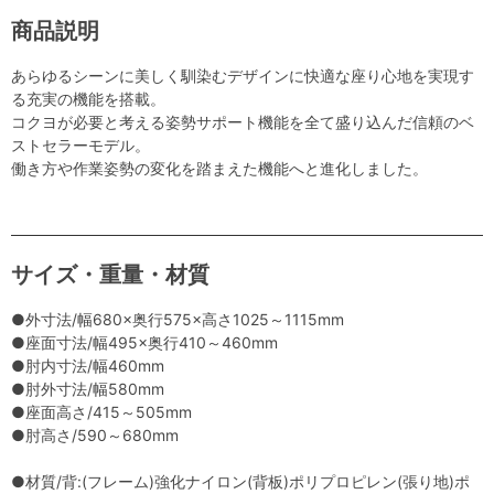
商品説明
あらゆるシーンに美しく馴染むデザインに快適な座り心地を実現す
る充実の機能を搭載。
コクヨが必要と考える姿勢サポート機能を全て盛り込んだ信頼のベ
ストセラーモデル。
働き方や作業姿勢の変化を踏まえた機能へと進化しました。
サイズ・重量・材質
●外寸法/幅680×奥行575×高さ1025～1115mm
●座面寸法/幅495×奥行410～460mm
●肘内寸法/幅460mm
●肘外寸法/幅580mm
●座面高さ/415～505mm
●肘高さ/590～680mm
●材質/背:(フレーム)強化ナイロン(背板)ポリプロピレン(張り地)ポ