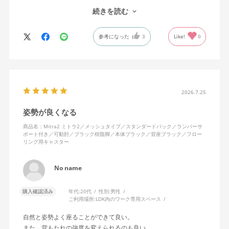
で、ストレスを感じません。
続きを読む
背中はメッシュ素材でハリがあり、沈み込みすぎないところが気
に入っています。色も画像通りのアッシュブルーで、部屋の差し
参考になった
3
Like!
0
色になっています。
キャスターはフローリング用を選びました。とにかく動きが滑ら
かです。子どもが座って遊びそうなので、お子様がいる家庭はち
ょっと注意かもしれません。
座り心地も満足ですし、座面も広いので男性にもちょうど良いと
思います。良い商品に巡り会えてとても嬉しいです。
2026.7.25
姿勢が良くなる
商品名：Mitra2 ミトラ2／メッシュタイプ／スタンダードバック／ランバーサ
ポート付き／可動肘／ブラック樹脂脚／本体ブラック／背座ブラック／フロー
リング用キャスター
No name
購入確認済み
年代:
20代
性別:
男性
ご利用場所:
LDK内のワーク専用スペース
自然と姿勢よく座ることができて良い。
また、背もたれの強度を変えられるのも良い。