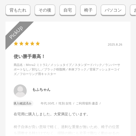
背もたれ
その後
自宅
椅子
パソコン
2025.8.26
使い勝手最高！
商品名：Mitra2 ミトラ2／メッシュタイプ／スタンダードバック／ランバーサ
ポートなし／肘なし／ブラック樹脂脚／本体ブラック／背座アッシュターコイ
ズ／フローリング用キャスター
もふちゃん
購入確認済み
年代:
30代
性別:
女性
ご利用場所:
書斎
在宅用に購入しました。大変満足しています。
椅子自体が良い意味で軽く、過剰な重量が無いため、椅子の位置
を調整する時だけでなく、掃除の時にも片手で難なく動かせるの