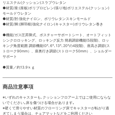
リエステル(クッション)スラブウレタン
●材質/座:(座板)ポリプロピレン(張り地)ポリエステル(クッション)
モールドウレタン
●材質/肘:強化ナイロン、ポリウレタンスキンモールド
●材質/脚:(脚羽根)強化ナイロン(キャスター)ポリウレタン巻き
●機能/ガス圧昇降式、ポスチャーサポートシート、オートフィット
シンクロロッキング、ロッキング反力 簡易調節機能(5段階)、ロッ
キング角度範囲 調節機能(0°､6°､13°､20°の4段階)、座高さ調節(ス
トローク90mm）、座奥行き調節(ストローク50mm）、ショルダー
サポート
●質量／約13.9ｋｇ
商品注意事項
※いずれのキャスターも､クッションフロアー上ではご使用にならな
いでください｡床を傷つける場合があります｡
※硬くて滑りやすい材質のフローリング床でキャスターが転がり過
ぎてしまう場合は、チェアマットなどをご利用ください