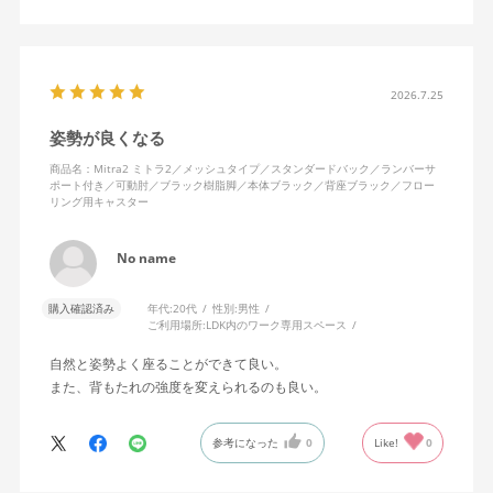
キャスターはフローリング用を選びました。とにかく動きが滑ら
かです。子どもが座って遊びそうなので、お子様がいる家庭はち
ょっと注意かもしれません。
座り心地も満足ですし、座面も広いので男性にもちょうど良いと
思います。良い商品に巡り会えてとても嬉しいです。
2026.7.25
姿勢が良くなる
商品名：Mitra2 ミトラ2／メッシュタイプ／スタンダードバック／ランバーサ
ポート付き／可動肘／ブラック樹脂脚／本体ブラック／背座ブラック／フロー
リング用キャスター
No name
購入確認済み
年代:
20代
性別:
男性
ご利用場所:
LDK内のワーク専用スペース
自然と姿勢よく座ることができて良い。
また、背もたれの強度を変えられるのも良い。
参考になった
0
Like!
0