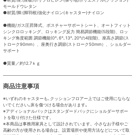
モールドウレタン
●材質/脚:(脚羽根)強化ナイロン(キャスター)ナイロン
●機能/ガス圧昇降式、ポスチャーサポートシート、オートフィット
シンクロロッキング、ロッキング反力 簡易調節機能(5段階)、ロッ
キング角度範囲 調節機能(0°､6°､13°､20°の4段階)、座高さ調節(ス
トローク90mm）、座奥行き調節(ストローク50mm）、ショルダー
サポート
●質量／約12.7ｋｇ
商品注意事項
※いずれのキャスターも､クッションフロアー上ではご使用にならな
いでください｡床を傷つける場合があります｡
※アディショナルバックはスタンダードバックにショルダーサポー
トを取り付けた仕様です。
※本商品は事務用家具として設計されています。小さなお子様やご
高齢の方が使用される場合は、設置場所や使用方法などについて取