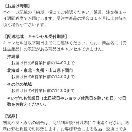
【お届け時期】
本ページ記載の「納期」欄にてご確認ください。通常、注文後１～
４週間程度でお届けします。受注生産品の場合は１ヶ月以上お待ち
頂く場合がございます。
【配送地域 キャンセル受付期限】
キャンセルは以下期日までにご連絡ください。なお、商品名に［受
注生産品］の表記がある商品はキャンセルできません。
沖縄県
お届け日の6営業日前の14:00まで
北海道・東北・九州・山口県下関市
お届け日の5営業日前の14:00まで
その他の地域
お届け日の4営業日前の14:00まで
※いずれも営業日（土日祝日やショップ休業日を除いた日）で日
数をお数えください。
【返品】
初期不良・誤品の場合は、商品到着後7日以内にご連絡ください。送
料は弊社負担で対応致します。お客様都合による返品・交換はでき