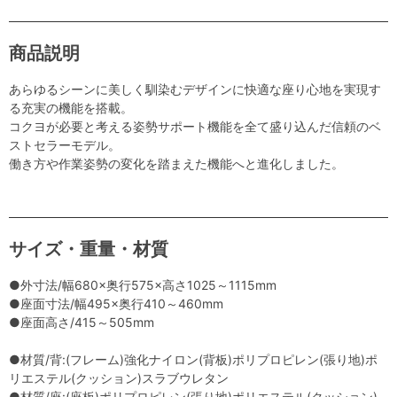
商品説明
あらゆるシーンに美しく馴染むデザインに快適な座り心地を実現す
る充実の機能を搭載。
コクヨが必要と考える姿勢サポート機能を全て盛り込んだ信頼のベ
ストセラーモデル。
働き方や作業姿勢の変化を踏まえた機能へと進化しました。
サイズ・重量・材質
●外寸法/幅680×奥行575×高さ1025～1115mm
●座面寸法/幅495×奥行410～460mm
●座面高さ/415～505mm
●材質/背:(フレーム)強化ナイロン(背板)ポリプロピレン(張り地)ポ
リエステル(クッション)スラブウレタン
●材質/座:(座板)ポリプロピレン(張り地)ポリエステル(クッション)