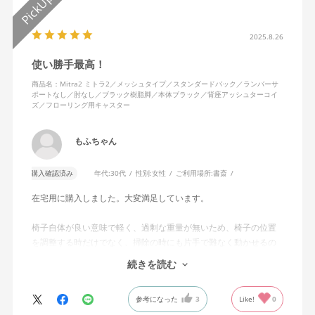
2025.8.26
使い勝手最高！
商品名：Mitra2 ミトラ2／メッシュタイプ／スタンダードバック／ランバーサ
ポートなし／肘なし／ブラック樹脂脚／本体ブラック／背座アッシュターコイ
ズ／フローリング用キャスター
もふちゃん
購入確認済み
年代:
30代
性別:
女性
ご利用場所:
書斎
在宅用に購入しました。大変満足しています。
椅子自体が良い意味で軽く、過剰な重量が無いため、椅子の位置
を調整する時だけでなく、掃除の時にも片手で難なく動かせるの
で、ストレスを感じません。
続きを読む
背中はメッシュ素材でハリがあり、沈み込みすぎないところが気
に入っています。色も画像通りのアッシュブルーで、部屋の差し
参考になった
3
Like!
0
色になっています。