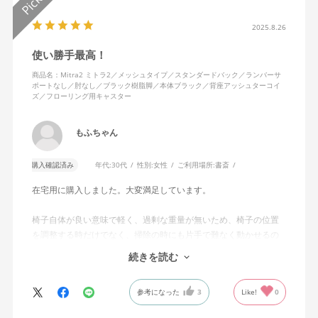
2025.8.26
使い勝手最高！
商品名：Mitra2 ミトラ2／メッシュタイプ／スタンダードバック／ランバーサ
ポートなし／肘なし／ブラック樹脂脚／本体ブラック／背座アッシュターコイ
ズ／フローリング用キャスター
もふちゃん
購入確認済み
年代:
30代
性別:
女性
ご利用場所:
書斎
在宅用に購入しました。大変満足しています。
椅子自体が良い意味で軽く、過剰な重量が無いため、椅子の位置
を調整する時だけでなく、掃除の時にも片手で難なく動かせるの
で、ストレスを感じません。
続きを読む
背中はメッシュ素材でハリがあり、沈み込みすぎないところが気
に入っています。色も画像通りのアッシュブルーで、部屋の差し
参考になった
3
Like!
0
色になっています。
キャスターはフローリング用を選びました。とにかく動きが滑ら