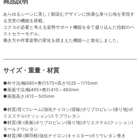
商品説明
あらゆるシーンに美しく馴染むデザインに快適な座り心地を実現す
る充実の機能を搭載。
コクヨが必要と考える姿勢サポート機能を全て盛り込んだ信頼のベ
ストセラーモデル。
働き方や作業姿勢の変化を踏まえた機能へと進化しました。
サイズ・重量・材質
●外寸法/幅680×奥行575×高さ1025～1115mm
●座面寸法/幅495×奥行410～460mm
●座面高さ/415～505mm
●材質/背:(フレーム)強化ナイロン(背板)ポリプロピレン(張り地)ポ
リエステル(クッション)スラブウレタン
●材質/座:(座板)ポリプロピレン(張り地)ポリエステル(クッション)
モールドウレタン
●材質/脚:(脚羽根)強化ナイロン(キャスター)ポリウレタン巻き