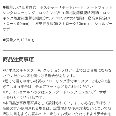
●機能/ガス圧昇降式、ポスチャーサポートシート、オートフィット
シンクロロッキング、ロッキング反力 簡易調節機能(5段階)、ロッ
キング角度範囲 調節機能(0°､6°､13°､20°の4段階)、座高さ調節(ス
トローク90mm）、座奥行き調節(ストローク50mm）、ショルダー
サポート
●質量／約12.7ｋｇ
商品注意事項
※いずれのキャスターも､クッションフロアー上ではご使用にならな
いでください｡床を傷つける場合があります｡
※硬くて滑りやすい材質のフローリング床でキャスターが転がり過
ぎてしまう場合は、チェアマットなどをご利用ください
※アディショナルバックはスタンダードバックにショルダーサポー
トを取り付けた仕様です。
※本商品は事務用家具として設計されています。小さなお子様やご
高齢の方が使用される場合は、設置場所や使用方法などについて取
扱説明書をよくお読みの上、正しくお使いいただけるよう安全面を