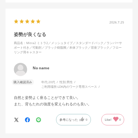
かです。子どもが座って遊びそうなので、お子様がいる家庭はち
ょっと注意かもしれません。
座り心地も満足ですし、座面も広いので男性にもちょうど良いと
思います。良い商品に巡り会えてとても嬉しいです。
2026.7.25
姿勢が良くなる
商品名：Mitra2 ミトラ2／メッシュタイプ／スタンダードバック／ランバーサ
ポート付き／可動肘／ブラック樹脂脚／本体ブラック／背座ブラック／フロー
リング用キャスター
No name
購入確認済み
年代:
20代
性別:
男性
ご利用場所:
LDK内のワーク専用スペース
自然と姿勢よく座ることができて良い。
また、背もたれの強度を変えられるのも良い。
参考になった
0
Like!
0