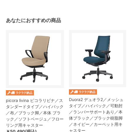
あなたにおすすめの商品
Duora2 デュオラ2／メッシュ
picora livina ピコラリビナ／ス
タイプ／ハイバック／可動肘
タンダードタイプ／ハイバック
／ランバーサポートあり／本
／布／ブラック脚／本体 ブラ
体ブラック／ブラック樹脂脚
ック／ソフトベージュ／フロー
／ネイビー／カーペット用キ
リング用キャスター
ャスター
￥50,490(税込)