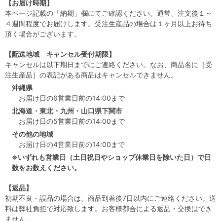
【お届け時期】
本ページ記載の「納期」欄にてご確認ください。通常、注文後１～
４週間程度でお届けします。受注生産品の場合は１ヶ月以上お待ち
頂く場合がございます。
【配送地域 キャンセル受付期限】
キャンセルは以下期日までにご連絡ください。なお、商品名に［受
注生産品］の表記がある商品はキャンセルできません。
沖縄県
お届け日の6営業日前の14:00まで
北海道・東北・九州・山口県下関市
お届け日の5営業日前の14:00まで
その他の地域
お届け日の4営業日前の14:00まで
※いずれも営業日（土日祝日やショップ休業日を除いた日）で日
数をお数えください。
【返品】
初期不良・誤品の場合は、商品到着後7日以内にご連絡ください。送
料は弊社負担で対応致します。お客様都合による返品・交換はでき
ません。