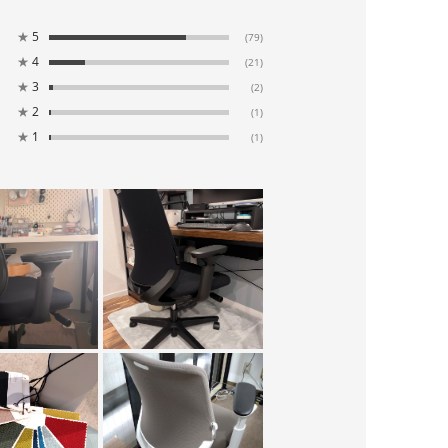
★
5
(79)
★
4
(21)
★
3
(2)
★
2
(1)
★
1
(1)