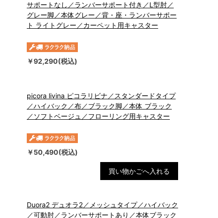
サポートなし／ランバーサポート付き／L型肘／
グレー脚／本体グレー／背・座・ランバーサポー
ト ライトグレー／カーペット用キャスター
￥92,290(税込)
picora livina ピコラリビナ／スタンダードタイプ
／ハイバック／布／ブラック脚／本体 ブラック
／ソフトベージュ／フローリング用キャスター
￥50,490(税込)
買い物かごへ入れる
Duora2 デュオラ2／メッシュタイプ／ハイバック
／可動肘／ランバーサポートあり／本体ブラック