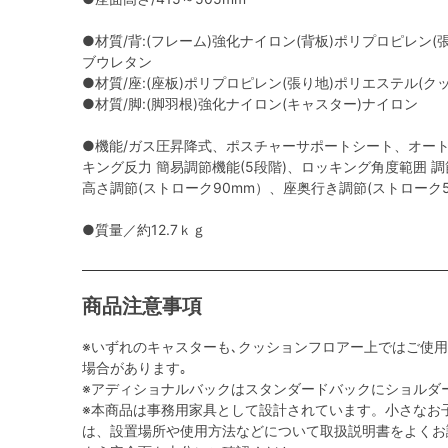
●材質/背:(フレーム)強化ナイロン(背板)ポリプロピレン(
ブウレタン
●材質/座:(座板)ポリプロピレン(張り地)ポリエステル(
●材質/脚:(脚羽根)強化ナイロン(キャスター)ナイロン
●機能/ガス圧昇降式、ポスチャーサポートシート、オー
キング反力 簡易調節機能(5段階)、ロッキング角度範囲 調節機能
高さ調節(ストローク90mm）、座奥行き調節(ストローク
●質量／約12.7ｋｇ
商品注意事項
※いずれのキャスターも､クッションフロアー上ではご使
場合があります｡
※アディショナルバックはスタンダードバックにショルダ
※本商品は事務用家具として設計されています。小さなお
は、設置場所や使用方法などについて取扱説明書をよくお