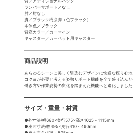
背／アディショナルバック
ランバーサポート／なし
肘／肘なし
脚／ブラック樹脂脚（色ブラック）
本体色／ブラック
背座カラー／カーマイン
キャスター／カーペット用キャスター
商品説明
あらゆるシーンに美しく馴染むデザインに快適な座り心地
コクヨが必要と考える姿勢サポート機能を全て盛り込んだ
働き方や作業姿勢の変化を踏まえた機能へと進化しました
サイズ・重量・材質
●外寸法/幅680×奥行575×高さ1025～1115mm
●座面寸法/幅495×奥行410～460mm
●座面高さ/415～505mm