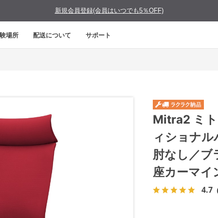
新規会員登録(会員はいつでも5％OFF)
験場所
配送について
サポート
Mitra2
ィショナル
肘なし／ブ
座カーマイ
4.7
（