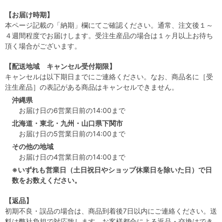
【お届け時期】
本ページ記載の「納期」欄にてご確認ください。通常、注文後１～
４週間程度でお届けします。受注生産品の場合は１ヶ月以上お待ち
頂く場合がございます。
【配送地域 キャンセル受付期限】
キャンセルは以下期日までにご連絡ください。なお、商品名に［受
注生産品］の表記がある商品はキャンセルできません。
沖縄県
お届け日の6営業日前の14:00まで
北海道・東北・九州・山口県下関市
お届け日の5営業日前の14:00まで
その他の地域
お届け日の4営業日前の14:00まで
※いずれも営業日（土日祝日やショップ休業日を除いた日）で日
数をお数えください。
【返品】
初期不良・誤品の場合は、商品到着後7日以内にご連絡ください。送
料は弊社負担で対応致します。お客様都合による返品・交換はでき