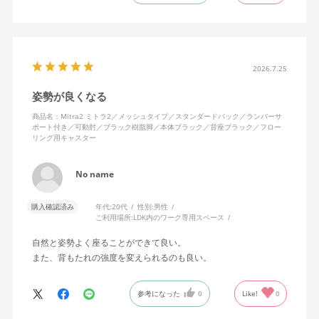
キャスターはフローリング用を選びました。とにかく動きが滑ら
かです。子どもが座って遊びそうなので、お子様がいる家庭はち
ょっと注意かもしれません。
座り心地も満足ですし、座面も広いので男性にもちょうど良いと
思います。良い商品に巡り会えてとても嬉しいです。
2026.7.25
姿勢が良くなる
商品名：Mitra2 ミトラ2／メッシュタイプ／スタンダードバック／ランバーサ
ポート付き／可動肘／ブラック樹脂脚／本体ブラック／背座ブラック／フロー
リング用キャスター
No name
購入確認済み
年代:
20代
性別:
男性
ご利用場所:
LDK内のワーク専用スペース
自然と姿勢よく座ることができて良い。
また、背もたれの強度を変えられるのも良い。
参考になった
0
Like!
0