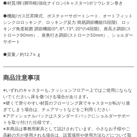
●材質/脚:(脚羽根)強化ナイロン(キャスター)ポリウレタン巻き
●機能/ガス圧昇降式、ポスチャーサポートシート、オートフィット
シンクロロッキング、ロッキング反力 簡易調節機能(5段階)、ロッ
キング角度範囲 調節機能(0°､6°､13°､20°の4段階)、座高さ調節(ス
トローク90mm）、座奥行き調節(ストローク50mm）、ショルダー
サポート
●質量／約12.7ｋｇ
商品注意事項
※いずれのキャスターも､クッションフロアー上ではご使用にならな
いでください｡床を傷つける場合があります｡
※硬くて滑りやすい材質のフローリング床でキャスターが転がり過
ぎてしまう場合は、チェアマットなどをご利用ください
※アディショナルバックはスタンダードバックにショルダーサポー
トを取り付けた仕様です。
※本商品は事務用家具として設計されています。小さなお子様やご
高齢の方が使用される場合は、設置場所や使用方法などについて取