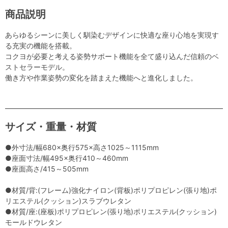
商品説明
あらゆるシーンに美しく馴染むデザインに快適な座り心地を実現す
る充実の機能を搭載。
コクヨが必要と考える姿勢サポート機能を全て盛り込んだ信頼のベ
ストセラーモデル。
働き方や作業姿勢の変化を踏まえた機能へと進化しました。
サイズ・重量・材質
●外寸法/幅680×奥行575×高さ1025～1115mm
●座面寸法/幅495×奥行410～460mm
●座面高さ/415～505mm
●材質/背:(フレーム)強化ナイロン(背板)ポリプロピレン(張り地)ポ
リエステル(クッション)スラブウレタン
●材質/座:(座板)ポリプロピレン(張り地)ポリエステル(クッション)
モールドウレタン