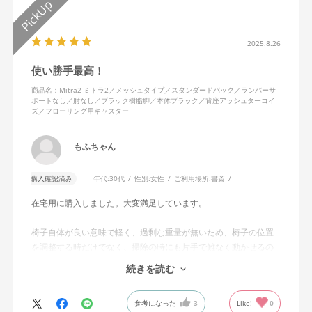
2025.8.26
使い勝手最高！
商品名：Mitra2 ミトラ2／メッシュタイプ／スタンダードバック／ランバーサ
ポートなし／肘なし／ブラック樹脂脚／本体ブラック／背座アッシュターコイ
ズ／フローリング用キャスター
もふちゃん
購入確認済み
年代:
30代
性別:
女性
ご利用場所:
書斎
在宅用に購入しました。大変満足しています。
椅子自体が良い意味で軽く、過剰な重量が無いため、椅子の位置
を調整する時だけでなく、掃除の時にも片手で難なく動かせるの
で、ストレスを感じません。
続きを読む
背中はメッシュ素材でハリがあり、沈み込みすぎないところが気
に入っています。色も画像通りのアッシュブルーで、部屋の差し
参考になった
3
Like!
0
色になっています。