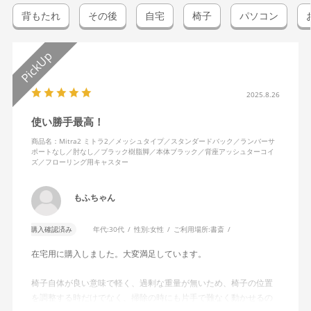
背もたれ
その後
自宅
椅子
パソコン
2025.8.26
使い勝手最高！
商品名：Mitra2 ミトラ2／メッシュタイプ／スタンダードバック／ランバーサ
ポートなし／肘なし／ブラック樹脂脚／本体ブラック／背座アッシュターコイ
ズ／フローリング用キャスター
もふちゃん
購入確認済み
年代:
30代
性別:
女性
ご利用場所:
書斎
在宅用に購入しました。大変満足しています。
椅子自体が良い意味で軽く、過剰な重量が無いため、椅子の位置
を調整する時だけでなく、掃除の時にも片手で難なく動かせるの