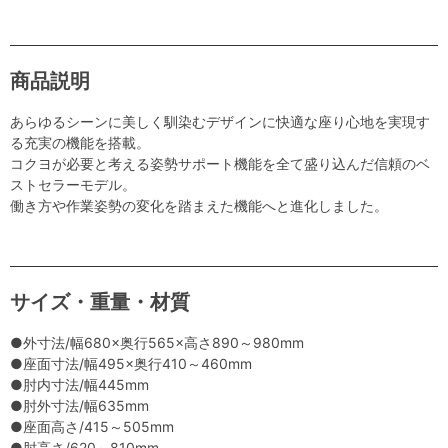
商品説明
あらゆるシーンに美しく馴染むデザインに快適な座り心地を実現す
る充実の機能を搭載。
コクヨが必要と考える姿勢サポート機能を全て盛り込んだ信頼のベ
ストセラーモデル。
働き方や作業姿勢の変化を踏まえた機能へと進化しました。
サイズ・重量・材質
●外寸法/幅680×奥行565×高さ890～980mm
●座面寸法/幅495×奥行410～460mm
●肘内寸法/幅445mm
●肘外寸法/幅635mm
●座面高さ/415～505mm
●肘高さ/620～810mm