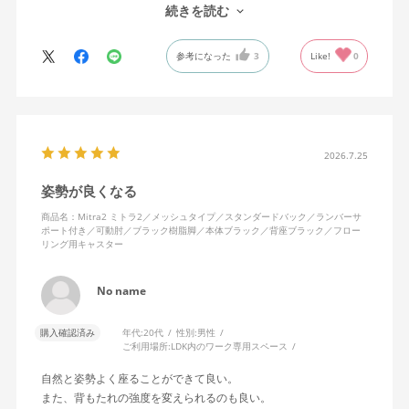
で、ストレスを感じません。
続きを読む
背中はメッシュ素材でハリがあり、沈み込みすぎないところが気
に入っています。色も画像通りのアッシュブルーで、部屋の差し
参考になった
3
Like!
0
色になっています。
キャスターはフローリング用を選びました。とにかく動きが滑ら
かです。子どもが座って遊びそうなので、お子様がいる家庭はち
ょっと注意かもしれません。
座り心地も満足ですし、座面も広いので男性にもちょうど良いと
思います。良い商品に巡り会えてとても嬉しいです。
2026.7.25
姿勢が良くなる
商品名：Mitra2 ミトラ2／メッシュタイプ／スタンダードバック／ランバーサ
ポート付き／可動肘／ブラック樹脂脚／本体ブラック／背座ブラック／フロー
リング用キャスター
No name
購入確認済み
年代:
20代
性別:
男性
ご利用場所:
LDK内のワーク専用スペース
自然と姿勢よく座ることができて良い。
また、背もたれの強度を変えられるのも良い。