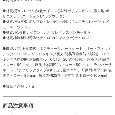
●材質/背:(フレーム)強化ナイロン(背板)ポリプロピレン(張り地)ポ
リエステル(クッション)スラブウレタン
●材質/座:(座板)ポリプロピレン(張り地)ポリエステル(クッション)
モールドウレタン
●材質/肘:強化ナイロン、ポリウレタンスキンモールド
●材質/脚:(脚羽根)強化ナイロン(キャスター)ナイロン
●機能/ガス圧昇降式、ポスチャーサポートシート、オートフィット
シンクロロッキング、ロッキング反力 簡易調節機能(5段階)、ロッ
キング角度範囲 調節機能(0°､6°､13°､20°の4段階)、座高さ調節(ス
トローク90mm）、座奥行き調節(ストローク50mm）、ランバーサ
ポート(ファブリックタイプ/押し出し量15mm)、可動肘(水平方向:前
後ストローク80mm、角度内側25°/上下方向:ストローク100mm)
●質量／約14.5ｋｇ
商品注意事項