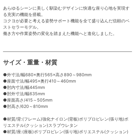
あらゆるシーンに美しく馴染むデザインに快適な座り心地を実現す
る充実の機能を搭載。
コクヨが必要と考える姿勢サポート機能を全て盛り込んだ信頼のベ
ストセラーモデル。
働き方や作業姿勢の変化を踏まえた機能へと進化しました。
サイズ・重量・材質
●外寸法/幅680×奥行565×高さ890～980mm
●座面寸法/幅495×奥行410～460mm
●肘内寸法/幅445mm
●肘外寸法/幅635mm
●座面高さ/415～505mm
●肘高さ/620～810mm
●材質/背:(フレーム)強化ナイロン(背板)ポリプロピレン(張り地)ポ
リエステル(クッション)スラブウレタン
●材質/座:(座板)ポリプロピレン(張り地)ポリエステル(クッション)