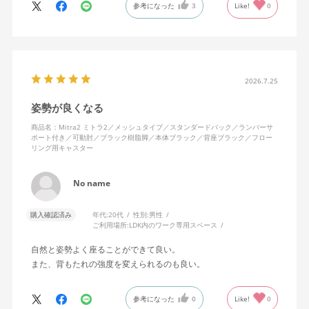
参考になった
3
Like!
0
色になっています。
キャスターはフローリング用を選びました。とにかく動きが滑ら
かです。子どもが座って遊びそうなので、お子様がいる家庭はち
ょっと注意かもしれません。
座り心地も満足ですし、座面も広いので男性にもちょうど良いと
思います。良い商品に巡り会えてとても嬉しいです。
2026.7.25
姿勢が良くなる
商品名：Mitra2 ミトラ2／メッシュタイプ／スタンダードバック／ランバーサ
ポート付き／可動肘／ブラック樹脂脚／本体ブラック／背座ブラック／フロー
リング用キャスター
No name
購入確認済み
年代:
20代
性別:
男性
ご利用場所:
LDK内のワーク専用スペース
自然と姿勢よく座ることができて良い。
また、背もたれの強度を変えられるのも良い。
参考になった
0
Like!
0