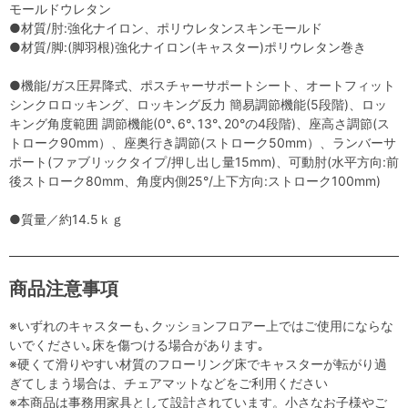
モールドウレタン
●材質/肘:強化ナイロン、ポリウレタンスキンモールド
●材質/脚:(脚羽根)強化ナイロン(キャスター)ポリウレタン巻き
●機能/ガス圧昇降式、ポスチャーサポートシート、オートフィット
シンクロロッキング、ロッキング反力 簡易調節機能(5段階)、ロッ
キング角度範囲 調節機能(0°､6°､13°､20°の4段階)、座高さ調節(ス
トローク90mm）、座奥行き調節(ストローク50mm）、ランバーサ
ポート(ファブリックタイプ/押し出し量15mm)、可動肘(水平方向:前
後ストローク80mm、角度内側25°/上下方向:ストローク100mm)
●質量／約14.5ｋｇ
商品注意事項
※いずれのキャスターも､クッションフロアー上ではご使用にならな
いでください｡床を傷つける場合があります｡
※硬くて滑りやすい材質のフローリング床でキャスターが転がり過
ぎてしまう場合は、チェアマットなどをご利用ください
※本商品は事務用家具として設計されています。小さなお子様やご