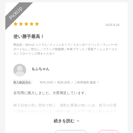
2025.8.26
使い勝手最高！
商品名：Mitra2 ミトラ2／メッシュタイプ／スタンダードバック／ランバーサ
ポートなし／肘なし／ブラック樹脂脚／本体ブラック／背座アッシュターコイ
ズ／フローリング用キャスター
もふちゃん
購入確認済み
年代:
30代
性別:
女性
ご利用場所:
書斎
在宅用に購入しました。大変満足しています。
椅子自体が良い意味で軽く、過剰な重量が無いため、椅子の位置
を調整する時だけでなく、掃除の時にも片手で難なく動かせるの
で、ストレスを感じません。
続きを読む
背中はメッシュ素材でハリがあり、沈み込みすぎないところが気
に入っています。色も画像通りのアッシュブルーで、部屋の差し