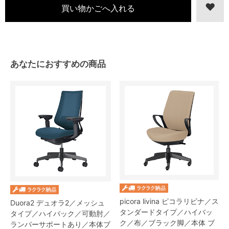
あなたにおすすめの商品
picora livina ピコラリビナ／ス
Duora2 デュオラ2／メッシュ
タンダードタイプ／ハイバッ
タイプ／ハイバック／可動肘／
ク／布／ブラック脚／本体 ブ
ランバーサポートあり／本体ブ