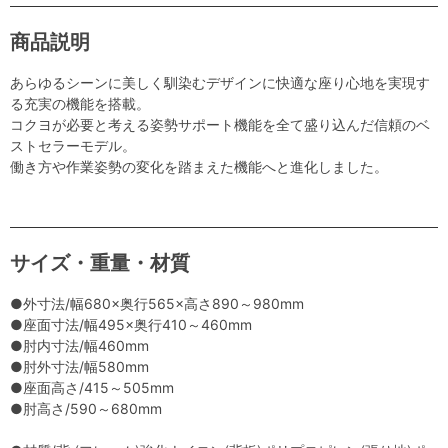
商品説明
あらゆるシーンに美しく馴染むデザインに快適な座り心地を実現す
る充実の機能を搭載。
コクヨが必要と考える姿勢サポート機能を全て盛り込んだ信頼のベ
ストセラーモデル。
働き方や作業姿勢の変化を踏まえた機能へと進化しました。
サイズ・重量・材質
●外寸法/幅680×奥行565×高さ890～980mm
●座面寸法/幅495×奥行410～460mm
●肘内寸法/幅460mm
●肘外寸法/幅580mm
●座面高さ/415～505mm
●肘高さ/590～680mm