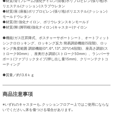
●材質/背:(フレーム)強化ナイロン(背板)ポリプロピレン(張り地)ポ
リエステル(クッション)スラブウレタン
●材質/座:(座板)ポリプロピレン(張り地)ポリエステル(クッション)
モールドウレタン
●材質/肘:強化ナイロン、ポリウレタンスキンモールド
●材質/脚:(脚羽根)強化ナイロン(キャスター)ナイロン
●機能/ガス圧昇降式、ポスチャーサポートシート、オートフィット
シンクロロッキング、ロッキング反力 簡易調節機能(5段階)、ロッ
キング角度範囲 調節機能(0°､6°､13°､20°の4段階)、座高さ調節(ス
トローク90mm）、座奥行き調節(ストローク50mm）、ランバーサ
ポート(ファブリックタイプ/押し出し量15mm)、クリーンテクトコ
ーティング
●質量／約13.6ｋｇ
商品注意事項
※いずれのキャスターも､クッションフロアー上ではご使用にならな
いでください｡床を傷つける場合があります｡