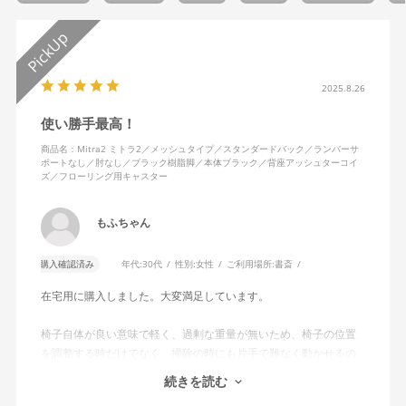
2025.8.26
使い勝手最高！
商品名：Mitra2 ミトラ2／メッシュタイプ／スタンダードバック／ランバーサ
ポートなし／肘なし／ブラック樹脂脚／本体ブラック／背座アッシュターコイ
ズ／フローリング用キャスター
もふちゃん
購入確認済み
年代:
30代
性別:
女性
ご利用場所:
書斎
在宅用に購入しました。大変満足しています。
椅子自体が良い意味で軽く、過剰な重量が無いため、椅子の位置
を調整する時だけでなく、掃除の時にも片手で難なく動かせるの
で、ストレスを感じません。
続きを読む
背中はメッシュ素材でハリがあり、沈み込みすぎないところが気