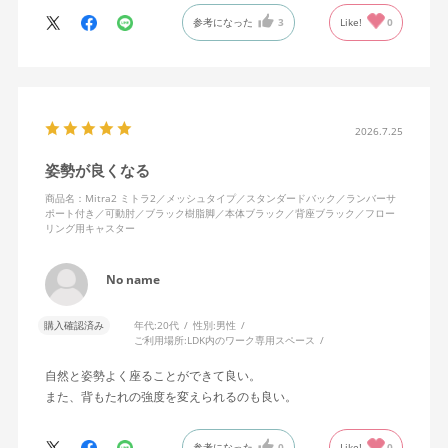
に入っています。色も画像通りのアッシュブルーで、部屋の差し
参考になった
3
Like!
0
色になっています。
キャスターはフローリング用を選びました。とにかく動きが滑ら
かです。子どもが座って遊びそうなので、お子様がいる家庭はち
ょっと注意かもしれません。
座り心地も満足ですし、座面も広いので男性にもちょうど良いと
思います。良い商品に巡り会えてとても嬉しいです。
2026.7.25
姿勢が良くなる
商品名：Mitra2 ミトラ2／メッシュタイプ／スタンダードバック／ランバーサ
ポート付き／可動肘／ブラック樹脂脚／本体ブラック／背座ブラック／フロー
リング用キャスター
No name
購入確認済み
年代:
20代
性別:
男性
ご利用場所:
LDK内のワーク専用スペース
自然と姿勢よく座ることができて良い。
また、背もたれの強度を変えられるのも良い。
参考になった
0
Like!
0