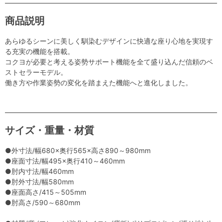
商品説明
あらゆるシーンに美しく馴染むデザインに快適な座り心地を実現す
る充実の機能を搭載。
コクヨが必要と考える姿勢サポート機能を全て盛り込んだ信頼のベ
ストセラーモデル。
働き方や作業姿勢の変化を踏まえた機能へと進化しました。
サイズ・重量・材質
●外寸法/幅680×奥行565×高さ890～980mm
●座面寸法/幅495×奥行410～460mm
●肘内寸法/幅460mm
●肘外寸法/幅580mm
●座面高さ/415～505mm
●肘高さ/590～680mm