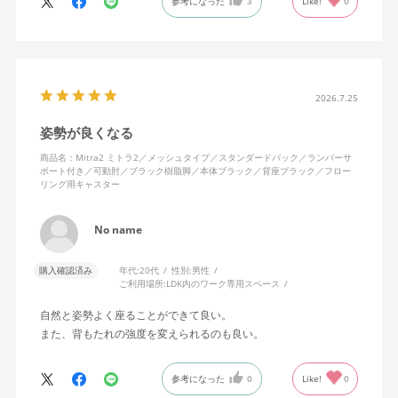
参考になった
3
Like!
0
色になっています。
キャスターはフローリング用を選びました。とにかく動きが滑ら
かです。子どもが座って遊びそうなので、お子様がいる家庭はち
ょっと注意かもしれません。
座り心地も満足ですし、座面も広いので男性にもちょうど良いと
思います。良い商品に巡り会えてとても嬉しいです。
2026.7.25
姿勢が良くなる
商品名：Mitra2 ミトラ2／メッシュタイプ／スタンダードバック／ランバーサ
ポート付き／可動肘／ブラック樹脂脚／本体ブラック／背座ブラック／フロー
リング用キャスター
No name
購入確認済み
年代:
20代
性別:
男性
ご利用場所:
LDK内のワーク専用スペース
自然と姿勢よく座ることができて良い。
また、背もたれの強度を変えられるのも良い。
参考になった
0
Like!
0