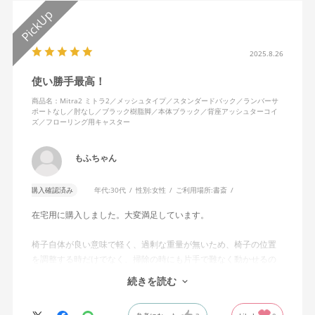
2025.8.26
使い勝手最高！
商品名：Mitra2 ミトラ2／メッシュタイプ／スタンダードバック／ランバーサ
ポートなし／肘なし／ブラック樹脂脚／本体ブラック／背座アッシュターコイ
ズ／フローリング用キャスター
もふちゃん
購入確認済み
年代:
30代
性別:
女性
ご利用場所:
書斎
在宅用に購入しました。大変満足しています。
椅子自体が良い意味で軽く、過剰な重量が無いため、椅子の位置
を調整する時だけでなく、掃除の時にも片手で難なく動かせるの
で、ストレスを感じません。
続きを読む
背中はメッシュ素材でハリがあり、沈み込みすぎないところが気
に入っています。色も画像通りのアッシュブルーで、部屋の差し