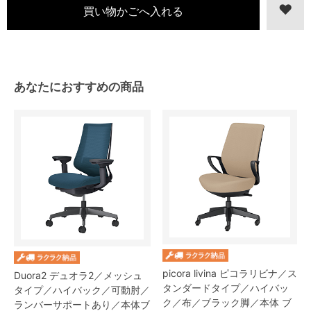
あなたにおすすめの商品
picora livina ピコラリビナ／ス
Duora2 デュオラ2／メッシュ
タンダードタイプ／ハイバッ
タイプ／ハイバック／可動肘／
ク／布／ブラック脚／本体 ブ
ランバーサポートあり／本体ブ