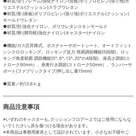
●材質/背:(フレーム)強化ナイロン(背板)ポリプロピレン(張り地)ポ
リエステル(クッション)スラブウレタン
●材質/座:(座板)ポリプロピレン(張り地)ポリエステル(クッション)
モールドウレタン
●材質/肘:強化ナイロン、ポリウレタンスキンモールド
●材質/脚:(脚羽根)強化ナイロン(キャスター)ナイロン
●機能/ガス圧昇降式、ポスチャーサポートシート、オートフィット
シンクロロッキング、ロッキング反力 簡易調節機能(5段階)、ロッ
キング角度範囲 調節機能(0°､6°､13°､20°の4段階)、座高さ調節(ス
トローク90mm）、座奥行き調節(ストローク50mm）、ランバーサ
ポート(ファブリックタイプ/押し出し量15mm)
●質量／約13.6ｋｇ
商品注意事項
※いずれのキャスターも､クッションフロアー上ではご使用にならな
いでください｡床を傷つける場合があります｡
※本商品は事務用家具として設計されています。小さなお子様やご