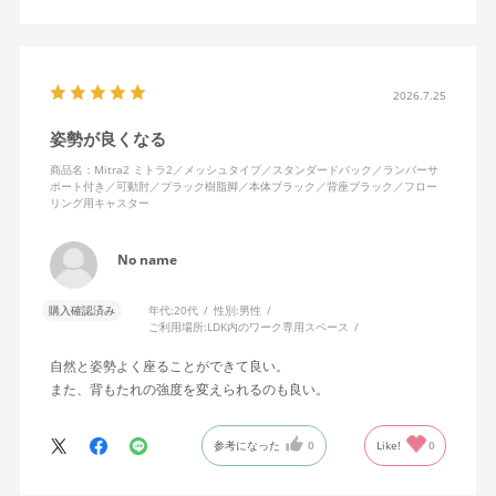
キャスターはフローリング用を選びました。とにかく動きが滑ら
かです。子どもが座って遊びそうなので、お子様がいる家庭はち
ょっと注意かもしれません。
座り心地も満足ですし、座面も広いので男性にもちょうど良いと
思います。良い商品に巡り会えてとても嬉しいです。
2026.7.25
姿勢が良くなる
商品名：Mitra2 ミトラ2／メッシュタイプ／スタンダードバック／ランバーサ
ポート付き／可動肘／ブラック樹脂脚／本体ブラック／背座ブラック／フロー
リング用キャスター
No name
購入確認済み
年代:
20代
性別:
男性
ご利用場所:
LDK内のワーク専用スペース
自然と姿勢よく座ることができて良い。
また、背もたれの強度を変えられるのも良い。
参考になった
0
Like!
0