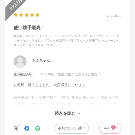
2025.8.26
使い勝手最高！
商品名：Mitra2 ミトラ2／メッシュタイプ／スタンダードバック／ランバーサ
ポートなし／肘なし／ブラック樹脂脚／本体ブラック／背座アッシュターコイ
ズ／フローリング用キャスター
もふちゃん
購入確認済み
年代:
30代
性別:
女性
ご利用場所:
書斎
在宅用に購入しました。大変満足しています。
椅子自体が良い意味で軽く、過剰な重量が無いため、椅子の位置
を調整する時だけでなく、掃除の時にも片手で難なく動かせるの
で、ストレスを感じません。
続きを読む
背中はメッシュ素材でハリがあり、沈み込みすぎないところが気
に入っています。色も画像通りのアッシュブルーで、部屋の差し
参考になった
3
Like!
0
色になっています。