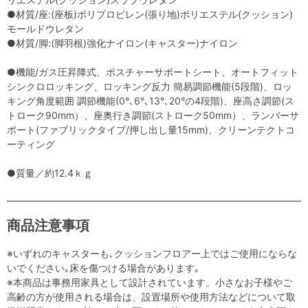
●材質/座:(座板)ポリプロピレン(張り地)ポリエステル(クッション)
モールドウレタン
●材質/脚:(脚羽根)強化ナイロン(キャスター)ナイロン
●機能/ガス圧昇降式、ポスチャーサポートシート、オートフィット
シンクロロッキング、ロッキング反力 簡易調節機能(5段階)、ロッ
キング角度範囲 調節機能(0°､6°､13°､20°の4段階)、座高さ調節(ス
トローク90mm）、座奥行き調節(ストローク50mm）、ランバーサ
ポート(ファブリックタイプ/押し出し量15mm)、クリーンテクトコ
ーティング
●質量／約12.4ｋｇ
商品注意事項
※いずれのキャスターも､クッションフロアー上ではご使用にならな
いでください｡床を傷つける場合があります｡
※本商品は事務用家具として設計されています。小さなお子様やご
高齢の方が使用される場合は、設置場所や使用方法などについて取