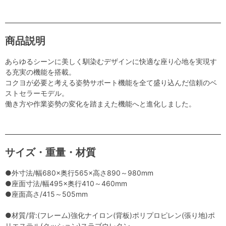
商品説明
あらゆるシーンに美しく馴染むデザインに快適な座り心地を実現す
る充実の機能を搭載。
コクヨが必要と考える姿勢サポート機能を全て盛り込んだ信頼のベ
ストセラーモデル。
働き方や作業姿勢の変化を踏まえた機能へと進化しました。
サイズ・重量・材質
●外寸法/幅680×奥行565×高さ890～980mm
●座面寸法/幅495×奥行410～460mm
●座面高さ/415～505mm
●材質/背:(フレーム)強化ナイロン(背板)ポリプロピレン(張り地)ポ
リエステル(クッション)スラブウレタン