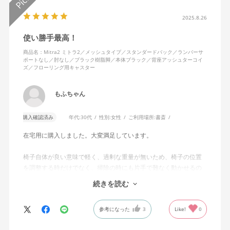
2025.8.26
使い勝手最高！
商品名：Mitra2 ミトラ2／メッシュタイプ／スタンダードバック／ランバーサ
ポートなし／肘なし／ブラック樹脂脚／本体ブラック／背座アッシュターコイ
ズ／フローリング用キャスター
もふちゃん
購入確認済み
年代:
30代
性別:
女性
ご利用場所:
書斎
在宅用に購入しました。大変満足しています。
椅子自体が良い意味で軽く、過剰な重量が無いため、椅子の位置
を調整する時だけでなく、掃除の時にも片手で難なく動かせるの
で、ストレスを感じません。
続きを読む
背中はメッシュ素材でハリがあり、沈み込みすぎないところが気
に入っています。色も画像通りのアッシュブルーで、部屋の差し
参考になった
3
Like!
0
色になっています。
キャスターはフローリング用を選びました。とにかく動きが滑ら