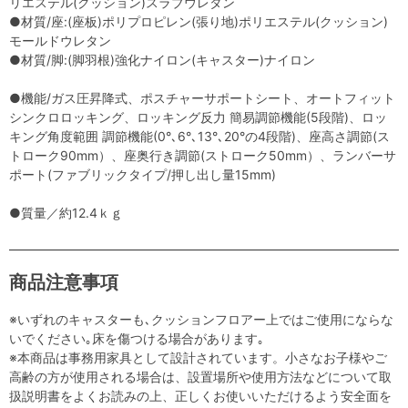
リエステル(クッション)スラブウレタン
●材質/座:(座板)ポリプロピレン(張り地)ポリエステル(クッション)
モールドウレタン
●材質/脚:(脚羽根)強化ナイロン(キャスター)ナイロン
●機能/ガス圧昇降式、ポスチャーサポートシート、オートフィット
シンクロロッキング、ロッキング反力 簡易調節機能(5段階)、ロッ
キング角度範囲 調節機能(0°､6°､13°､20°の4段階)、座高さ調節(ス
トローク90mm）、座奥行き調節(ストローク50mm）、ランバーサ
ポート(ファブリックタイプ/押し出し量15mm)
●質量／約12.4ｋｇ
商品注意事項
※いずれのキャスターも､クッションフロアー上ではご使用にならな
いでください｡床を傷つける場合があります｡
※本商品は事務用家具として設計されています。小さなお子様やご
高齢の方が使用される場合は、設置場所や使用方法などについて取
扱説明書をよくお読みの上、正しくお使いいただけるよう安全面を