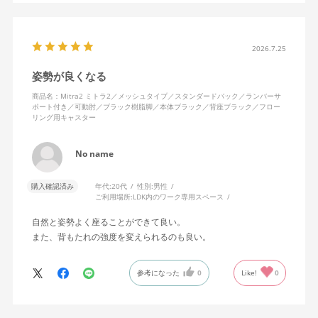
かです。子どもが座って遊びそうなので、お子様がいる家庭はち
ょっと注意かもしれません。
座り心地も満足ですし、座面も広いので男性にもちょうど良いと
思います。良い商品に巡り会えてとても嬉しいです。
2026.7.25
姿勢が良くなる
商品名：Mitra2 ミトラ2／メッシュタイプ／スタンダードバック／ランバーサ
ポート付き／可動肘／ブラック樹脂脚／本体ブラック／背座ブラック／フロー
リング用キャスター
No name
購入確認済み
年代:
20代
性別:
男性
ご利用場所:
LDK内のワーク専用スペース
自然と姿勢よく座ることができて良い。
また、背もたれの強度を変えられるのも良い。
参考になった
0
Like!
0