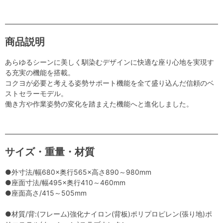
商品説明
あらゆるシーンに美しく馴染むデザインに快適な座り心地を実現す
る充実の機能を搭載。
コクヨが必要と考える姿勢サポート機能を全て盛り込んだ信頼のベ
ストセラーモデル。
働き方や作業姿勢の変化を踏まえた機能へと進化しました。
サイズ・重量・材質
●外寸法/幅680×奥行565×高さ890～980mm
●座面寸法/幅495×奥行410～460mm
●座面高さ/415～505mm
●材質/背:(フレーム)強化ナイロン(背板)ポリプロピレン(張り地)ポ