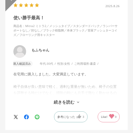
2025.8.26
使い勝手最高！
商品名：Mitra2 ミトラ2／メッシュタイプ／スタンダードバック／ランバーサ
ポートなし／肘なし／ブラック樹脂脚／本体ブラック／背座アッシュターコイ
ズ／フローリング用キャスター
もふちゃん
購入確認済み
年代:
30代
性別:
女性
ご利用場所:
書斎
在宅用に購入しました。大変満足しています。
椅子自体が良い意味で軽く、過剰な重量が無いため、椅子の位置
を調整する時だけでなく、掃除の時にも片手で難なく動かせるの
で、ストレスを感じません。
続きを読む
背中はメッシュ素材でハリがあり、沈み込みすぎないところが気
に入っています。色も画像通りのアッシュブルーで、部屋の差し
参考になった
3
Like!
0
色になっています。
キャスターはフローリング用を選びました。とにかく動きが滑ら
かです。子どもが座って遊びそうなので、お子様がいる家庭はち