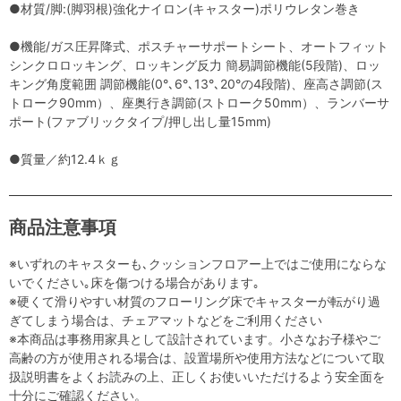
●材質/脚:(脚羽根)強化ナイロン(キャスター)ポリウレタン巻き
●機能/ガス圧昇降式、ポスチャーサポートシート、オートフィット
シンクロロッキング、ロッキング反力 簡易調節機能(5段階)、ロッ
キング角度範囲 調節機能(0°､6°､13°､20°の4段階)、座高さ調節(ス
トローク90mm）、座奥行き調節(ストローク50mm）、ランバーサ
ポート(ファブリックタイプ/押し出し量15mm)
●質量／約12.4ｋｇ
商品注意事項
※いずれのキャスターも､クッションフロアー上ではご使用にならな
いでください｡床を傷つける場合があります｡
※硬くて滑りやすい材質のフローリング床でキャスターが転がり過
ぎてしまう場合は、チェアマットなどをご利用ください
※本商品は事務用家具として設計されています。小さなお子様やご
高齢の方が使用される場合は、設置場所や使用方法などについて取
扱説明書をよくお読みの上、正しくお使いいただけるよう安全面を
十分にご確認ください。