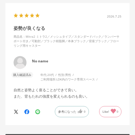
ょっと注意かもしれません。
座り心地も満足ですし、座面も広いので男性にもちょうど良いと
思います。良い商品に巡り会えてとても嬉しいです。
2026.7.25
姿勢が良くなる
商品名：Mitra2 ミトラ2／メッシュタイプ／スタンダードバック／ランバーサ
ポート付き／可動肘／ブラック樹脂脚／本体ブラック／背座ブラック／フロー
リング用キャスター
No name
購入確認済み
年代:
20代
性別:
男性
ご利用場所:
LDK内のワーク専用スペース
自然と姿勢よく座ることができて良い。
また、背もたれの強度を変えられるのも良い。
参考になった
0
Like!
0