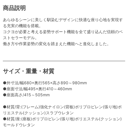
商品説明
あらゆるシーンに美しく馴染むデザインに快適な座り心地を実現す
る充実の機能を搭載。
コクヨが必要と考える姿勢サポート機能を全て盛り込んだ信頼のベ
ストセラーモデル。
働き方や作業姿勢の変化を踏まえた機能へと進化しました。
サイズ・重量・材質
●外寸法/幅680×奥行565×高さ890～980mm
●座面寸法/幅495×奥行410～460mm
●座面高さ/415～505mm
●材質/背:(フレーム)強化ナイロン(背板)ポリプロピレン(張り地)ポ
リエステル(クッション)スラブウレタン
●材質/座:(座板)ポリプロピレン(張り地)ポリエステル(クッション)
モールドウレタン