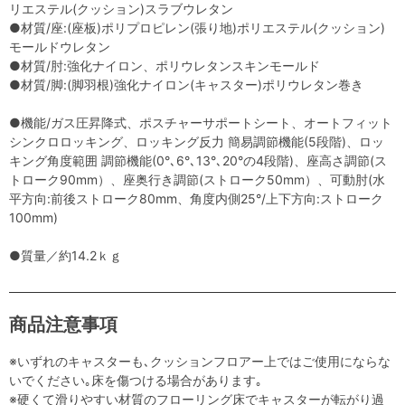
リエステル(クッション)スラブウレタン
●材質/座:(座板)ポリプロピレン(張り地)ポリエステル(クッション)
モールドウレタン
●材質/肘:強化ナイロン、ポリウレタンスキンモールド
●材質/脚:(脚羽根)強化ナイロン(キャスター)ポリウレタン巻き
●機能/ガス圧昇降式、ポスチャーサポートシート、オートフィット
シンクロロッキング、ロッキング反力 簡易調節機能(5段階)、ロッ
キング角度範囲 調節機能(0°､6°､13°､20°の4段階)、座高さ調節(ス
トローク90mm）、座奥行き調節(ストローク50mm）、可動肘(水
平方向:前後ストローク80mm、角度内側25°/上下方向:ストローク
100mm)
●質量／約14.2ｋｇ
商品注意事項
※いずれのキャスターも､クッションフロアー上ではご使用にならな
いでください｡床を傷つける場合があります｡
※硬くて滑りやすい材質のフローリング床でキャスターが転がり過