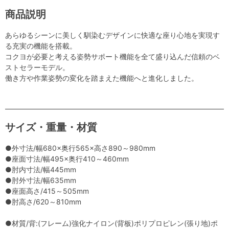
商品説明
あらゆるシーンに美しく馴染むデザインに快適な座り心地を実現す
る充実の機能を搭載。
コクヨが必要と考える姿勢サポート機能を全て盛り込んだ信頼のベ
ストセラーモデル。
働き方や作業姿勢の変化を踏まえた機能へと進化しました。
サイズ・重量・材質
●外寸法/幅680×奥行565×高さ890～980mm
●座面寸法/幅495×奥行410～460mm
●肘内寸法/幅445mm
●肘外寸法/幅635mm
●座面高さ/415～505mm
●肘高さ/620～810mm
●材質/背:(フレーム)強化ナイロン(背板)ポリプロピレン(張り地)ポ