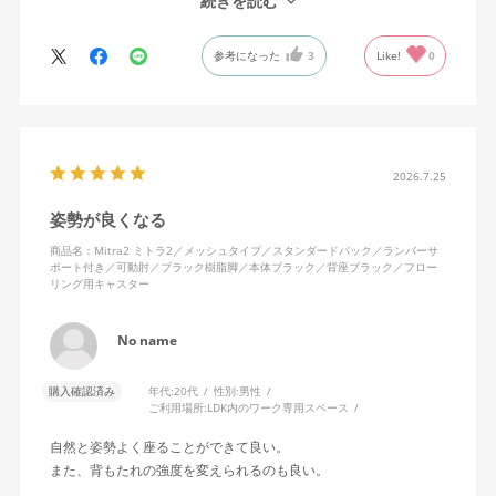
続きを読む
背中はメッシュ素材でハリがあり、沈み込みすぎないところが気
に入っています。色も画像通りのアッシュブルーで、部屋の差し
参考になった
3
Like!
0
色になっています。
キャスターはフローリング用を選びました。とにかく動きが滑ら
かです。子どもが座って遊びそうなので、お子様がいる家庭はち
ょっと注意かもしれません。
座り心地も満足ですし、座面も広いので男性にもちょうど良いと
思います。良い商品に巡り会えてとても嬉しいです。
2026.7.25
姿勢が良くなる
商品名：Mitra2 ミトラ2／メッシュタイプ／スタンダードバック／ランバーサ
ポート付き／可動肘／ブラック樹脂脚／本体ブラック／背座ブラック／フロー
リング用キャスター
No name
購入確認済み
年代:
20代
性別:
男性
ご利用場所:
LDK内のワーク専用スペース
自然と姿勢よく座ることができて良い。
また、背もたれの強度を変えられるのも良い。