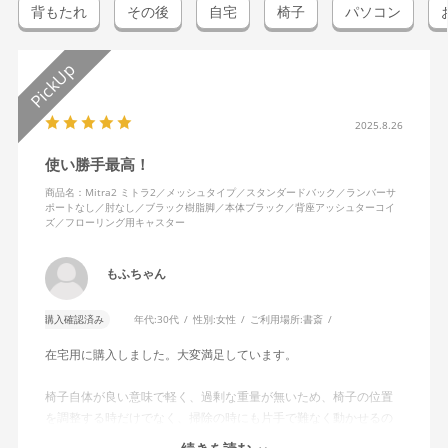
背もたれ
その後
自宅
椅子
パソコン
2025.8.26
使い勝手最高！
商品名：Mitra2 ミトラ2／メッシュタイプ／スタンダードバック／ランバーサ
ポートなし／肘なし／ブラック樹脂脚／本体ブラック／背座アッシュターコイ
ズ／フローリング用キャスター
もふちゃん
購入確認済み
年代:
30代
性別:
女性
ご利用場所:
書斎
在宅用に購入しました。大変満足しています。
椅子自体が良い意味で軽く、過剰な重量が無いため、椅子の位置
を調整する時だけでなく、掃除の時にも片手で難なく動かせるの
で、ストレスを感じません。