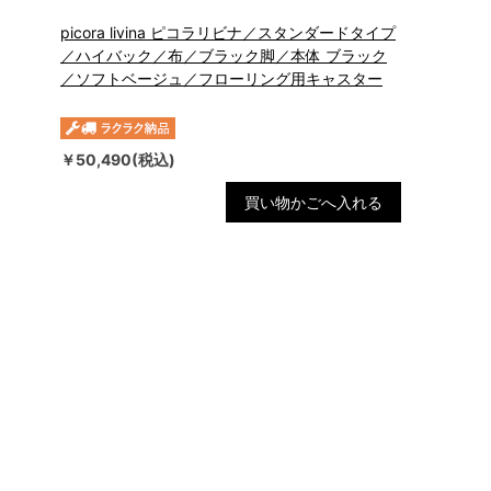
picora livina ピコラリビナ／スタンダードタイプ
／ハイバック／布／ブラック脚／本体 ブラック
／ソフトベージュ／フローリング用キャスター
￥50,490(税込)
買い物かごへ入れる