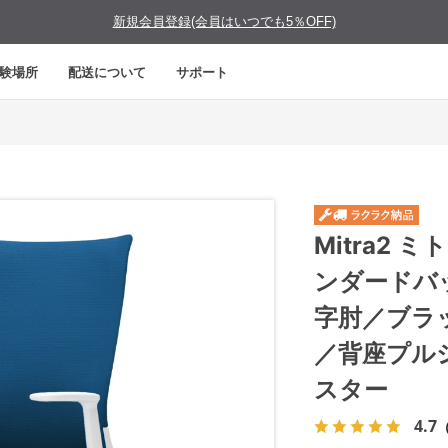
新規会員登録(会員はいつでも5％OFF)
験場所
配送について
サポート
Mitra2
ンダードバ
字肘／ブラ
／背座プル
スター
4.7
（