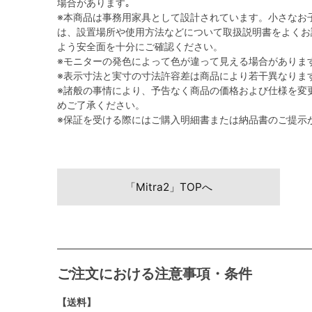
場合があります｡
※本商品は事務用家具として設計されています。小さなお
は、設置場所や使用方法などについて取扱説明書をよくお
よう安全面を十分にご確認ください。
※モニターの発色によって色が違って見える場合がありま
※表示寸法と実寸の寸法許容差は商品により若干異なりま
※諸般の事情により、予告なく商品の価格および仕様を変
めご了承ください。
※保証を受ける際にはご購入明細書または納品書のご提示
「Mitra2」TOPへ
ご注文における注意事項・条件
【送料】