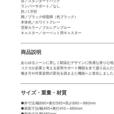
背／スタンダードバック
ランバーサポート／なし
肘／L字肘
脚／ブラック樹脂脚（色ブラック）
本体色／ホワイトグレー
背座カラー／プルシアンブルー
キャスター／カーペット用キャスター
商品説明
あらゆるシーンに美しく馴染むデザインに快適な座り心地
コクヨが必要と考える姿勢サポート機能を全て盛り込んだ
働き方や作業姿勢の変化を踏まえた機能へと進化しました
サイズ・重量・材質
●外寸法/幅680×奥行565×高さ890～980mm
●座面寸法/幅495×奥行410～460mm
●肘内寸法/幅460mm