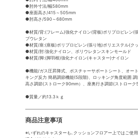
●肘外寸法/幅580mm
●座面高さ/415～505mm
●肘高さ/590～680mm
●材質/背:(フレーム)強化ナイロン(背板)ポリプロピレン(
ブウレタン
●材質/座:(座板)ポリプロピレン(張り地)ポリエステル(
●材質/肘:強化ナイロン、ポリウレタンスキンモールド
●材質/脚:(脚羽根)強化ナイロン(キャスター)ナイロン
●機能/ガス圧昇降式、ポスチャーサポートシート、オー
キング反力 簡易調節機能(5段階)、ロッキング角度範囲 調節機能
高さ調節(ストローク90mm）、座奥行き調節(ストローク5
●質量／約13.3ｋｇ
商品注意事項
※いずれのキャスターも､クッションフロアー上ではご使