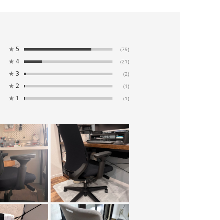
★
5
(79)
★
4
(21)
★
3
(2)
★
2
(1)
★
1
(1)