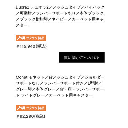
Duora2 デュオラ2／メッシュタイプ／ハイバック
／可動肘／ランバーサポートあり／本体ブラック
／ブラック樹脂脚／ネイビー／カーペット用キャ
スター
￥115,940(税込)
買い物かごへ入れる
Monet モネット／背メッシュタイプ／ショルダー
サポートなし／ランバーサポート付き／L型肘／
グレー脚／本体グレー／背・座・ランバーサポー
ト ライトグレー／カーペット用キャスター
￥92,290(税込)