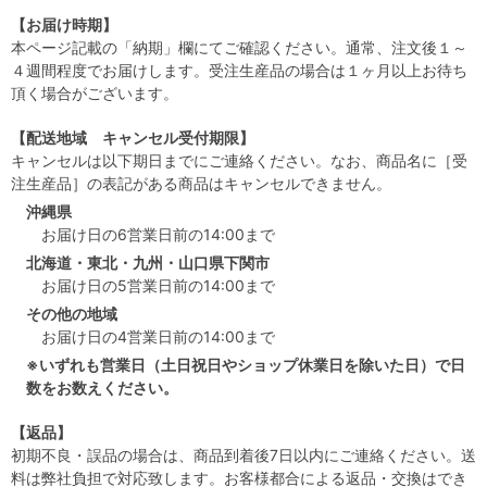
【お届け時期】
本ページ記載の「納期」欄にてご確認ください。通常、注文後１～
４週間程度でお届けします。受注生産品の場合は１ヶ月以上お待ち
頂く場合がございます。
【配送地域 キャンセル受付期限】
キャンセルは以下期日までにご連絡ください。なお、商品名に［受
注生産品］の表記がある商品はキャンセルできません。
沖縄県
お届け日の6営業日前の14:00まで
北海道・東北・九州・山口県下関市
お届け日の5営業日前の14:00まで
その他の地域
お届け日の4営業日前の14:00まで
※いずれも営業日（土日祝日やショップ休業日を除いた日）で日
数をお数えください。
【返品】
初期不良・誤品の場合は、商品到着後7日以内にご連絡ください。送
料は弊社負担で対応致します。お客様都合による返品・交換はでき