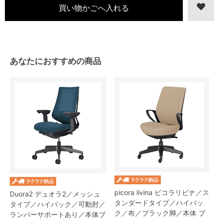
あなたにおすすめの商品
picora livina ピコラリビナ／ス
Duora2 デュオラ2／メッシュ
タンダードタイプ／ハイバッ
タイプ／ハイバック／可動肘／
ク／布／ブラック脚／本体 ブ
ランバーサポートあり／本体ブ