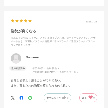
キャスターはフローリング用を選びました。とにかく動きが滑ら
かです。子どもが座って遊びそうなので、お子様がいる家庭はち
ょっと注意かもしれません。
座り心地も満足ですし、座面も広いので男性にもちょうど良いと
思います。良い商品に巡り会えてとても嬉しいです。
2026.7.25
姿勢が良くなる
商品名：Mitra2 ミトラ2／メッシュタイプ／スタンダードバック／ランバーサ
ポート付き／可動肘／ブラック樹脂脚／本体ブラック／背座ブラック／フロー
リング用キャスター
No name
購入確認済み
年代:
20代
性別:
男性
ご利用場所:
LDK内のワーク専用スペース
自然と姿勢よく座ることができて良い。
また、背もたれの強度を変えられるのも良い。
参考になった
0
Like!
0