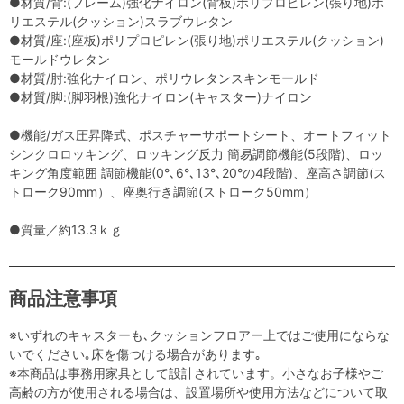
●材質/背:(フレーム)強化ナイロン(背板)ポリプロピレン(張り地)ポ
リエステル(クッション)スラブウレタン
●材質/座:(座板)ポリプロピレン(張り地)ポリエステル(クッション)
モールドウレタン
●材質/肘:強化ナイロン、ポリウレタンスキンモールド
●材質/脚:(脚羽根)強化ナイロン(キャスター)ナイロン
●機能/ガス圧昇降式、ポスチャーサポートシート、オートフィット
シンクロロッキング、ロッキング反力 簡易調節機能(5段階)、ロッ
キング角度範囲 調節機能(0°､6°､13°､20°の4段階)、座高さ調節(ス
トローク90mm）、座奥行き調節(ストローク50mm）
●質量／約13.3ｋｇ
商品注意事項
※いずれのキャスターも､クッションフロアー上ではご使用にならな
いでください｡床を傷つける場合があります｡
※本商品は事務用家具として設計されています。小さなお子様やご
高齢の方が使用される場合は、設置場所や使用方法などについて取