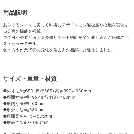
商品説明
あらゆるシーンに美しく馴染むデザインに快適な座り心地を実現す
る充実の機能を搭載。
コクヨが必要と考える姿勢サポート機能を全て盛り込んだ信頼のベ
ストセラーモデル。
働き方や作業姿勢の変化を踏まえた機能へと進化しました。
サイズ・重量・材質
●外寸法/幅680×奥行565×高さ890～980mm
●座面寸法/幅495×奥行410～460mm
●肘内寸法/幅460mm
●肘外寸法/幅580mm
●座面高さ/415～505mm
●肘高さ/590～680mm