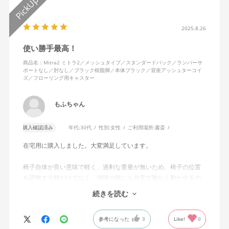
2025.8.26
使い勝手最高！
商品名：Mitra2 ミトラ2／メッシュタイプ／スタンダードバック／ランバーサ
ポートなし／肘なし／ブラック樹脂脚／本体ブラック／背座アッシュターコイ
ズ／フローリング用キャスター
もふちゃん
購入確認済み
年代:
30代
性別:
女性
ご利用場所:
書斎
在宅用に購入しました。大変満足しています。
椅子自体が良い意味で軽く、過剰な重量が無いため、椅子の位置
を調整する時だけでなく、掃除の時にも片手で難なく動かせるの
で、ストレスを感じません。
続きを読む
背中はメッシュ素材でハリがあり、沈み込みすぎないところが気
に入っています。色も画像通りのアッシュブルーで、部屋の差し
参考になった
3
Like!
0
色になっています。