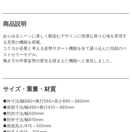
商品説明
あらゆるシーンに美しく馴染むデザインに快適な座り心地を実現す
る充実の機能を搭載。
コクヨが必要と考える姿勢サポート機能を全て盛り込んだ信頼のベ
ストセラーモデル。
働き方や作業姿勢の変化を踏まえた機能へと進化しました。
サイズ・重量・材質
●外寸法/幅680×奥行565×高さ890～980mm
●座面寸法/幅495×奥行410～460mm
●肘内寸法/幅500mm
●肘外寸法/幅610mm
●座面高さ/415～505mm
●肘高さ/615～705mm