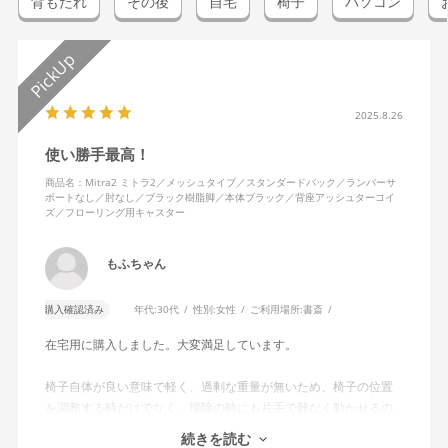
背もたれ
その後
自宅
椅子
パソコン
2025.8.26
使い勝手最高！
商品名：Mitra2 ミトラ2／メッシュタイプ／スタンダードバック／ランバーサ
ポートなし／肘なし／ブラック樹脂脚／本体ブラック／背座アッシュターコイ
ズ／フローリング用キャスター
もふちゃん
購入確認済み
年代:
30代
性別:
女性
ご利用場所:
書斎
在宅用に購入しました。大変満足しています。
椅子自体が良い意味で軽く、過剰な重量が無いため、椅子の位置
を調整する時だけでなく、掃除の時にも片手で難なく動かせるの
で、ストレスを感じません。
続きを読む