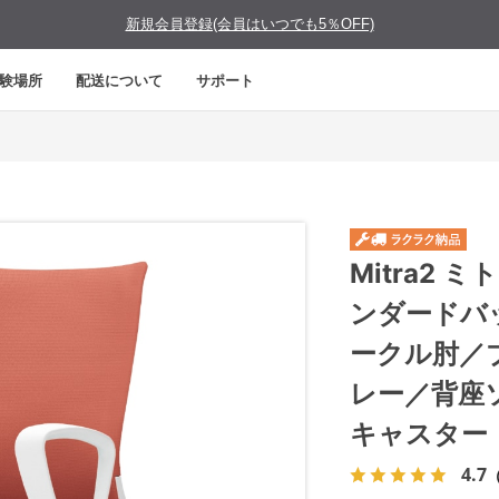
新規会員登録(会員はいつでも5％OFF)
験場所
配送について
サポート
Mitra2
ンダードバ
ークル肘／
レー／背座
キャスター
4.7
（