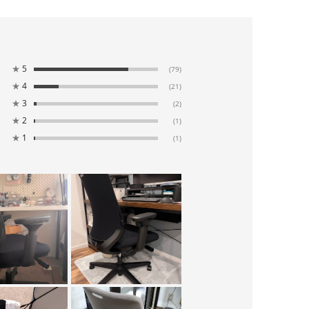
★
5
(79)
★
4
(21)
★
3
(2)
★
2
(1)
★
1
(1)