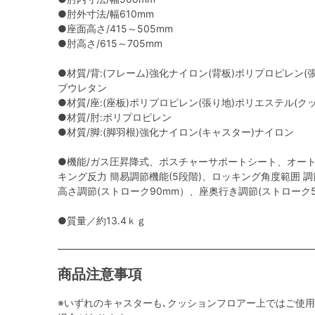
●肘外寸法/幅610mm
●座面高さ/415～505mm
●肘高さ/615～705mm
●材質/背:(フレーム)強化ナイロン(背板)ポリプロピレン(
ブウレタン
●材質/座:(座板)ポリプロピレン(張り地)ポリエステル(
●材質/肘:ポリプロピレン
●材質/脚:(脚羽根)強化ナイロン(キャスター)ナイロン
●機能/ガス圧昇降式、ポスチャーサポートシート、オー
キング反力 簡易調節機能(5段階)、ロッキング角度範囲 調節機能
高さ調節(ストローク90mm）、座奥行き調節(ストローク5
●質量／約13.4ｋｇ
商品注意事項
※いずれのキャスターも､クッションフロアー上ではご使