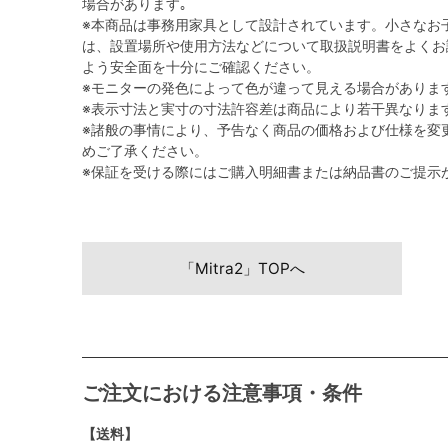
場合があります｡
※本商品は事務用家具として設計されています。小さなお
は、設置場所や使用方法などについて取扱説明書をよくお
よう安全面を十分にご確認ください。
※モニターの発色によって色が違って見える場合がありま
※表示寸法と実寸の寸法許容差は商品により若干異なりま
※諸般の事情により、予告なく商品の価格および仕様を変
めご了承ください。
※保証を受ける際にはご購入明細書または納品書のご提示
「Mitra2」TOPへ
ご注文における注意事項・条件
【送料】