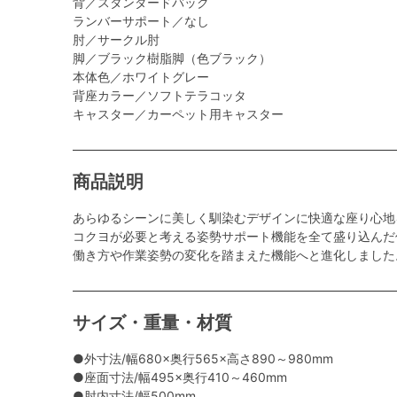
背／スタンダードバック
ランバーサポート／なし
肘／サークル肘
脚／ブラック樹脂脚（色ブラック）
本体色／ホワイトグレー
背座カラー／ソフトテラコッタ
キャスター／カーペット用キャスター
商品説明
あらゆるシーンに美しく馴染むデザインに快適な座り心地
コクヨが必要と考える姿勢サポート機能を全て盛り込んだ
働き方や作業姿勢の変化を踏まえた機能へと進化しました
サイズ・重量・材質
●外寸法/幅680×奥行565×高さ890～980mm
●座面寸法/幅495×奥行410～460mm
●肘内寸法/幅500mm