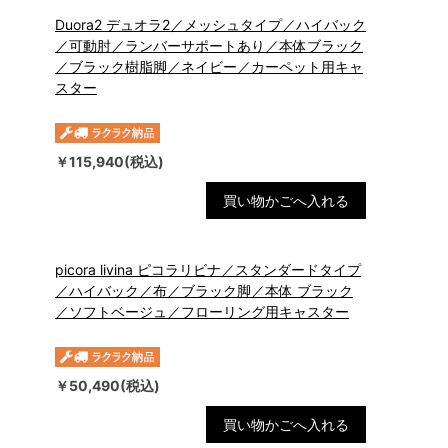
Duora2 デュオラ2／メッシュタイプ／ハイバック
／可動肘／ランバーサポートあり／本体ブラック
／ブラック樹脂脚／ネイビー／カーペット用キャ
スター
￥115,940(税込)
買い物かごへ入れる
picora livina ピコラリビナ／スタンダードタイプ
／ハイバック／布／ブラック脚／本体 ブラック
／ソフトベージュ／フローリング用キャスター
￥50,490(税込)
買い物かごへ入れる