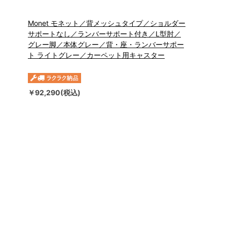
Monet モネット／背メッシュタイプ／ショルダー
サポートなし／ランバーサポート付き／L型肘／
グレー脚／本体グレー／背・座・ランバーサポー
ト ライトグレー／カーペット用キャスター
￥92,290(税込)