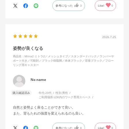
に入っています。色も画像通りのアッシュブルーで、部屋の差し
参考になった
3
Like!
0
色になっています。
キャスターはフローリング用を選びました。とにかく動きが滑ら
かです。子どもが座って遊びそうなので、お子様がいる家庭はち
ょっと注意かもしれません。
座り心地も満足ですし、座面も広いので男性にもちょうど良いと
思います。良い商品に巡り会えてとても嬉しいです。
2026.7.25
姿勢が良くなる
商品名：Mitra2 ミトラ2／メッシュタイプ／スタンダードバック／ランバーサ
ポート付き／可動肘／ブラック樹脂脚／本体ブラック／背座ブラック／フロー
リング用キャスター
No name
購入確認済み
年代:
20代
性別:
男性
ご利用場所:
LDK内のワーク専用スペース
自然と姿勢よく座ることができて良い。
また、背もたれの強度を変えられるのも良い。
参考になった
0
Like!
0