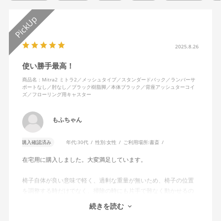
2025.8.26
使い勝手最高！
商品名：Mitra2 ミトラ2／メッシュタイプ／スタンダードバック／ランバーサ
ポートなし／肘なし／ブラック樹脂脚／本体ブラック／背座アッシュターコイ
ズ／フローリング用キャスター
もふちゃん
購入確認済み
年代:
30代
性別:
女性
ご利用場所:
書斎
在宅用に購入しました。大変満足しています。
椅子自体が良い意味で軽く、過剰な重量が無いため、椅子の位置
を調整する時だけでなく、掃除の時にも片手で難なく動かせるの
で、ストレスを感じません。
続きを読む
背中はメッシュ素材でハリがあり、沈み込みすぎないところが気