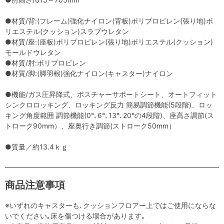
●材質/背:(フレーム)強化ナイロン(背板)ポリプロピレン(張り地)ポ
リエステル(クッション)スラブウレタン
●材質/座:(座板)ポリプロピレン(張り地)ポリエステル(クッション)
モールドウレタン
●材質/肘:ポリプロピレン
●材質/脚:(脚羽根)強化ナイロン(キャスター)ナイロン
●機能/ガス圧昇降式、ポスチャーサポートシート、オートフィット
シンクロロッキング、ロッキング反力 簡易調節機能(5段階)、ロッ
キング角度範囲 調節機能(0°､6°､13°､20°の4段階)、座高さ調節(ス
トローク90mm）、座奥行き調節(ストローク50mm）
●質量／約13.4ｋｇ
商品注意事項
※いずれのキャスターも､クッションフロアー上ではご使用にならな
いでください｡床を傷つける場合があります｡