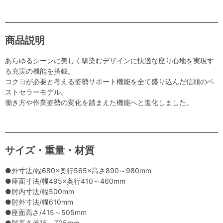
商品説明
あらゆるシーンに美しく馴染むデザインに快適な座り心地を実現す
る充実の機能を搭載。
コクヨが必要と考える姿勢サポート機能を全て盛り込んだ信頼のベ
ストセラーモデル。
働き方や作業姿勢の変化を踏まえた機能へと進化しました。
サイズ・重量・材質
●外寸法/幅680×奥行565×高さ890～980mm
●座面寸法/幅495×奥行410～460mm
●肘内寸法/幅500mm
●肘外寸法/幅610mm
●座面高さ/415～505mm
●肘高さ/615～705mm