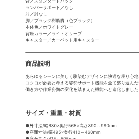
背／スタンダードバック
ランバーサポート／なし
肘／肘なし
脚／ブラック樹脂脚（色ブラック）
本体色／ホワイトグレー
背座カラー／ライトオリーブ
キャスター／カーペット用キャスター
商品説明
あらゆるシーンに美しく馴染むデザインに快適な座り心地
コクヨが必要と考える姿勢サポート機能を全て盛り込んだ
働き方や作業姿勢の変化を踏まえた機能へと進化しました
サイズ・重量・材質
●外寸法/幅680×奥行565×高さ890～980mm
●座面寸法/幅495×奥行410～460mm
●座面高さ/415～505mm