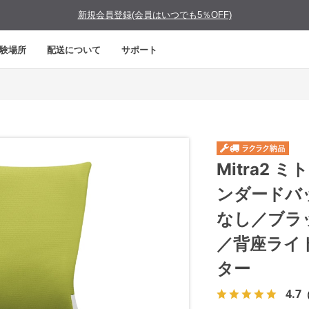
新規会員登録(会員はいつでも5％OFF)
験場所
配送について
サポート
Mitra2
ンダードバ
なし／ブラ
／背座ライ
ター
4.7
（