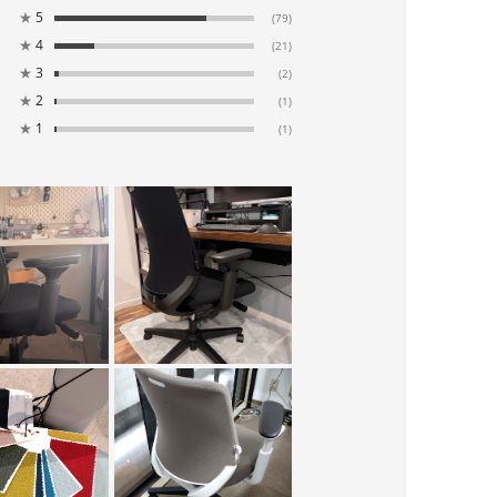
★
5
(79)
★
4
(21)
★
3
(2)
★
2
(1)
★
1
(1)