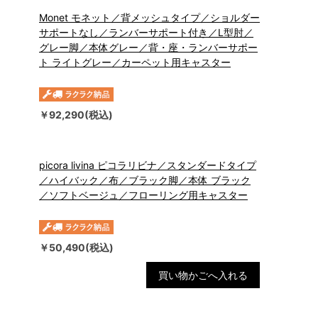
Monet モネット／背メッシュタイプ／ショルダー
サポートなし／ランバーサポート付き／L型肘／
グレー脚／本体グレー／背・座・ランバーサポー
ト ライトグレー／カーペット用キャスター
￥92,290(税込)
picora livina ピコラリビナ／スタンダードタイプ
／ハイバック／布／ブラック脚／本体 ブラック
／ソフトベージュ／フローリング用キャスター
￥50,490(税込)
買い物かごへ入れる