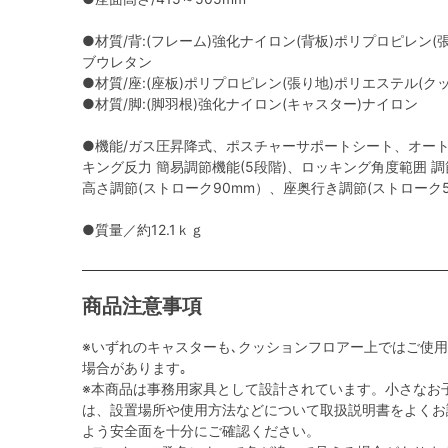
●材質/背:(フレーム)強化ナイロン(背板)ポリプロピレン(
ブウレタン
●材質/座:(座板)ポリプロピレン(張り地)ポリエステル(
●材質/脚:(脚羽根)強化ナイロン(キャスター)ナイロン
●機能/ガス圧昇降式、ポスチャーサポートシート、オー
キング反力 簡易調節機能(5段階)、ロッキング角度範囲 調節機能
高さ調節(ストローク90mm）、座奥行き調節(ストローク5
●質量／約12.1ｋｇ
商品注意事項
※いずれのキャスターも､クッションフロアー上ではご使
場合があります｡
※本商品は事務用家具として設計されています。小さなお
は、設置場所や使用方法などについて取扱説明書をよくお
よう安全面を十分にご確認ください。