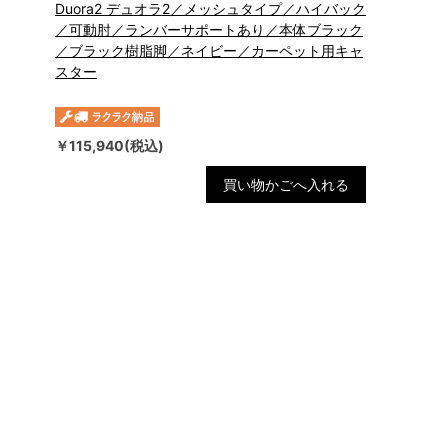
Duora2 デュオラ2／メッシュタイプ／ハイバック
／可動肘／ランバーサポートあり／本体ブラック
／ブラック樹脂脚／ネイビー／カーペット用キャ
スター
￥115,940(税込)
買い物かごへ入れる