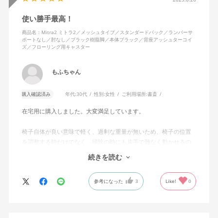
使い勝手最高！
商品名：Mitra2 ミトラ2／メッシュタイプ／スタンダードバック／ランバーサ
ポートなし／肘なし／ブラック樹脂脚／本体ブラック／背座アッシュターコイ
ズ／フローリング用キャスター
もふちゃん
購入確認済み
年代:
30代
性別:
女性
ご利用場所:
書斎
在宅用に購入しました。大変満足しています。
椅子自体が良い意味で軽く、過剰な重量が無いため、椅子の位置
を調整する時だけでなく、掃除の時にも片手で難なく動かせるの
で、ストレスを感じません。
続きを読む
背中はメッシュ素材でハリがあり、沈み込みすぎないところが気
に入っています。色も画像通りのアッシュブルーで、部屋の差し
参考になった
3
Like!
0
色になっています。
キャスターはフローリング用を選びました。とにかく動きが滑ら
かです。子どもが座って遊びそうなので、お子様がいる家庭はち
ょっと注意かもしれません。