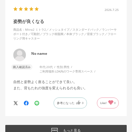
座り心地も満足ですし、座面も広いので男性にもちょうど良いと
思います。良い商品に巡り会えてとても嬉しいです。
2026.7.25
姿勢が良くなる
商品名：Mitra2 ミトラ2／メッシュタイプ／スタンダードバック／ランバーサ
ポート付き／可動肘／ブラック樹脂脚／本体ブラック／背座ブラック／フロー
リング用キャスター
No name
購入確認済み
年代:
20代
性別:
男性
ご利用場所:
LDK内のワーク専用スペース
自然と姿勢よく座ることができて良い。
また、背もたれの強度を変えられるのも良い。
参考になった
0
Like!
0
もっと見る