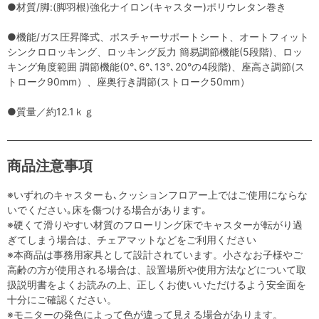
●材質/脚:(脚羽根)強化ナイロン(キャスター)ポリウレタン巻き
●機能/ガス圧昇降式、ポスチャーサポートシート、オートフィット
シンクロロッキング、ロッキング反力 簡易調節機能(5段階)、ロッ
キング角度範囲 調節機能(0°､6°､13°､20°の4段階)、座高さ調節(ス
トローク90mm）、座奥行き調節(ストローク50mm）
●質量／約12.1ｋｇ
商品注意事項
※いずれのキャスターも､クッションフロアー上ではご使用にならな
いでください｡床を傷つける場合があります｡
※硬くて滑りやすい材質のフローリング床でキャスターが転がり過
ぎてしまう場合は、チェアマットなどをご利用ください
※本商品は事務用家具として設計されています。小さなお子様やご
高齢の方が使用される場合は、設置場所や使用方法などについて取
扱説明書をよくお読みの上、正しくお使いいただけるよう安全面を
十分にご確認ください。
※モニターの発色によって色が違って見える場合があります。