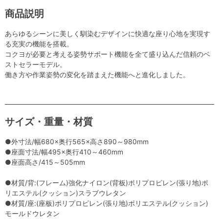
商品説明
あらゆるシーンに美しく馴染むデザインに快適な座り心地を実現す
る充実の機能を搭載。
コクヨが必要と考える姿勢サポート機能を全て盛り込んだ信頼のベ
ストセラーモデル。
働き方や作業姿勢の変化を踏まえた機能へと進化しました。
サイズ・重量・材質
●外寸法/幅680×奥行565×高さ890～980mm
●座面寸法/幅495×奥行410～460mm
●座面高さ/415～505mm
●材質/背:(フレーム)強化ナイロン(背板)ポリプロピレン(張り地)ポ
リエステル(クッション)スラブウレタン
●材質/座:(座板)ポリプロピレン(張り地)ポリエステル(クッション)
モールドウレタン