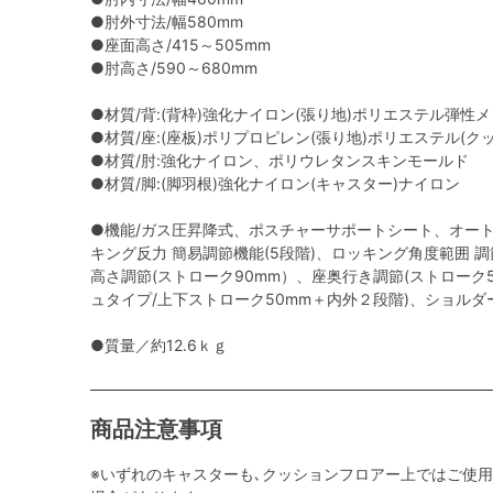
●肘外寸法/幅580mm
●座面高さ/415～505mm
●肘高さ/590～680mm
●材質/背:(背枠)強化ナイロン(張り地)ポリエステル弾性
●材質/座:(座板)ポリプロピレン(張り地)ポリエステル(
●材質/肘:強化ナイロン、ポリウレタンスキンモールド
●材質/脚:(脚羽根)強化ナイロン(キャスター)ナイロン
●機能/ガス圧昇降式、ポスチャーサポートシート、オー
キング反力 簡易調節機能(5段階)、ロッキング角度範囲 調節機能
高さ調節(ストローク90mm）、座奥行き調節(ストローク
ュタイプ/上下ストローク50mm＋内外２段階)、ショルダ
●質量／約12.6ｋｇ
商品注意事項
※いずれのキャスターも､クッションフロアー上ではご使