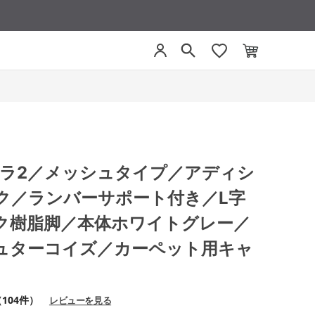
 ミトラ2／メッシュタイプ／アディシ
ク／ランバーサポート付き／L字
ク樹脂脚／本体ホワイトグレー／
ュターコイズ／カーペット用キャ
104件）
レビューを見る