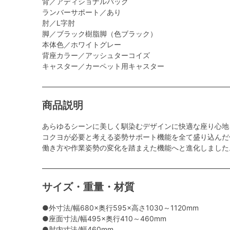
背／アディショナルバック
ランバーサポート／あり
肘／L字肘
脚／ブラック樹脂脚（色ブラック）
本体色／ホワイトグレー
背座カラー／アッシュターコイズ
キャスター／カーペット用キャスター
商品説明
あらゆるシーンに美しく馴染むデザインに快適な座り心地
コクヨが必要と考える姿勢サポート機能を全て盛り込んだ
働き方や作業姿勢の変化を踏まえた機能へと進化しました
サイズ・重量・材質
●外寸法/幅680×奥行595×高さ1030～1120mm
●座面寸法/幅495×奥行410～460mm
●肘内寸法/幅460mm