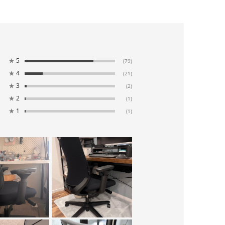
★
5
(79)
★
4
(21)
★
3
(2)
★
2
(1)
★
1
(1)