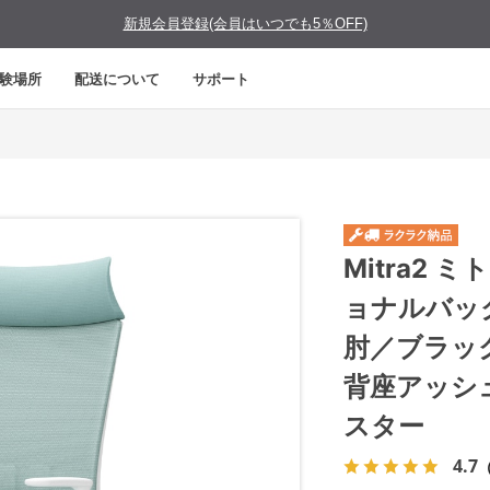
新規会員登録(会員はいつでも5％OFF)
験場所
配送について
サポート
Mitra2
ョナルバッ
肘／ブラッ
背座アッシ
スター
4.7
（