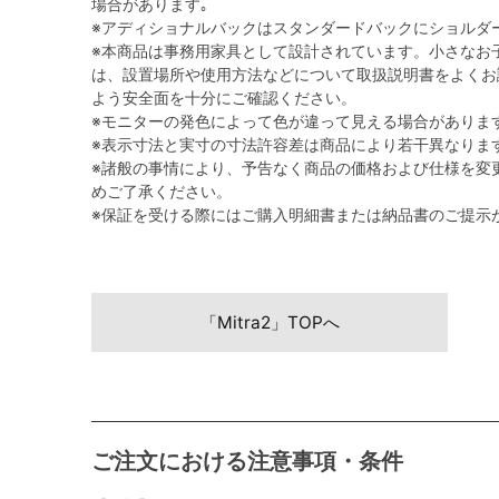
場合があります｡
※アディショナルバックはスタンダードバックにショルダ
※本商品は事務用家具として設計されています。小さなお
は、設置場所や使用方法などについて取扱説明書をよくお
よう安全面を十分にご確認ください。
※モニターの発色によって色が違って見える場合がありま
※表示寸法と実寸の寸法許容差は商品により若干異なりま
※諸般の事情により、予告なく商品の価格および仕様を変
めご了承ください。
※保証を受ける際にはご購入明細書または納品書のご提示
「Mitra2」TOPへ
ご注文における注意事項・条件