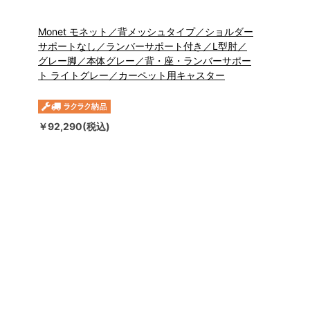
Monet モネット／背メッシュタイプ／ショルダー
サポートなし／ランバーサポート付き／L型肘／
グレー脚／本体グレー／背・座・ランバーサポー
ト ライトグレー／カーペット用キャスター
￥92,290(税込)