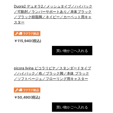
Duora2 デュオラ2／メッシュタイプ／ハイバック
／可動肘／ランバーサポートあり／本体ブラック
／ブラック樹脂脚／ネイビー／カーペット用キャ
スター
￥115,940(税込)
買い物かごへ入れる
picora livina ピコラリビナ／スタンダードタイプ
／ハイバック／布／ブラック脚／本体 ブラック
／ソフトベージュ／フローリング用キャスター
￥50,490(税込)
買い物かごへ入れる