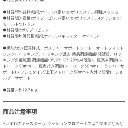
●材質/背:(背枠)強化ナイロン(張り地)ポリエステル弾性メッシュ
●材質/座:(座板)ポリプロピレン(張り地)ポリエステル(クッション)
モールドウレタン
●材質/肘:ポリプロピレン
●材質/脚:(脚羽根)強化ナイロン(キャスター)ナイロン
●機能/ガス圧昇降式、ポスチャーサポートシート、オートフィット
シンクロロッキング、ロッキング反力 簡易調節機能(5段階)、ロッ
キング角度範囲 調節機能(0°､6°､13°､20°の4段階)、座高さ調節(ス
トローク90mm）、座奥行き調節(ストローク50mm）、ランバーサ
ポート(メッシュタイプ/上下ストローク50mm＋内外２段階)、ショ
ルダーサポート
●質量／約12.7ｋｇ
商品注意事項
※いずれのキャスターも､クッションフロアー上ではご使用にならな