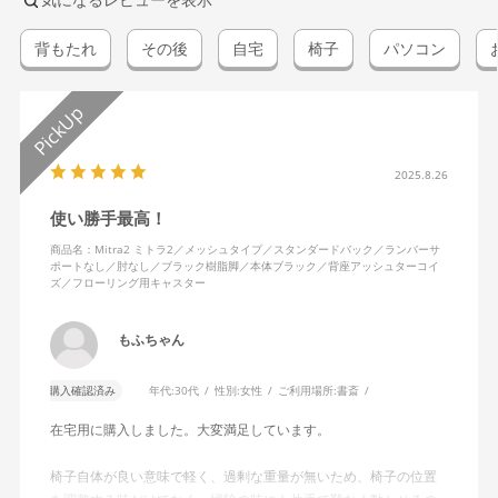
背もたれ
その後
自宅
椅子
パソコン
2025.8.26
使い勝手最高！
商品名：Mitra2 ミトラ2／メッシュタイプ／スタンダードバック／ランバーサ
ポートなし／肘なし／ブラック樹脂脚／本体ブラック／背座アッシュターコイ
ズ／フローリング用キャスター
もふちゃん
購入確認済み
年代:
30代
性別:
女性
ご利用場所:
書斎
在宅用に購入しました。大変満足しています。
椅子自体が良い意味で軽く、過剰な重量が無いため、椅子の位置