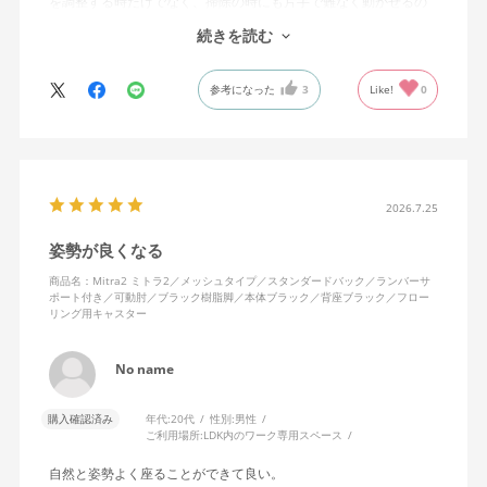
を調整する時だけでなく、掃除の時にも片手で難なく動かせるの
で、ストレスを感じません。
続きを読む
背中はメッシュ素材でハリがあり、沈み込みすぎないところが気
に入っています。色も画像通りのアッシュブルーで、部屋の差し
参考になった
3
Like!
0
色になっています。
キャスターはフローリング用を選びました。とにかく動きが滑ら
かです。子どもが座って遊びそうなので、お子様がいる家庭はち
ょっと注意かもしれません。
座り心地も満足ですし、座面も広いので男性にもちょうど良いと
思います。良い商品に巡り会えてとても嬉しいです。
2026.7.25
姿勢が良くなる
商品名：Mitra2 ミトラ2／メッシュタイプ／スタンダードバック／ランバーサ
ポート付き／可動肘／ブラック樹脂脚／本体ブラック／背座ブラック／フロー
リング用キャスター
No name
購入確認済み
年代:
20代
性別:
男性
ご利用場所:
LDK内のワーク専用スペース
自然と姿勢よく座ることができて良い。