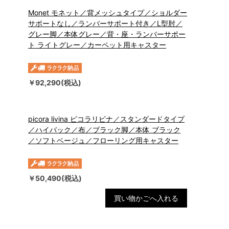
Monet モネット／背メッシュタイプ／ショルダー
サポートなし／ランバーサポート付き／L型肘／
グレー脚／本体グレー／背・座・ランバーサポー
ト ライトグレー／カーペット用キャスター
￥92,290(税込)
picora livina ピコラリビナ／スタンダードタイプ
／ハイバック／布／ブラック脚／本体 ブラック
／ソフトベージュ／フローリング用キャスター
￥50,490(税込)
買い物かごへ入れる