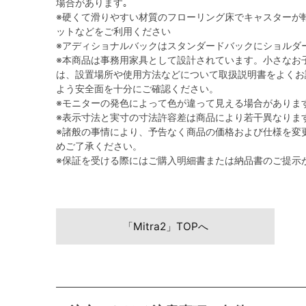
場合があります｡
※硬くて滑りやすい材質のフローリング床でキャスターが
ットなどをご利用ください
※アディショナルバックはスタンダードバックにショルダ
※本商品は事務用家具として設計されています。小さなお
は、設置場所や使用方法などについて取扱説明書をよくお
よう安全面を十分にご確認ください。
※モニターの発色によって色が違って見える場合がありま
※表示寸法と実寸の寸法許容差は商品により若干異なりま
※諸般の事情により、予告なく商品の価格および仕様を変
めご了承ください。
※保証を受ける際にはご購入明細書または納品書のご提示
「Mitra2」TOPへ