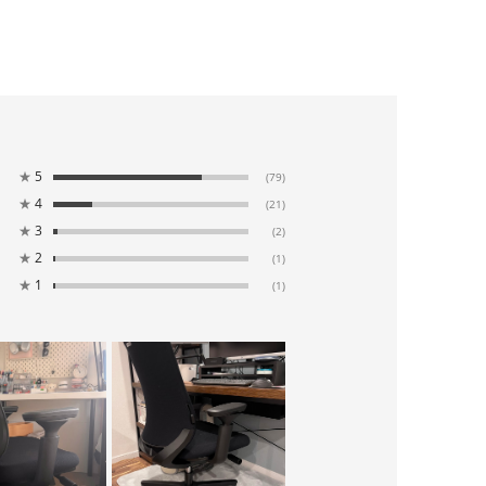
★
5
(79)
★
4
(21)
★
3
(2)
★
2
(1)
★
1
(1)