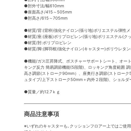
●肘外寸法/幅610mm
●座面高さ/415～505mm
●肘高さ/615～705mm
●材質/背:(背枠)強化ナイロン(張り地)ポリエステル弾性
●材質/座:(座板)ポリプロピレン(張り地)ポリエステル(
●材質/肘:ポリプロピレン
●材質/脚:(脚羽根)強化ナイロン(キャスター)ポリウレタ
●機能/ガス圧昇降式、ポスチャーサポートシート、オー
キング反力 簡易調節機能(5段階)、ロッキング角度範囲 調節機能
高さ調節(ストローク90mm）、座奥行き調節(ストローク
ュタイプ/上下ストローク50mm＋内外２段階)、ショルダ
●質量／約12.7ｋｇ
商品注意事項
※いずれのキャスターも､クッションフロアー上ではご使