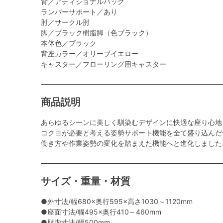
背／アディショナルバック
ランバーサポート／あり
肘／サークル肘
脚／ブラック樹脂脚（色ブラック）
本体色／ブラック
背座カラー／オリーブイエロー
キャスター／フローリング用キャスター
商品説明
あらゆるシーンに美しく馴染むデザインに快適な座り心地
コクヨが必要と考える姿勢サポート機能を全て盛り込んだ
働き方や作業姿勢の変化を踏まえた機能へと進化しました
サイズ・重量・材質
●外寸法/幅680×奥行595×高さ1030～1120mm
●座面寸法/幅495×奥行410～460mm
●肘内寸法/幅500mm