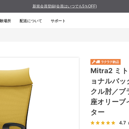
新規会員登録(会員はいつでも5％OFF)
験場所
配送について
サポート
Mitra2
ョナルバッ
クル肘／ブ
座オリーブ
ター
4.7
（