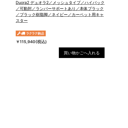
Duora2 デュオラ2／メッシュタイプ／ハイバック
／可動肘／ランバーサポートあり／本体ブラック
／ブラック樹脂脚／ネイビー／カーペット用キャ
スター
￥115,940(税込)
買い物かごへ入れる