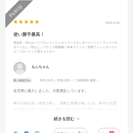
2025.8.26
使い勝手最高！
商品名：Mitra2 ミトラ2／メッシュタイプ／スタンダードバック／ランバーサ
ポートなし／肘なし／ブラック樹脂脚／本体ブラック／背座アッシュターコイ
ズ／フローリング用キャスター
もふちゃん
購入確認済み
年代:
30代
性別:
女性
ご利用場所:
書斎
在宅用に購入しました。大変満足しています。
椅子自体が良い意味で軽く、過剰な重量が無いため、椅子の位置
を調整する時だけでなく、掃除の時にも片手で難なく動かせるの
で、ストレスを感じません。
続きを読む
背中はメッシュ素材でハリがあり、沈み込みすぎないところが気
に入っています。色も画像通りのアッシュブルーで、部屋の差し