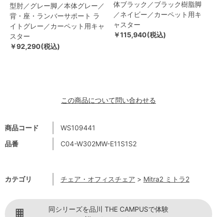
体ブラック／ブラック樹脂脚
型肘／グレー脚／本体グレー／
／ネイビー／カーペット用キ
背・座・ランバーサポート ラ
ャスター
イトグレー／カーペット用キャ
￥115,940(税込)
スター
￥92,290(税込)
この商品について問い合わせる
商品コード
WS109441
品番
C04-W302MW-E11S1S2
カテゴリ
チェア・オフィスチェア
>
Mitra2 ミトラ2
同シリーズを品川 THE CAMPUSで体験