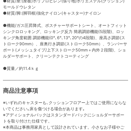
●材質/座:(座板)ポリプロピレン(張り地)ポリエステル(クッション)
モールドウレタン
●材質/脚:(脚羽根)強化ナイロン(キャスター)ナイロン
●機能/ガス圧昇降式、ポスチャーサポートシート、オートフィット
シンクロロッキング、ロッキング反力 簡易調節機能(5段階)、ロッ
キング角度範囲 調節機能(0°､6°､13°､20°の4段階)、座高さ調節(ス
トローク90mm）、座奥行き調節(ストローク50mm）、ランバーサ
ポート(メッシュタイプ/上下ストローク50mm＋内外２段階)、ショ
ルダーサポート、クリーンテクトコーティング
●質量／約11.4ｋｇ
商品注意事項
※いずれのキャスターも､クッションフロアー上ではご使用にならな
いでください｡床を傷つける場合があります｡
※アディショナルバックはスタンダードバックにショルダーサポー
トを取り付けた仕様です。
※本商品は事務用家具として設計されています。小さなお子様やご