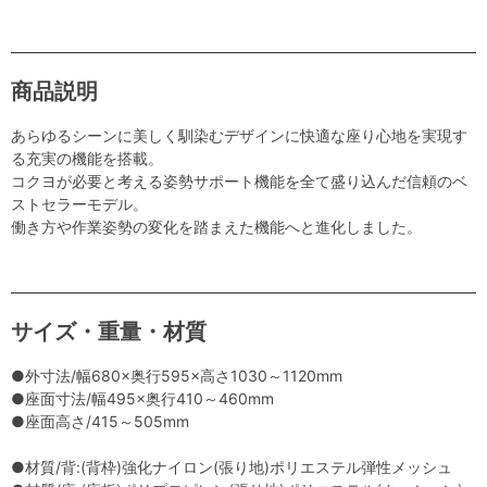
商品説明
あらゆるシーンに美しく馴染むデザインに快適な座り心地を実現す
る充実の機能を搭載。
コクヨが必要と考える姿勢サポート機能を全て盛り込んだ信頼のベ
ストセラーモデル。
働き方や作業姿勢の変化を踏まえた機能へと進化しました。
サイズ・重量・材質
●外寸法/幅680×奥行595×高さ1030～1120mm
●座面寸法/幅495×奥行410～460mm
●座面高さ/415～505mm
●材質/背:(背枠)強化ナイロン(張り地)ポリエステル弾性メッシュ