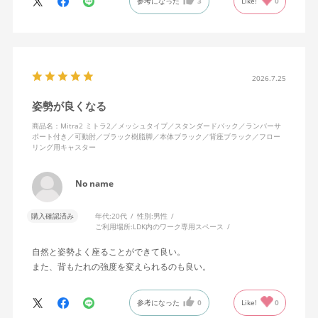
参考になった
3
Like!
0
色になっています。
キャスターはフローリング用を選びました。とにかく動きが滑ら
かです。子どもが座って遊びそうなので、お子様がいる家庭はち
ょっと注意かもしれません。
座り心地も満足ですし、座面も広いので男性にもちょうど良いと
思います。良い商品に巡り会えてとても嬉しいです。
2026.7.25
姿勢が良くなる
商品名：Mitra2 ミトラ2／メッシュタイプ／スタンダードバック／ランバーサ
ポート付き／可動肘／ブラック樹脂脚／本体ブラック／背座ブラック／フロー
リング用キャスター
No name
購入確認済み
年代:
20代
性別:
男性
ご利用場所:
LDK内のワーク専用スペース
自然と姿勢よく座ることができて良い。
また、背もたれの強度を変えられるのも良い。
参考になった
0
Like!
0