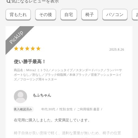
気になるレビューを表示
背もたれ
その後
自宅
椅子
パソコン
2025.8.26
使い勝手最高！
商品名：Mitra2 ミトラ2／メッシュタイプ／スタンダードバック／ランバーサ
ポートなし／肘なし／ブラック樹脂脚／本体ブラック／背座アッシュターコイ
ズ／フローリング用キャスター
もふちゃん
購入確認済み
年代:
30代
性別:
女性
ご利用場所:
書斎
在宅用に購入しました。大変満足しています。
椅子自体が良い意味で軽く、過剰な重量が無いため、椅子の位置