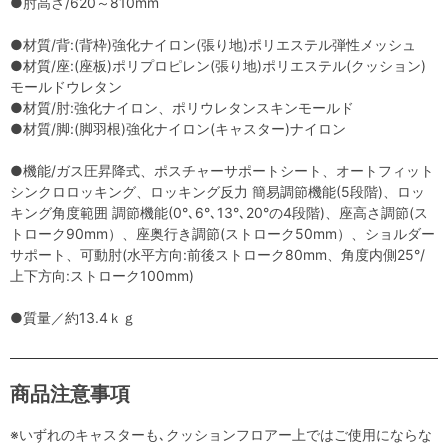
●肘高さ/620～810mm
●材質/背:(背枠)強化ナイロン(張り地)ポリエステル弾性メッシュ
●材質/座:(座板)ポリプロピレン(張り地)ポリエステル(クッション)
モールドウレタン
●材質/肘:強化ナイロン、ポリウレタンスキンモールド
●材質/脚:(脚羽根)強化ナイロン(キャスター)ナイロン
●機能/ガス圧昇降式、ポスチャーサポートシート、オートフィット
シンクロロッキング、ロッキング反力 簡易調節機能(5段階)、ロッ
キング角度範囲 調節機能(0°､6°､13°､20°の4段階)、座高さ調節(ス
トローク90mm）、座奥行き調節(ストローク50mm）、ショルダー
サポート、可動肘(水平方向:前後ストローク80mm、角度内側25°/
上下方向:ストローク100mm)
●質量／約13.4ｋｇ
商品注意事項
※いずれのキャスターも､クッションフロアー上ではご使用にならな