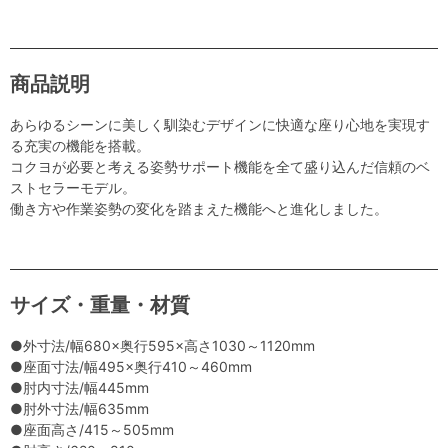
商品説明
あらゆるシーンに美しく馴染むデザインに快適な座り心地を実現す
る充実の機能を搭載。
コクヨが必要と考える姿勢サポート機能を全て盛り込んだ信頼のベ
ストセラーモデル。
働き方や作業姿勢の変化を踏まえた機能へと進化しました。
サイズ・重量・材質
●外寸法/幅680×奥行595×高さ1030～1120mm
●座面寸法/幅495×奥行410～460mm
●肘内寸法/幅445mm
●肘外寸法/幅635mm
●座面高さ/415～505mm