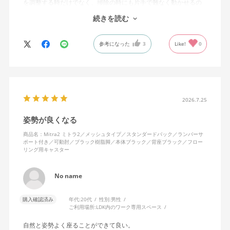
を調整する時だけでなく、掃除の時にも片手で難なく動かせるの
で、ストレスを感じません。
続きを読む
背中はメッシュ素材でハリがあり、沈み込みすぎないところが気
に入っています。色も画像通りのアッシュブルーで、部屋の差し
参考になった
3
Like!
0
色になっています。
キャスターはフローリング用を選びました。とにかく動きが滑ら
かです。子どもが座って遊びそうなので、お子様がいる家庭はち
ょっと注意かもしれません。
座り心地も満足ですし、座面も広いので男性にもちょうど良いと
思います。良い商品に巡り会えてとても嬉しいです。
2026.7.25
姿勢が良くなる
商品名：Mitra2 ミトラ2／メッシュタイプ／スタンダードバック／ランバーサ
ポート付き／可動肘／ブラック樹脂脚／本体ブラック／背座ブラック／フロー
リング用キャスター
No name
購入確認済み
年代:
20代
性別:
男性
ご利用場所:
LDK内のワーク専用スペース
自然と姿勢よく座ることができて良い。