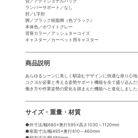
背／アディショナルバック
ランバーサポート／なし
肘／L字肘
脚／ブラック樹脂脚（色ブラック）
本体色／ホワイトグレー
背座カラー／アッシュターコイズ
キャスター／カーペット用キャスター
商品説明
あらゆるシーンに美しく馴染むデザインに快適な座り心地
コクヨが必要と考える姿勢サポート機能を全て盛り込んだ
働き方や作業姿勢の変化を踏まえた機能へと進化しました
サイズ・重量・材質
●外寸法/幅680×奥行595×高さ1030～1120mm
●座面寸法/幅495×奥行410～460mm
●肘内寸法/幅460mm