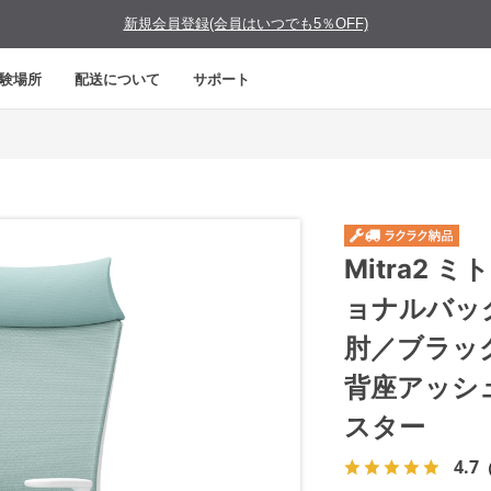
新規会員登録(会員はいつでも5％OFF)
験場所
配送について
サポート
Mitra2
ョナルバッ
肘／ブラッ
背座アッシ
スター
4.7
（