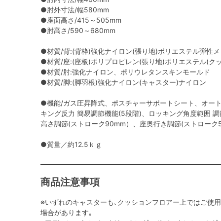
●肘外寸法/幅580mm
●座面高さ/415～505mm
●肘高さ/590～680mm
●材質/背:(背枠)強化ナイロン(張り地)ポリエステル弾性
●材質/座:(座板)ポリプロピレン(張り地)ポリエステル(
●材質/肘:強化ナイロン、ポリウレタンスキンモールド
●材質/脚:(脚羽根)強化ナイロン(キャスター)ナイロン
●機能/ガス圧昇降式、ポスチャーサポートシート、オー
キング反力 簡易調節機能(5段階)、ロッキング角度範囲 調節機能
高さ調節(ストローク90mm）、座奥行き調節(ストローク
●質量／約12.5ｋｇ
商品注意事項
※いずれのキャスターも､クッションフロアー上ではご使
場合があります｡