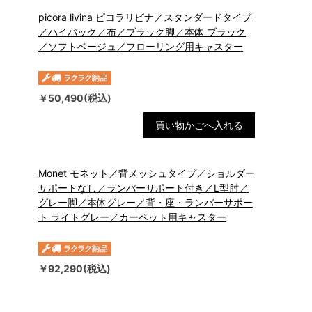
picora livina ピコラリビナ／スタンダードタイプ
／ハイバック／布／ブラック脚／本体 ブラック
／ソフトベージュ／フローリング用キャスター
￥50,490(税込)
買い物かごへ入れる
Monet モネット／背メッシュタイプ／ショルダー
サポートなし／ランバーサポート付き／L型肘／
グレー脚／本体グレー／背・座・ランバーサポー
ト ライトグレー／カーペット用キャスター
￥92,290(税込)