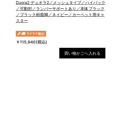
Duora2 デュオラ2／メッシュタイプ／ハイバック
／可動肘／ランバーサポートあり／本体ブラック
／ブラック樹脂脚／ネイビー／カーペット用キャ
スター
￥115,940(税込)
買い物かごへ入れる