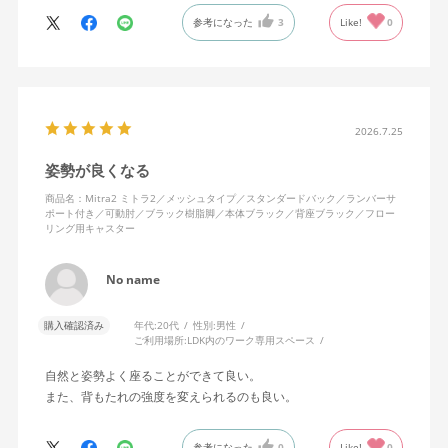
に入っています。色も画像通りのアッシュブルーで、部屋の差し
参考になった
3
Like!
0
色になっています。
キャスターはフローリング用を選びました。とにかく動きが滑ら
かです。子どもが座って遊びそうなので、お子様がいる家庭はち
ょっと注意かもしれません。
座り心地も満足ですし、座面も広いので男性にもちょうど良いと
思います。良い商品に巡り会えてとても嬉しいです。
2026.7.25
姿勢が良くなる
商品名：Mitra2 ミトラ2／メッシュタイプ／スタンダードバック／ランバーサ
ポート付き／可動肘／ブラック樹脂脚／本体ブラック／背座ブラック／フロー
リング用キャスター
No name
購入確認済み
年代:
20代
性別:
男性
ご利用場所:
LDK内のワーク専用スペース
自然と姿勢よく座ることができて良い。
また、背もたれの強度を変えられるのも良い。
参考になった
0
Like!
0