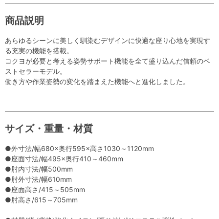
商品説明
あらゆるシーンに美しく馴染むデザインに快適な座り心地を実現す
る充実の機能を搭載。
コクヨが必要と考える姿勢サポート機能を全て盛り込んだ信頼のベ
ストセラーモデル。
働き方や作業姿勢の変化を踏まえた機能へと進化しました。
サイズ・重量・材質
●外寸法/幅680×奥行595×高さ1030～1120mm
●座面寸法/幅495×奥行410～460mm
●肘内寸法/幅500mm
●肘外寸法/幅610mm
●座面高さ/415～505mm
●肘高さ/615～705mm