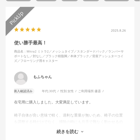
2025.8.26
使い勝手最高！
商品名：Mitra2 ミトラ2／メッシュタイプ／スタンダードバック／ランバーサ
ポートなし／肘なし／ブラック樹脂脚／本体ブラック／背座アッシュターコイ
ズ／フローリング用キャスター
もふちゃん
購入確認済み
年代:
30代
性別:
女性
ご利用場所:
書斎
在宅用に購入しました。大変満足しています。
椅子自体が良い意味で軽く、過剰な重量が無いため、椅子の位置
を調整する時だけでなく、掃除の時にも片手で難なく動かせるの
で、ストレスを感じません。
続きを読む
背中はメッシュ素材でハリがあり、沈み込みすぎないところが気