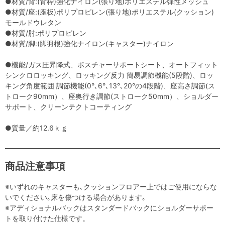
●材質/背:(背枠)強化ナイロン(張り地)ポリエステル弾性メッシュ
●材質/座:(座板)ポリプロピレン(張り地)ポリエステル(クッション)
モールドウレタン
●材質/肘:ポリプロピレン
●材質/脚:(脚羽根)強化ナイロン(キャスター)ナイロン
●機能/ガス圧昇降式、ポスチャーサポートシート、オートフィット
シンクロロッキング、ロッキング反力 簡易調節機能(5段階)、ロッ
キング角度範囲 調節機能(0°､6°､13°､20°の4段階)、座高さ調節(ス
トローク90mm）、座奥行き調節(ストローク50mm）、ショルダー
サポート、クリーンテクトコーティング
●質量／約12.6ｋｇ
商品注意事項
※いずれのキャスターも､クッションフロアー上ではご使用にならな
いでください｡床を傷つける場合があります｡
※アディショナルバックはスタンダードバックにショルダーサポー
トを取り付けた仕様です。