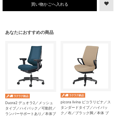
あなたにおすすめの商品
picora livina ピコラリビナ／ス
Duora2 デュオラ2／メッシュ
タンダードタイプ／ハイバッ
タイプ／ハイバック／可動肘／
ク／布／ブラック脚／本体 ブ
ランバーサポートあり／本体ブ