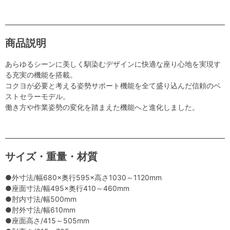
商品説明
あらゆるシーンに美しく馴染むデザインに快適な座り心地を実現す
る充実の機能を搭載。
コクヨが必要と考える姿勢サポート機能を全て盛り込んだ信頼のベ
ストセラーモデル。
働き方や作業姿勢の変化を踏まえた機能へと進化しました。
サイズ・重量・材質
●外寸法/幅680×奥行595×高さ1030～1120mm
●座面寸法/幅495×奥行410～460mm
●肘内寸法/幅500mm
●肘外寸法/幅610mm
●座面高さ/415～505mm