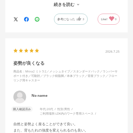
で、ストレスを感じません。
続きを読む
背中はメッシュ素材でハリがあり、沈み込みすぎないところが気
に入っています。色も画像通りのアッシュブルーで、部屋の差し
参考になった
3
Like!
0
色になっています。
キャスターはフローリング用を選びました。とにかく動きが滑ら
かです。子どもが座って遊びそうなので、お子様がいる家庭はち
ょっと注意かもしれません。
座り心地も満足ですし、座面も広いので男性にもちょうど良いと
思います。良い商品に巡り会えてとても嬉しいです。
2026.7.25
姿勢が良くなる
商品名：Mitra2 ミトラ2／メッシュタイプ／スタンダードバック／ランバーサ
ポート付き／可動肘／ブラック樹脂脚／本体ブラック／背座ブラック／フロー
リング用キャスター
No name
購入確認済み
年代:
20代
性別:
男性
ご利用場所:
LDK内のワーク専用スペース
自然と姿勢よく座ることができて良い。
また、背もたれの強度を変えられるのも良い。