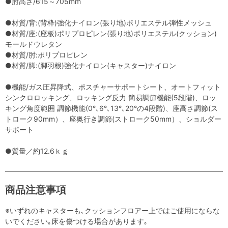
●肘高さ/615～705mm
●材質/背:(背枠)強化ナイロン(張り地)ポリエステル弾性メッシュ
●材質/座:(座板)ポリプロピレン(張り地)ポリエステル(クッション)
モールドウレタン
●材質/肘:ポリプロピレン
●材質/脚:(脚羽根)強化ナイロン(キャスター)ナイロン
●機能/ガス圧昇降式、ポスチャーサポートシート、オートフィット
シンクロロッキング、ロッキング反力 簡易調節機能(5段階)、ロッ
キング角度範囲 調節機能(0°､6°､13°､20°の4段階)、座高さ調節(ス
トローク90mm）、座奥行き調節(ストローク50mm）、ショルダー
サポート
●質量／約12.6ｋｇ
商品注意事項
※いずれのキャスターも､クッションフロアー上ではご使用にならな
いでください｡床を傷つける場合があります｡