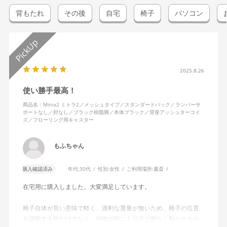
背もたれ
その後
自宅
椅子
パソコン
2025.8.26
使い勝手最高！
商品名：Mitra2 ミトラ2／メッシュタイプ／スタンダードバック／ランバーサ
ポートなし／肘なし／ブラック樹脂脚／本体ブラック／背座アッシュターコイ
ズ／フローリング用キャスター
もふちゃん
購入確認済み
年代:
30代
性別:
女性
ご利用場所:
書斎
在宅用に購入しました。大変満足しています。
椅子自体が良い意味で軽く、過剰な重量が無いため、椅子の位置
を調整する時だけでなく、掃除の時にも片手で難なく動かせるの