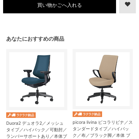
あなたにおすすめの商品
picora livina ピコラリビナ／ス
Duora2 デュオラ2／メッシュ
タンダードタイプ／ハイバッ
タイプ／ハイバック／可動肘／
ク／布／ブラック脚／本体 ブ
ランバーサポートあり／本体ブ