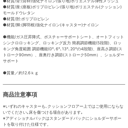
●材質/背:(背枠)強化ナイロン(張り地)ポリエステル弾性メッシュ
●材質/座:(座板)ポリプロピレン(張り地)ポリエステル(クッション)
モールドウレタン
●材質/肘:ポリプロピレン
●材質/脚:(脚羽根)強化ナイロン(キャスター)ナイロン
●機能/ガス圧昇降式、ポスチャーサポートシート、オートフィット
シンクロロッキング、ロッキング反力 簡易調節機能(5段階)、ロッ
キング角度範囲 調節機能(0°､6°､13°､20°の4段階)、座高さ調節(ス
トローク90mm）、座奥行き調節(ストローク50mm）、ショルダー
サポート
●質量／約12.6ｋｇ
商品注意事項
※いずれのキャスターも､クッションフロアー上ではご使用にならな
いでください｡床を傷つける場合があります｡
※アディショナルバックはスタンダードバックにショルダーサポー
トを取り付けた仕様です。