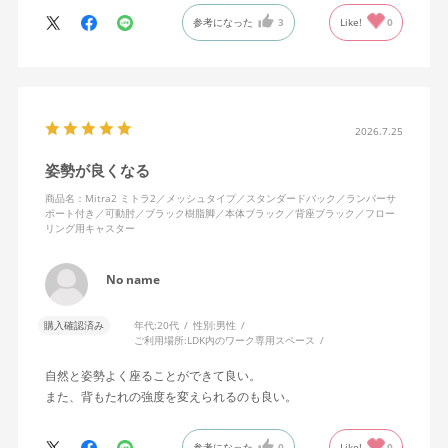
に入っています。色も画像通りのアッシュブルーで、部屋の差し
参考になった
3
Like!
0
色になっています。
キャスターはフローリング用を選びました。とにかく動きが滑ら
かです。子どもが座って遊びそうなので、お子様がいる家庭はち
ょっと注意かもしれません。
座り心地も満足ですし、座面も広いので男性にもちょうど良いと
思います。良い商品に巡り会えてとても嬉しいです。
2026.7.25
姿勢が良くなる
商品名：Mitra2 ミトラ2／メッシュタイプ／スタンダードバック／ランバーサ
ポート付き／可動肘／ブラック樹脂脚／本体ブラック／背座ブラック／フロー
リング用キャスター
No name
購入確認済み
年代:
20代
性別:
男性
ご利用場所:
LDK内のワーク専用スペース
自然と姿勢よく座ることができて良い。
また、背もたれの強度を変えられるのも良い。
参考になった
0
Like!
0