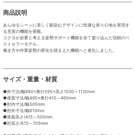
商品説明
あらゆるシーンに美しく馴染むデザインに快適な座り心地を実現す
る充実の機能を搭載。
コクヨが必要と考える姿勢サポート機能を全て盛り込んだ信頼のベ
ストセラーモデル。
働き方や作業姿勢の変化を踏まえた機能へと進化しました。
サイズ・重量・材質
●外寸法/幅680×奥行595×高さ1030～1120mm
●座面寸法/幅495×奥行410～460mm
●肘内寸法/幅500mm
●肘外寸法/幅610mm
●座面高さ/415～505mm
●肘高さ/615～705mm