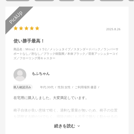
2025.8.26
使い勝手最高！
商品名：Mitra2 ミトラ2／メッシュタイプ／スタンダードバック／ランバーサ
ポートなし／肘なし／ブラック樹脂脚／本体ブラック／背座アッシュターコイ
ズ／フローリング用キャスター
もふちゃん
購入確認済み
年代:
30代
性別:
女性
ご利用場所:
書斎
在宅用に購入しました。大変満足しています。
椅子自体が良い意味で軽く、過剰な重量が無いため、椅子の位置
を調整する時だけでなく、掃除の時にも片手で難なく動かせるの
で、ストレスを感じません。
続きを読む
背中はメッシュ素材でハリがあり、沈み込みすぎないところが気