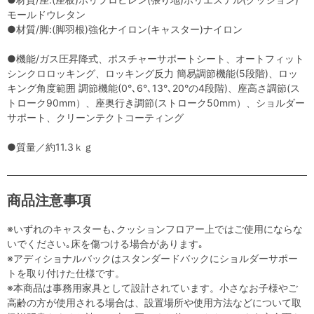
モールドウレタン
●材質/脚:(脚羽根)強化ナイロン(キャスター)ナイロン
●機能/ガス圧昇降式、ポスチャーサポートシート、オートフィット
シンクロロッキング、ロッキング反力 簡易調節機能(5段階)、ロッ
キング角度範囲 調節機能(0°､6°､13°､20°の4段階)、座高さ調節(ス
トローク90mm）、座奥行き調節(ストローク50mm）、ショルダー
サポート、クリーンテクトコーティング
●質量／約11.3ｋｇ
商品注意事項
※いずれのキャスターも､クッションフロアー上ではご使用にならな
いでください｡床を傷つける場合があります｡
※アディショナルバックはスタンダードバックにショルダーサポー
トを取り付けた仕様です。
※本商品は事務用家具として設計されています。小さなお子様やご
高齢の方が使用される場合は、設置場所や使用方法などについて取