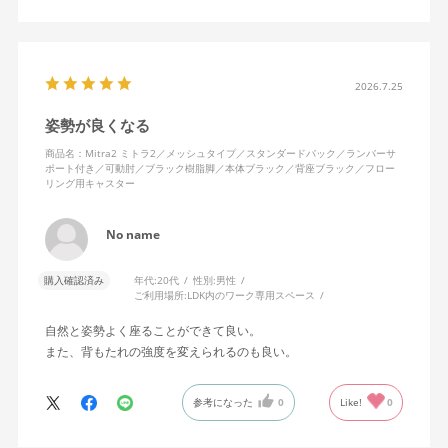
キャスターはフローリング用を選びました。とにかく動きが滑ら
かです。子どもが座って遊びそうなので、お子様がいる家庭はち
ょっと注意かもしれません。
座り心地も満足ですし、座面も広いので男性にもちょうど良いと
思います。良い商品に巡り会えてとても嬉しいです。
2026.7.25
姿勢が良くなる
商品名：Mitra2 ミトラ2／メッシュタイプ／スタンダードバック／ランバーサ
ポート付き／可動肘／ブラック樹脂脚／本体ブラック／背座ブラック／フロー
リング用キャスター
No name
購入確認済み
年代:
20代
性別:
男性
ご利用場所:
LDK内のワーク専用スペース
自然と姿勢よく座ることができて良い。
また、背もたれの強度を変えられるのも良い。
参考になった
0
Like!
0