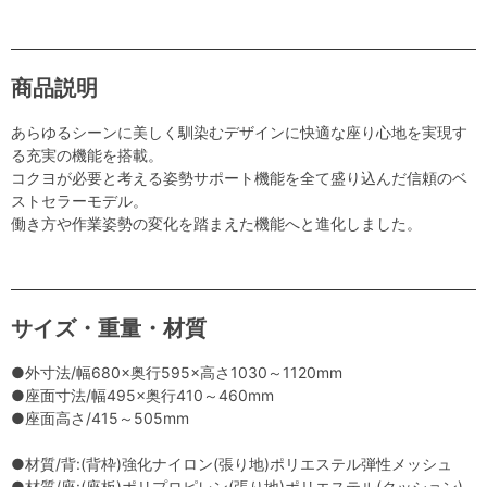
商品説明
あらゆるシーンに美しく馴染むデザインに快適な座り心地を実現す
る充実の機能を搭載。
コクヨが必要と考える姿勢サポート機能を全て盛り込んだ信頼のベ
ストセラーモデル。
働き方や作業姿勢の変化を踏まえた機能へと進化しました。
サイズ・重量・材質
●外寸法/幅680×奥行595×高さ1030～1120mm
●座面寸法/幅495×奥行410～460mm
●座面高さ/415～505mm
●材質/背:(背枠)強化ナイロン(張り地)ポリエステル弾性メッシュ
●材質/座:(座板)ポリプロピレン(張り地)ポリエステル(クッション)