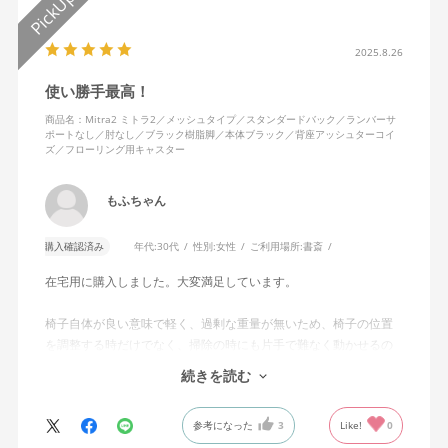
2025.8.26
使い勝手最高！
商品名：Mitra2 ミトラ2／メッシュタイプ／スタンダードバック／ランバーサ
ポートなし／肘なし／ブラック樹脂脚／本体ブラック／背座アッシュターコイ
ズ／フローリング用キャスター
もふちゃん
購入確認済み
年代:
30代
性別:
女性
ご利用場所:
書斎
在宅用に購入しました。大変満足しています。
椅子自体が良い意味で軽く、過剰な重量が無いため、椅子の位置
を調整する時だけでなく、掃除の時にも片手で難なく動かせるの
で、ストレスを感じません。
続きを読む
背中はメッシュ素材でハリがあり、沈み込みすぎないところが気
に入っています。色も画像通りのアッシュブルーで、部屋の差し
参考になった
3
Like!
0
色になっています。