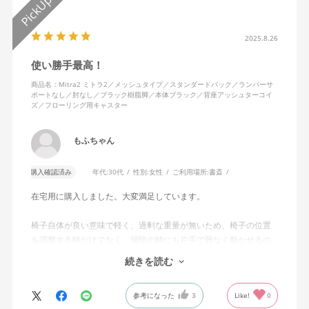
2025.8.26
使い勝手最高！
商品名：Mitra2 ミトラ2／メッシュタイプ／スタンダードバック／ランバーサ
ポートなし／肘なし／ブラック樹脂脚／本体ブラック／背座アッシュターコイ
ズ／フローリング用キャスター
もふちゃん
購入確認済み
年代:
30代
性別:
女性
ご利用場所:
書斎
在宅用に購入しました。大変満足しています。
椅子自体が良い意味で軽く、過剰な重量が無いため、椅子の位置
を調整する時だけでなく、掃除の時にも片手で難なく動かせるの
で、ストレスを感じません。
続きを読む
背中はメッシュ素材でハリがあり、沈み込みすぎないところが気
に入っています。色も画像通りのアッシュブルーで、部屋の差し
参考になった
3
Like!
0
色になっています。