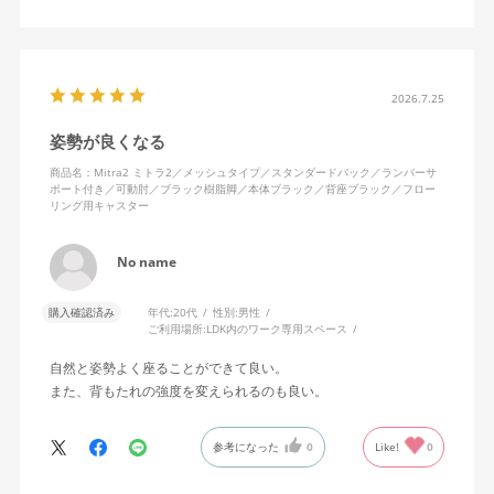
キャスターはフローリング用を選びました。とにかく動きが滑ら
かです。子どもが座って遊びそうなので、お子様がいる家庭はち
ょっと注意かもしれません。
座り心地も満足ですし、座面も広いので男性にもちょうど良いと
思います。良い商品に巡り会えてとても嬉しいです。
2026.7.25
姿勢が良くなる
商品名：Mitra2 ミトラ2／メッシュタイプ／スタンダードバック／ランバーサ
ポート付き／可動肘／ブラック樹脂脚／本体ブラック／背座ブラック／フロー
リング用キャスター
No name
購入確認済み
年代:
20代
性別:
男性
ご利用場所:
LDK内のワーク専用スペース
自然と姿勢よく座ることができて良い。
また、背もたれの強度を変えられるのも良い。
参考になった
0
Like!
0