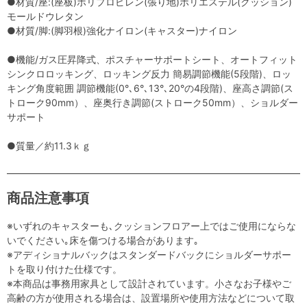
●材質/座:(座板)ポリプロピレン(張り地)ポリエステル(クッション)
モールドウレタン
●材質/脚:(脚羽根)強化ナイロン(キャスター)ナイロン
●機能/ガス圧昇降式、ポスチャーサポートシート、オートフィット
シンクロロッキング、ロッキング反力 簡易調節機能(5段階)、ロッ
キング角度範囲 調節機能(0°､6°､13°､20°の4段階)、座高さ調節(ス
トローク90mm）、座奥行き調節(ストローク50mm）、ショルダー
サポート
●質量／約11.3ｋｇ
商品注意事項
※いずれのキャスターも､クッションフロアー上ではご使用にならな
いでください｡床を傷つける場合があります｡
※アディショナルバックはスタンダードバックにショルダーサポー
トを取り付けた仕様です。
※本商品は事務用家具として設計されています。小さなお子様やご
高齢の方が使用される場合は、設置場所や使用方法などについて取