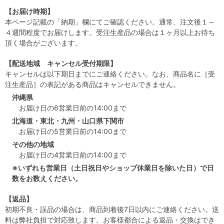
【お届け時期】
本ページ記載の「納期」欄にてご確認ください。通常、注文後１～
４週間程度でお届けします。受注生産品の場合は１ヶ月以上お待ち
頂く場合がございます。
【配送地域 キャンセル受付期限】
キャンセルは以下期日までにご連絡ください。なお、商品名に［受
注生産品］の表記がある商品はキャンセルできません。
沖縄県
お届け日の6営業日前の14:00まで
北海道・東北・九州・山口県下関市
お届け日の5営業日前の14:00まで
その他の地域
お届け日の4営業日前の14:00まで
※いずれも営業日（土日祝日やショップ休業日を除いた日）で日
数をお数えください。
【返品】
初期不良・誤品の場合は、商品到着後7日以内にご連絡ください。送
料は弊社負担で対応致します。お客様都合による返品・交換はでき