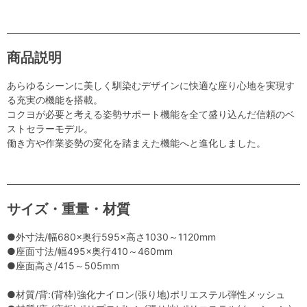
商品説明
あらゆるシーンに美しく馴染むデザインに快適な座り心地を実現す
る充実の機能を搭載。
コクヨが必要と考える姿勢サポート機能を全て盛り込んだ信頼のベ
ストセラーモデル。
働き方や作業姿勢の変化を踏まえた機能へと進化しました。
サイズ・重量・材質
●外寸法/幅680×奥行595×高さ1030～1120mm
●座面寸法/幅495×奥行410～460mm
●座面高さ/415～505mm
●材質/背:(背枠)強化ナイロン(張り地)ポリエステル弾性メッシュ