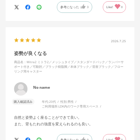
に入っています。色も画像通りのアッシュブルーで、部屋の差し
参考になった
3
Like!
0
色になっています。
キャスターはフローリング用を選びました。とにかく動きが滑ら
かです。子どもが座って遊びそうなので、お子様がいる家庭はち
ょっと注意かもしれません。
座り心地も満足ですし、座面も広いので男性にもちょうど良いと
思います。良い商品に巡り会えてとても嬉しいです。
2026.7.25
姿勢が良くなる
商品名：Mitra2 ミトラ2／メッシュタイプ／スタンダードバック／ランバーサ
ポート付き／可動肘／ブラック樹脂脚／本体ブラック／背座ブラック／フロー
リング用キャスター
No name
購入確認済み
年代:
20代
性別:
男性
ご利用場所:
LDK内のワーク専用スペース
自然と姿勢よく座ることができて良い。
また、背もたれの強度を変えられるのも良い。
参考になった
0
Like!
0