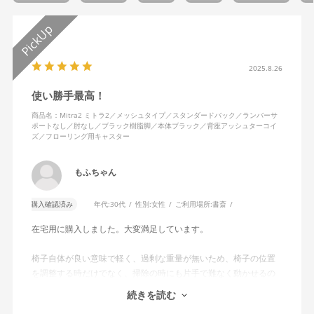
2025.8.26
使い勝手最高！
商品名：Mitra2 ミトラ2／メッシュタイプ／スタンダードバック／ランバーサ
ポートなし／肘なし／ブラック樹脂脚／本体ブラック／背座アッシュターコイ
ズ／フローリング用キャスター
もふちゃん
購入確認済み
年代:
30代
性別:
女性
ご利用場所:
書斎
在宅用に購入しました。大変満足しています。
椅子自体が良い意味で軽く、過剰な重量が無いため、椅子の位置
を調整する時だけでなく、掃除の時にも片手で難なく動かせるの
で、ストレスを感じません。
続きを読む
背中はメッシュ素材でハリがあり、沈み込みすぎないところが気