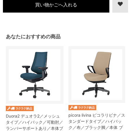
あなたにおすすめの商品
picora livina ピコラリビナ／ス
Duora2 デュオラ2／メッシュ
タンダードタイプ／ハイバッ
タイプ／ハイバック／可動肘／
ク／布／ブラック脚／本体 ブ
ランバーサポートあり／本体ブ