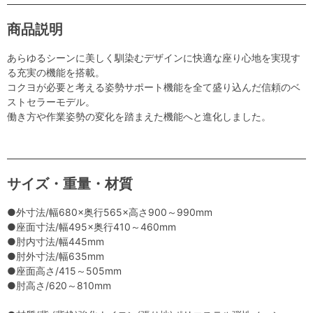
商品説明
あらゆるシーンに美しく馴染むデザインに快適な座り心地を実現す
る充実の機能を搭載。
コクヨが必要と考える姿勢サポート機能を全て盛り込んだ信頼のベ
ストセラーモデル。
働き方や作業姿勢の変化を踏まえた機能へと進化しました。
サイズ・重量・材質
●外寸法/幅680×奥行565×高さ900～990mm
●座面寸法/幅495×奥行410～460mm
●肘内寸法/幅445mm
●肘外寸法/幅635mm
●座面高さ/415～505mm
●肘高さ/620～810mm