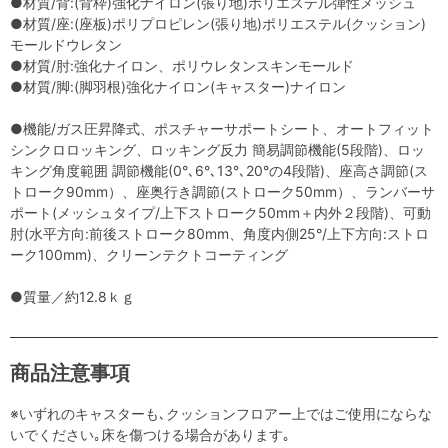
●材質/背:(背枠)強化ナイロン(張り地)ポリエステル弾性メッシュ
●材質/座:(座板)ポリプロピレン(張り地)ポリエステル(クッション)
モールドウレタン
●材質/肘:強化ナイロン、ポリウレタンスキンモールド
●材質/脚:(脚羽根)強化ナイロン(キャスター)ナイロン
●機能/ガス圧昇降式、ポスチャーサポートシート、オートフィット
シンクロロッキング、ロッキング反力 簡易調節機能(5段階)、ロッ
キング角度範囲 調節機能(0°､6°､13°､20°の4段階)、座高さ調節(ス
トローク90mm）、座奥行き調節(ストローク50mm）、ランバーサ
ポート(メッシュタイプ/上下ストローク50mm＋内外２段階)、可動
肘(水平方向:前後ストローク80mm、角度内側25°/上下方向:ストロ
ーク100mm)、クリーンテクトコーティング
●質量／約12.8ｋｇ
商品注意事項
※いずれのキャスターも､クッションフロアー上ではご使用にならな
いでください｡床を傷つける場合があります｡