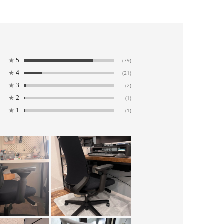
★
5
(79)
★
4
(21)
★
3
(2)
★
2
(1)
★
1
(1)