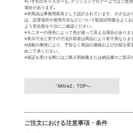
※いずれのキャスターも､クッションフロアー上ではご使
場合があります｡
※本商品は事務用家具として設計されています。小さなお
は、設置場所や使用方法などについて取扱説明書をよくお
よう安全面を十分にご確認ください。
※モニターの発色によって色が違って見える場合がありま
※表示寸法と実寸の寸法許容差は商品により若干異なりま
※諸般の事情により、予告なく商品の価格および仕様を変
めご了承ください。
※保証を受ける際にはご購入明細書または納品書のご提示
「Mitra2」TOPへ
ご注文における注意事項・条件