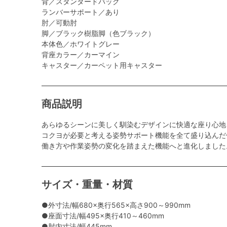
背／スタンダードバック
ランバーサポート／あり
肘／可動肘
脚／ブラック樹脂脚（色ブラック）
本体色／ホワイトグレー
背座カラー／カーマイン
キャスター／カーペット用キャスター
商品説明
あらゆるシーンに美しく馴染むデザインに快適な座り心地
コクヨが必要と考える姿勢サポート機能を全て盛り込んだ
働き方や作業姿勢の変化を踏まえた機能へと進化しました
サイズ・重量・材質
●外寸法/幅680×奥行565×高さ900～990mm
●座面寸法/幅495×奥行410～460mm
●肘内寸法/幅445mm