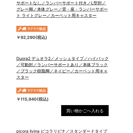
サポートなし／ランバーサポート付き／L型肘／
グレー脚／本体グレー／背・座・ランバーサポー
ト ライトグレー／カーペット用キャスター
￥92,290(税込)
Duora2 デュオラ2／メッシュタイプ／ハイバック
／可動肘／ランバーサポートあり／本体ブラック
／ブラック樹脂脚／ネイビー／カーペット用キャ
スター
￥115,940(税込)
買い物かごへ入れる
picora livina ピコラリビナ／スタンダードタイプ