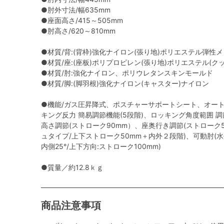
●肘外寸法/幅635mm
●座面高さ/415～505mm
●肘高さ/620～810mm
●材質/背:(背枠)強化ナイロン(張り地)ポリエステル弾性
●材質/座:(座板)ポリプロピレン(張り地)ポリエステル(
●材質/肘:強化ナイロン、ポリウレタンスキンモールド
●材質/脚:(脚羽根)強化ナイロン(キャスター)ナイロン
●機能/ガス圧昇降式、ポスチャーサポートシート、オー
キング反力 簡易調節機能(5段階)、ロッキング角度範囲 調節機能
高さ調節(ストローク90mm）、座奥行き調節(ストローク
ュタイプ/上下ストローク50mm＋内外２段階)、可動肘(水
内側25°/上下方向:ストローク100mm)
●質量／約12.8ｋｇ
商品注意事項