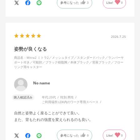
参考になった
3
Like!
0
色になっています。
キャスターはフローリング用を選びました。とにかく動きが滑ら
かです。子どもが座って遊びそうなので、お子様がいる家庭はち
ょっと注意かもしれません。
座り心地も満足ですし、座面も広いので男性にもちょうど良いと
思います。良い商品に巡り会えてとても嬉しいです。
2026.7.25
姿勢が良くなる
商品名：Mitra2 ミトラ2／メッシュタイプ／スタンダードバック／ランバーサ
ポート付き／可動肘／ブラック樹脂脚／本体ブラック／背座ブラック／フロー
リング用キャスター
No name
購入確認済み
年代:
20代
性別:
男性
ご利用場所:
LDK内のワーク専用スペース
自然と姿勢よく座ることができて良い。
また、背もたれの強度を変えられるのも良い。
参考になった
0
Like!
0