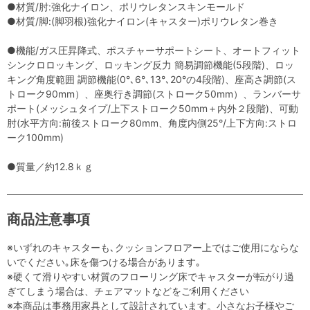
●材質/肘:強化ナイロン、ポリウレタンスキンモールド
●材質/脚:(脚羽根)強化ナイロン(キャスター)ポリウレタン巻き
●機能/ガス圧昇降式、ポスチャーサポートシート、オートフィット
シンクロロッキング、ロッキング反力 簡易調節機能(5段階)、ロッ
キング角度範囲 調節機能(0°､6°､13°､20°の4段階)、座高さ調節(ス
トローク90mm）、座奥行き調節(ストローク50mm）、ランバーサ
ポート(メッシュタイプ/上下ストローク50mm＋内外２段階)、可動
肘(水平方向:前後ストローク80mm、角度内側25°/上下方向:ストロ
ーク100mm)
●質量／約12.8ｋｇ
商品注意事項
※いずれのキャスターも､クッションフロアー上ではご使用にならな
いでください｡床を傷つける場合があります｡
※硬くて滑りやすい材質のフローリング床でキャスターが転がり過
ぎてしまう場合は、チェアマットなどをご利用ください
※本商品は事務用家具として設計されています。小さなお子様やご