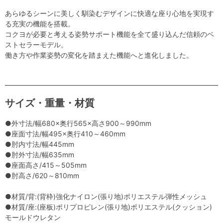
あらゆるシーンに美しく馴染むデザインに快適な座り心地を実現す
る充実の機能を搭載。
コクヨが必要と考える姿勢サポート機能を全て盛り込んだ信頼のベ
ストセラーモデル。
働き方や作業姿勢の変化を踏まえた機能へと進化しました。
サイズ・重量・材質
●外寸法/幅680×奥行565×高さ900～990mm
●座面寸法/幅495×奥行410～460mm
●肘内寸法/幅445mm
●肘外寸法/幅635mm
●座面高さ/415～505mm
●肘高さ/620～810mm
●材質/背:(背枠)強化ナイロン(張り地)ポリエステル弾性メッシュ
●材質/座:(座板)ポリプロピレン(張り地)ポリエステル(クッション)
モールドウレタン