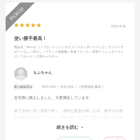
2025.8.26
使い勝手最高！
商品名：Mitra2 ミトラ2／メッシュタイプ／スタンダードバック／ランバーサ
ポートなし／肘なし／ブラック樹脂脚／本体ブラック／背座アッシュターコイ
ズ／フローリング用キャスター
もふちゃん
購入確認済み
年代:
30代
性別:
女性
ご利用場所:
書斎
在宅用に購入しました。大変満足しています。
椅子自体が良い意味で軽く、過剰な重量が無いため、椅子の位置
を調整する時だけでなく、掃除の時にも片手で難なく動かせるの
で、ストレスを感じません。
続きを読む
背中はメッシュ素材でハリがあり、沈み込みすぎないところが気
に入っています。色も画像通りのアッシュブルーで、部屋の差し