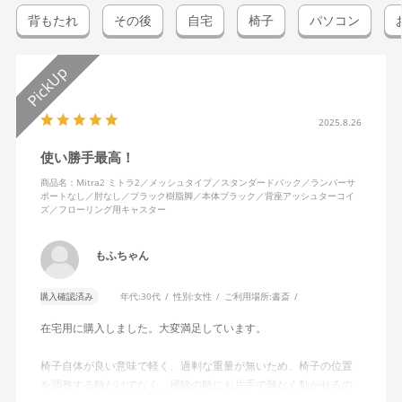
背もたれ
その後
自宅
椅子
パソコン
2025.8.26
使い勝手最高！
商品名：Mitra2 ミトラ2／メッシュタイプ／スタンダードバック／ランバーサ
ポートなし／肘なし／ブラック樹脂脚／本体ブラック／背座アッシュターコイ
ズ／フローリング用キャスター
もふちゃん
購入確認済み
年代:
30代
性別:
女性
ご利用場所:
書斎
在宅用に購入しました。大変満足しています。
椅子自体が良い意味で軽く、過剰な重量が無いため、椅子の位置
を調整する時だけでなく、掃除の時にも片手で難なく動かせるの