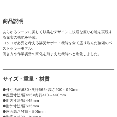
商品説明
あらゆるシーンに美しく馴染むデザインに快適な座り心地を実現す
る充実の機能を搭載。
コクヨが必要と考える姿勢サポート機能を全て盛り込んだ信頼のベ
ストセラーモデル。
働き方や作業姿勢の変化を踏まえた機能へと進化しました。
サイズ・重量・材質
●外寸法/幅680×奥行565×高さ900～990mm
●座面寸法/幅495×奥行410～460mm
●肘内寸法/幅445mm
●肘外寸法/幅635mm
●座面高さ/415～505mm
●肘高さ/620～810mm