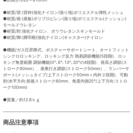
●材質/背:(背枠)強化ナイロン(張り地)ポリエステル弾性メッシュ
●材質/座:(座板)ポリプロピレン(張り地)ポリエステル(クッション)
モールドウレタン
●材質/肘:強化ナイロン、ポリウレタンスキンモールド
●材質/脚:(脚羽根)強化ナイロン(キャスター)ナイロン
●機能/ガス圧昇降式、ポスチャーサポートシート、オートフィット
シンクロロッキング、ロッキング反力 簡易調節機能(5段階)、ロッ
キング角度範囲 調節機能(0°､6°､13°､20°の4段階)、座高さ調節(ス
トローク90mm）、座奥行き調節(ストローク50mm）、ランバーサ
ポート(メッシュタイプ/上下ストローク50mm＋内外２段階)、可動
肘(水平方向:前後ストローク80mm、角度内側25°/上下方向:ストロ
ーク100mm)
●質量／約12.8ｋｇ
商品注意事項