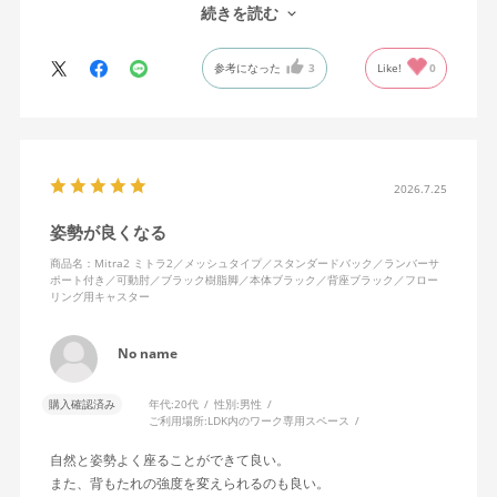
で、ストレスを感じません。
続きを読む
背中はメッシュ素材でハリがあり、沈み込みすぎないところが気
に入っています。色も画像通りのアッシュブルーで、部屋の差し
参考になった
3
Like!
0
色になっています。
キャスターはフローリング用を選びました。とにかく動きが滑ら
かです。子どもが座って遊びそうなので、お子様がいる家庭はち
ょっと注意かもしれません。
座り心地も満足ですし、座面も広いので男性にもちょうど良いと
思います。良い商品に巡り会えてとても嬉しいです。
2026.7.25
姿勢が良くなる
商品名：Mitra2 ミトラ2／メッシュタイプ／スタンダードバック／ランバーサ
ポート付き／可動肘／ブラック樹脂脚／本体ブラック／背座ブラック／フロー
リング用キャスター
No name
購入確認済み
年代:
20代
性別:
男性
ご利用場所:
LDK内のワーク専用スペース
自然と姿勢よく座ることができて良い。
また、背もたれの強度を変えられるのも良い。