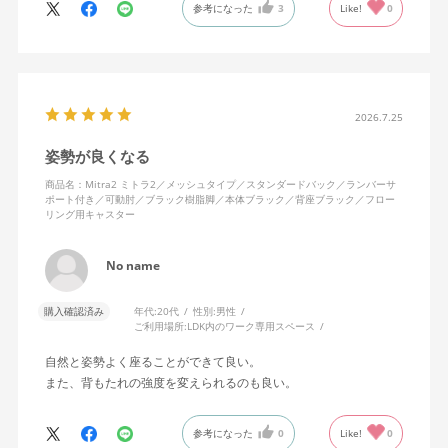
参考になった
3
Like!
0
色になっています。
キャスターはフローリング用を選びました。とにかく動きが滑ら
かです。子どもが座って遊びそうなので、お子様がいる家庭はち
ょっと注意かもしれません。
座り心地も満足ですし、座面も広いので男性にもちょうど良いと
思います。良い商品に巡り会えてとても嬉しいです。
2026.7.25
姿勢が良くなる
商品名：Mitra2 ミトラ2／メッシュタイプ／スタンダードバック／ランバーサ
ポート付き／可動肘／ブラック樹脂脚／本体ブラック／背座ブラック／フロー
リング用キャスター
No name
購入確認済み
年代:
20代
性別:
男性
ご利用場所:
LDK内のワーク専用スペース
自然と姿勢よく座ることができて良い。
また、背もたれの強度を変えられるのも良い。
参考になった
0
Like!
0