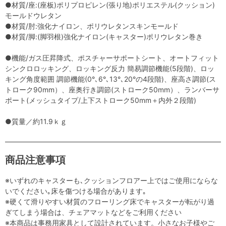
●材質/座:(座板)ポリプロピレン(張り地)ポリエステル(クッション)
モールドウレタン
●材質/肘:強化ナイロン、ポリウレタンスキンモールド
●材質/脚:(脚羽根)強化ナイロン(キャスター)ポリウレタン巻き
●機能/ガス圧昇降式、ポスチャーサポートシート、オートフィット
シンクロロッキング、ロッキング反力 簡易調節機能(5段階)、ロッ
キング角度範囲 調節機能(0°､6°､13°､20°の4段階)、座高さ調節(ス
トローク90mm）、座奥行き調節(ストローク50mm）、ランバーサ
ポート(メッシュタイプ/上下ストローク50mm＋内外２段階)
●質量／約11.9ｋｇ
商品注意事項
※いずれのキャスターも､クッションフロアー上ではご使用にならな
いでください｡床を傷つける場合があります｡
※硬くて滑りやすい材質のフローリング床でキャスターが転がり過
ぎてしまう場合は、チェアマットなどをご利用ください
※本商品は事務用家具として設計されています。小さなお子様やご