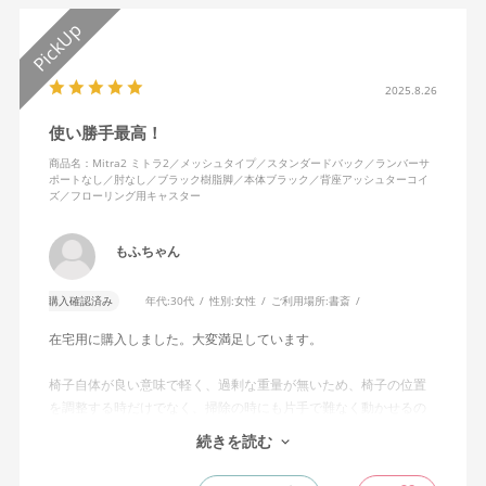
2025.8.26
使い勝手最高！
商品名：Mitra2 ミトラ2／メッシュタイプ／スタンダードバック／ランバーサ
ポートなし／肘なし／ブラック樹脂脚／本体ブラック／背座アッシュターコイ
ズ／フローリング用キャスター
もふちゃん
購入確認済み
年代:
30代
性別:
女性
ご利用場所:
書斎
在宅用に購入しました。大変満足しています。
椅子自体が良い意味で軽く、過剰な重量が無いため、椅子の位置
を調整する時だけでなく、掃除の時にも片手で難なく動かせるの
で、ストレスを感じません。
続きを読む
背中はメッシュ素材でハリがあり、沈み込みすぎないところが気
に入っています。色も画像通りのアッシュブルーで、部屋の差し