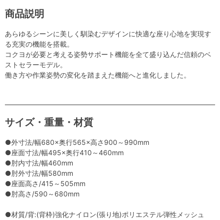
商品説明
あらゆるシーンに美しく馴染むデザインに快適な座り心地を実現す
る充実の機能を搭載。
コクヨが必要と考える姿勢サポート機能を全て盛り込んだ信頼のベ
ストセラーモデル。
働き方や作業姿勢の変化を踏まえた機能へと進化しました。
サイズ・重量・材質
●外寸法/幅680×奥行565×高さ900～990mm
●座面寸法/幅495×奥行410～460mm
●肘内寸法/幅460mm
●肘外寸法/幅580mm
●座面高さ/415～505mm
●肘高さ/590～680mm
●材質/背:(背枠)強化ナイロン(張り地)ポリエステル弾性メッシュ