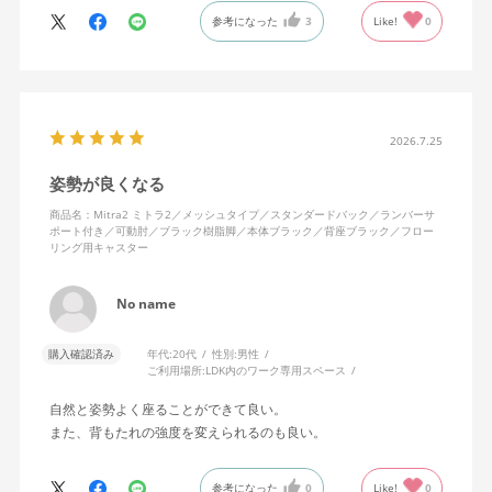
に入っています。色も画像通りのアッシュブルーで、部屋の差し
参考になった
3
Like!
0
色になっています。
キャスターはフローリング用を選びました。とにかく動きが滑ら
かです。子どもが座って遊びそうなので、お子様がいる家庭はち
ょっと注意かもしれません。
座り心地も満足ですし、座面も広いので男性にもちょうど良いと
思います。良い商品に巡り会えてとても嬉しいです。
2026.7.25
姿勢が良くなる
商品名：Mitra2 ミトラ2／メッシュタイプ／スタンダードバック／ランバーサ
ポート付き／可動肘／ブラック樹脂脚／本体ブラック／背座ブラック／フロー
リング用キャスター
No name
購入確認済み
年代:
20代
性別:
男性
ご利用場所:
LDK内のワーク専用スペース
自然と姿勢よく座ることができて良い。
また、背もたれの強度を変えられるのも良い。
参考になった
0
Like!
0