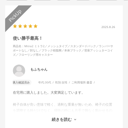
2025.8.26
使い勝手最高！
商品名：Mitra2 ミトラ2／メッシュタイプ／スタンダードバック／ランバーサ
ポートなし／肘なし／ブラック樹脂脚／本体ブラック／背座アッシュターコイ
ズ／フローリング用キャスター
もふちゃん
購入確認済み
年代:
30代
性別:
女性
ご利用場所:
書斎
在宅用に購入しました。大変満足しています。
椅子自体が良い意味で軽く、過剰な重量が無いため、椅子の位置
を調整する時だけでなく、掃除の時にも片手で難なく動かせるの
で、ストレスを感じません。
続きを読む
背中はメッシュ素材でハリがあり、沈み込みすぎないところが気