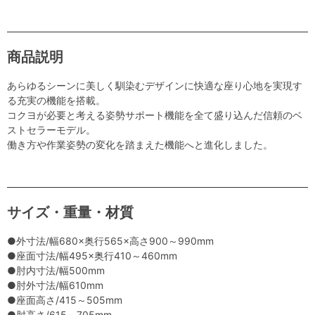
商品説明
あらゆるシーンに美しく馴染むデザインに快適な座り心地を実現す
る充実の機能を搭載。
コクヨが必要と考える姿勢サポート機能を全て盛り込んだ信頼のベ
ストセラーモデル。
働き方や作業姿勢の変化を踏まえた機能へと進化しました。
サイズ・重量・材質
●外寸法/幅680×奥行565×高さ900～990mm
●座面寸法/幅495×奥行410～460mm
●肘内寸法/幅500mm
●肘外寸法/幅610mm
●座面高さ/415～505mm
●肘高さ/615～705mm