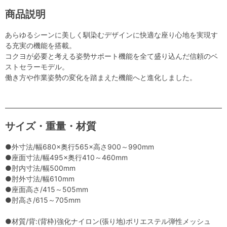
商品説明
あらゆるシーンに美しく馴染むデザインに快適な座り心地を実現す
る充実の機能を搭載。
コクヨが必要と考える姿勢サポート機能を全て盛り込んだ信頼のベ
ストセラーモデル。
働き方や作業姿勢の変化を踏まえた機能へと進化しました。
サイズ・重量・材質
●外寸法/幅680×奥行565×高さ900～990mm
●座面寸法/幅495×奥行410～460mm
●肘内寸法/幅500mm
●肘外寸法/幅610mm
●座面高さ/415～505mm
●肘高さ/615～705mm
●材質/背:(背枠)強化ナイロン(張り地)ポリエステル弾性メッシュ