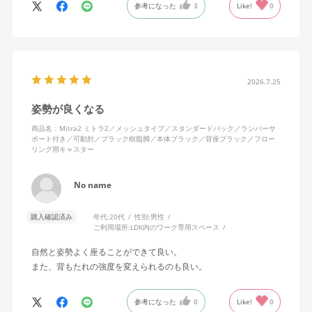
参考になった
3
Like!
0
色になっています。
キャスターはフローリング用を選びました。とにかく動きが滑ら
かです。子どもが座って遊びそうなので、お子様がいる家庭はち
ょっと注意かもしれません。
座り心地も満足ですし、座面も広いので男性にもちょうど良いと
思います。良い商品に巡り会えてとても嬉しいです。
2026.7.25
姿勢が良くなる
商品名：Mitra2 ミトラ2／メッシュタイプ／スタンダードバック／ランバーサ
ポート付き／可動肘／ブラック樹脂脚／本体ブラック／背座ブラック／フロー
リング用キャスター
No name
購入確認済み
年代:
20代
性別:
男性
ご利用場所:
LDK内のワーク専用スペース
自然と姿勢よく座ることができて良い。
また、背もたれの強度を変えられるのも良い。
参考になった
0
Like!
0