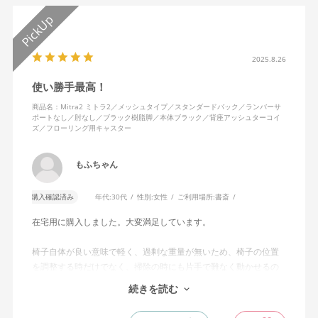
2025.8.26
使い勝手最高！
商品名：Mitra2 ミトラ2／メッシュタイプ／スタンダードバック／ランバーサ
ポートなし／肘なし／ブラック樹脂脚／本体ブラック／背座アッシュターコイ
ズ／フローリング用キャスター
もふちゃん
購入確認済み
年代:
30代
性別:
女性
ご利用場所:
書斎
在宅用に購入しました。大変満足しています。
椅子自体が良い意味で軽く、過剰な重量が無いため、椅子の位置
を調整する時だけでなく、掃除の時にも片手で難なく動かせるの
で、ストレスを感じません。
続きを読む
背中はメッシュ素材でハリがあり、沈み込みすぎないところが気
に入っています。色も画像通りのアッシュブルーで、部屋の差し