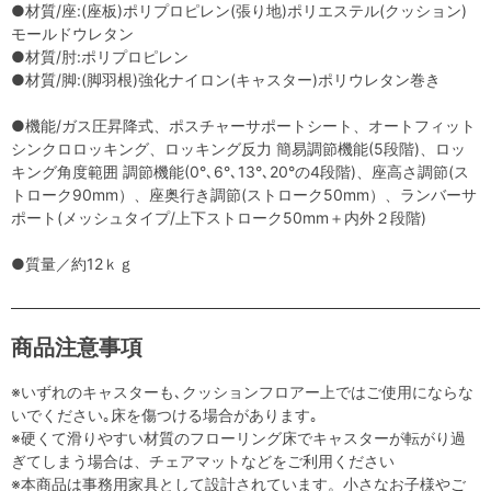
●材質/座:(座板)ポリプロピレン(張り地)ポリエステル(クッション)
モールドウレタン
●材質/肘:ポリプロピレン
●材質/脚:(脚羽根)強化ナイロン(キャスター)ポリウレタン巻き
●機能/ガス圧昇降式、ポスチャーサポートシート、オートフィット
シンクロロッキング、ロッキング反力 簡易調節機能(5段階)、ロッ
キング角度範囲 調節機能(0°､6°､13°､20°の4段階)、座高さ調節(ス
トローク90mm）、座奥行き調節(ストローク50mm）、ランバーサ
ポート(メッシュタイプ/上下ストローク50mm＋内外２段階)
●質量／約12ｋｇ
商品注意事項
※いずれのキャスターも､クッションフロアー上ではご使用にならな
いでください｡床を傷つける場合があります｡
※硬くて滑りやすい材質のフローリング床でキャスターが転がり過
ぎてしまう場合は、チェアマットなどをご利用ください
※本商品は事務用家具として設計されています。小さなお子様やご