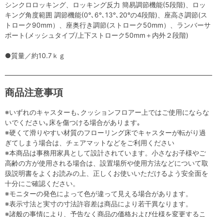
シンクロロッキング、ロッキング反力 簡易調節機能(5段階)、ロッ
キング角度範囲 調節機能(0°､6°､13°､20°の4段階)、座高さ調節(ス
トローク90mm）、座奥行き調節(ストローク50mm）、ランバーサ
ポート(メッシュタイプ/上下ストローク50mm＋内外２段階)
●質量／約10.7ｋｇ
商品注意事項
※いずれのキャスターも､クッションフロアー上ではご使用にならな
いでください｡床を傷つける場合があります｡
※硬くて滑りやすい材質のフローリング床でキャスターが転がり過
ぎてしまう場合は、チェアマットなどをご利用ください
※本商品は事務用家具として設計されています。小さなお子様やご
高齢の方が使用される場合は、設置場所や使用方法などについて取
扱説明書をよくお読みの上、正しくお使いいただけるよう安全面を
十分にご確認ください。
※モニターの発色によって色が違って見える場合があります。
※表示寸法と実寸の寸法許容差は商品により若干異なります。
※諸般の事情により、予告なく商品の価格および仕様を変更するこ