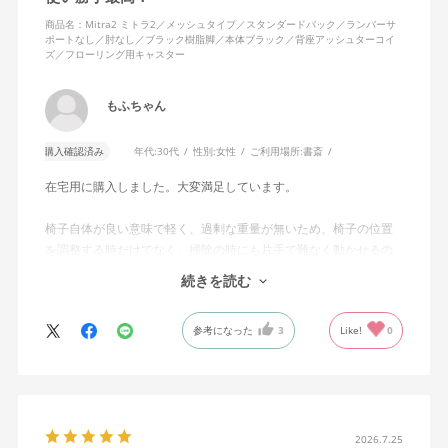
商品名：Mitra2 ミトラ2／メッシュタイプ／スタンダードバック／ランバーサ
ポートなし／肘なし／ブラック樹脂脚／本体ブラック／背座アッシュターコイ
ズ／フローリング用キャスター
もふちゃん
購入確認済み
年代:
30代
性別:
女性
ご利用場所:
書斎
在宅用に購入しました。大変満足しています。
椅子自体が良い意味で軽く、過剰な重量が無いため、椅子の位置
を調整する時だけでなく、掃除の時にも片手で難なく動かせるの
で、ストレスを感じません。
続きを読む
背中はメッシュ素材でハリがあり、沈み込みすぎないところが気
に入っています。色も画像通りのアッシュブルーで、部屋の差し
参考になった
3
Like!
0
色になっています。
キャスターはフローリング用を選びました。とにかく動きが滑ら
かです。子どもが座って遊びそうなので、お子様がいる家庭はち
ょっと注意かもしれません。
座り心地も満足ですし、座面も広いので男性にもちょうど良いと
思います。良い商品に巡り会えてとても嬉しいです。
2026.7.25