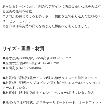
あらゆるシーンに美しく馴染むデザインに快適な座り心地を実現す
る充実の機能を搭載。
コクヨが必要と考える姿勢サポート機能を全て盛り込んだ信頼のベ
ストセラーモデル。
働き方や作業姿勢の変化を踏まえた機能へと進化しました。
サイズ・重量・材質
●外寸法/幅680×奥行565×高さ900～990mm
●座面寸法/幅495×奥行410～460mm
●座面高さ/415～505mm
●材質/背:(背枠)強化ナイロン(張り地)ポリエステル弾性メッシュ
●材質/座:(座板)ポリプロピレン(張り地)ポリエステル(クッション)
モールドウレタン
●材質/脚:(脚羽根)強化ナイロン(キャスター)ポリウレタン巻き
●機能/ガス圧昇降式、ポスチャーサポートシート、オートフィット