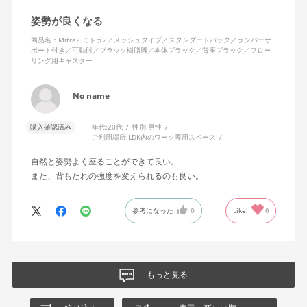
姿勢が良くなる
商品名：Mitra2 ミトラ2／メッシュタイプ／スタンダードバック／ランバーサ
ポート付き／可動肘／ブラック樹脂脚／本体ブラック／背座ブラック／フロー
リング用キャスター
No name
購入確認済み
年代:
20代
性別:
男性
ご利用場所:
LDK内のワーク専用スペース
自然と姿勢よく座ることができて良い。
また、背もたれの強度を変えられるのも良い。
参考になった
0
Like!
0
もっと見る