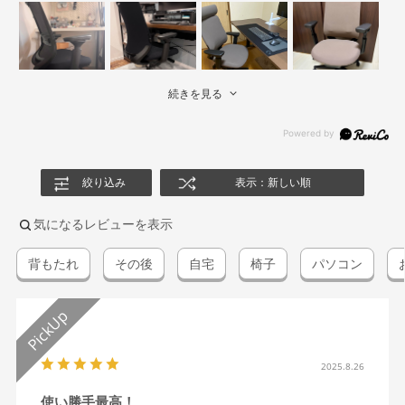
続きを見る
絞り込み
表示：新しい順
気になるレビューを表示
背もたれ
その後
自宅
椅子
パソコン
2025.8.26
使い勝手最高！