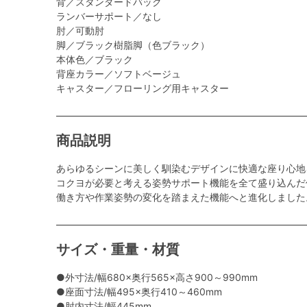
背／スタンダードバック
ランバーサポート／なし
肘／可動肘
脚／ブラック樹脂脚（色ブラック）
本体色／ブラック
背座カラー／ソフトベージュ
キャスター／フローリング用キャスター
商品説明
あらゆるシーンに美しく馴染むデザインに快適な座り心地
コクヨが必要と考える姿勢サポート機能を全て盛り込んだ
働き方や作業姿勢の変化を踏まえた機能へと進化しました
サイズ・重量・材質
●外寸法/幅680×奥行565×高さ900～990mm
●座面寸法/幅495×奥行410～460mm
●肘内寸法/幅445mm