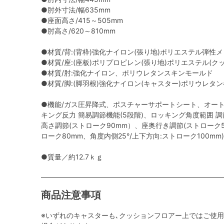
●肘外寸法/幅635mm
●座面高さ/415～505mm
●肘高さ/620～810mm
●材質/背:(背枠)強化ナイロン(張り地)ポリエステル弾性
●材質/座:(座板)ポリプロピレン(張り地)ポリエステル(
●材質/肘:強化ナイロン、ポリウレタンスキンモールド
●材質/脚:(脚羽根)強化ナイロン(キャスター)ポリウレタ
●機能/ガス圧昇降式、ポスチャーサポートシート、オー
キング反力 簡易調節機能(5段階)、ロッキング角度範囲 調節機能
高さ調節(ストローク90mm）、座奥行き調節(ストローク5
ローク80mm、角度内側25°/上下方向:ストローク100mm)
●質量／約12.7ｋｇ
商品注意事項
※いずれのキャスターも､クッションフロアー上ではご使