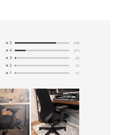
★
5
(79)
★
4
(21)
★
3
(2)
★
2
(1)
★
1
(1)