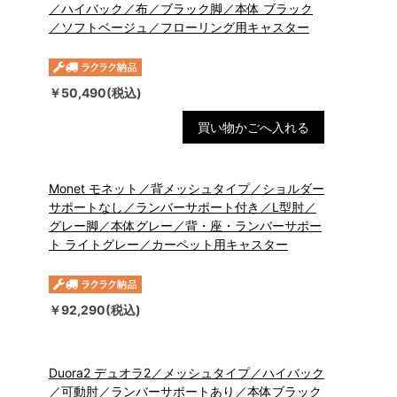
／ハイバック／布／ブラック脚／本体 ブラック
／ソフトベージュ／フローリング用キャスター
￥50,490(税込)
買い物かごへ入れる
Monet モネット／背メッシュタイプ／ショルダー
サポートなし／ランバーサポート付き／L型肘／
グレー脚／本体グレー／背・座・ランバーサポー
ト ライトグレー／カーペット用キャスター
￥92,290(税込)
Duora2 デュオラ2／メッシュタイプ／ハイバック
／可動肘／ランバーサポートあり／本体ブラック