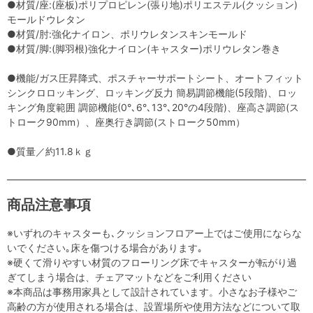
●材質/座:(座板)ポリプロピレン(張り地)ポリエステル(クッション)
モールドウレタン
●材質/肘:強化ナイロン、ポリウレタンスキンモールド
●材質/脚:(脚羽根)強化ナイロン(キャスター)ポリウレタン巻き
●機能/ガス圧昇降式、ポスチャーサポートシート、オートフィット
シンクロロッキング、ロッキング反力 簡易調節機能(5段階)、ロッ
キング角度範囲 調節機能(0°､6°､13°､20°の4段階)、座高さ調節(ス
トローク90mm）、座奥行き調節(ストローク50mm）
●質量／約11.8ｋｇ
商品注意事項
※いずれのキャスターも､クッションフロアー上ではご使用にならな
いでください｡床を傷つける場合があります｡
※硬くて滑りやすい材質のフローリング床でキャスターが転がり過
ぎてしまう場合は、チェアマットなどをご利用ください
※本商品は事務用家具として設計されています。小さなお子様やご
高齢の方が使用される場合は、設置場所や使用方法などについて取