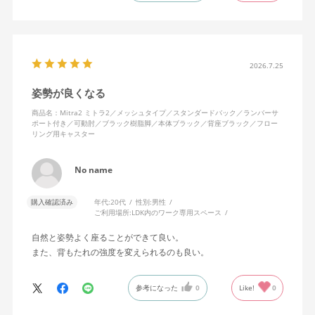
キャスターはフローリング用を選びました。とにかく動きが滑ら
かです。子どもが座って遊びそうなので、お子様がいる家庭はち
ょっと注意かもしれません。
座り心地も満足ですし、座面も広いので男性にもちょうど良いと
思います。良い商品に巡り会えてとても嬉しいです。
2026.7.25
姿勢が良くなる
商品名：Mitra2 ミトラ2／メッシュタイプ／スタンダードバック／ランバーサ
ポート付き／可動肘／ブラック樹脂脚／本体ブラック／背座ブラック／フロー
リング用キャスター
No name
購入確認済み
年代:
20代
性別:
男性
ご利用場所:
LDK内のワーク専用スペース
自然と姿勢よく座ることができて良い。
また、背もたれの強度を変えられるのも良い。
参考になった
0
Like!
0