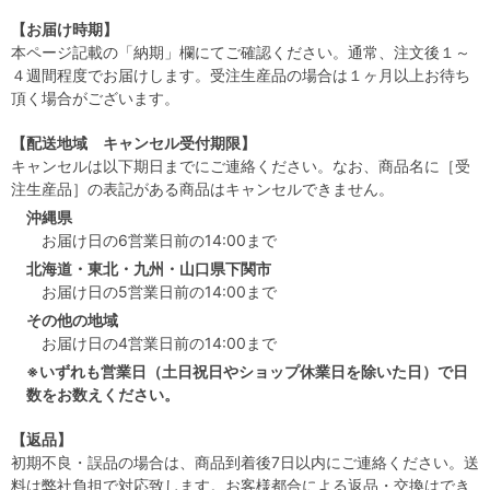
【お届け時期】
本ページ記載の「納期」欄にてご確認ください。通常、注文後１～
４週間程度でお届けします。受注生産品の場合は１ヶ月以上お待ち
頂く場合がございます。
【配送地域 キャンセル受付期限】
キャンセルは以下期日までにご連絡ください。なお、商品名に［受
注生産品］の表記がある商品はキャンセルできません。
沖縄県
お届け日の6営業日前の14:00まで
北海道・東北・九州・山口県下関市
お届け日の5営業日前の14:00まで
その他の地域
お届け日の4営業日前の14:00まで
※いずれも営業日（土日祝日やショップ休業日を除いた日）で日
数をお数えください。
【返品】
初期不良・誤品の場合は、商品到着後7日以内にご連絡ください。送
料は弊社負担で対応致します。お客様都合による返品・交換はでき