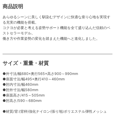
商品説明
あらゆるシーンに美しく馴染むデザインに快適な座り心地を実現す
る充実の機能を搭載。
コクヨが必要と考える姿勢サポート機能を全て盛り込んだ信頼のベ
ストセラーモデル。
働き方や作業姿勢の変化を踏まえた機能へと進化しました。
サイズ・重量・材質
●外寸法/幅680×奥行565×高さ900～990mm
●座面寸法/幅495×奥行410～460mm
●肘内寸法/幅460mm
●肘外寸法/幅580mm
●座面高さ/415～505mm
●肘高さ/590～680mm
●材質/背:(背枠)強化ナイロン(張り地)ポリエステル弾性メッシュ