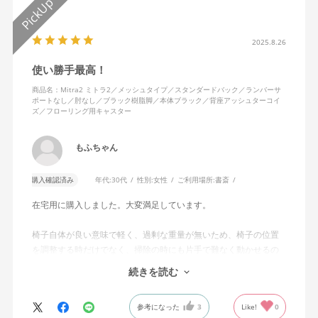
2025.8.26
使い勝手最高！
商品名：Mitra2 ミトラ2／メッシュタイプ／スタンダードバック／ランバーサ
ポートなし／肘なし／ブラック樹脂脚／本体ブラック／背座アッシュターコイ
ズ／フローリング用キャスター
もふちゃん
購入確認済み
年代:
30代
性別:
女性
ご利用場所:
書斎
在宅用に購入しました。大変満足しています。
椅子自体が良い意味で軽く、過剰な重量が無いため、椅子の位置
を調整する時だけでなく、掃除の時にも片手で難なく動かせるの
で、ストレスを感じません。
続きを読む
背中はメッシュ素材でハリがあり、沈み込みすぎないところが気
に入っています。色も画像通りのアッシュブルーで、部屋の差し
参考になった
3
Like!
0
色になっています。