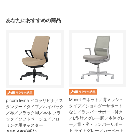
あなたにおすすめの商品
Monet モネット／背メッシュ
picora livina ピコラリビナ／ス
タイプ／ショルダーサポート
タンダードタイプ／ハイバック
なし／ランバーサポート付き
／布／ブラック脚／本体 ブラ
／L型肘／グレー脚／本体グレ
ック／ソフトベージュ／フロー
ー／背・座・ランバーサポー
リング用キャスター
ト ライトグレー／カーペット
￥50,490(税込)