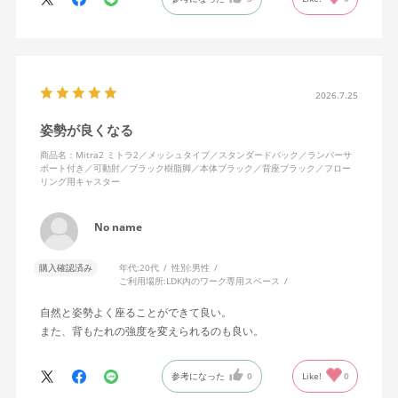
色になっています。
キャスターはフローリング用を選びました。とにかく動きが滑ら
かです。子どもが座って遊びそうなので、お子様がいる家庭はち
ょっと注意かもしれません。
座り心地も満足ですし、座面も広いので男性にもちょうど良いと
思います。良い商品に巡り会えてとても嬉しいです。
2026.7.25
姿勢が良くなる
商品名：Mitra2 ミトラ2／メッシュタイプ／スタンダードバック／ランバーサ
ポート付き／可動肘／ブラック樹脂脚／本体ブラック／背座ブラック／フロー
リング用キャスター
No name
購入確認済み
年代:
20代
性別:
男性
ご利用場所:
LDK内のワーク専用スペース
自然と姿勢よく座ることができて良い。
また、背もたれの強度を変えられるのも良い。
参考になった
0
Like!
0