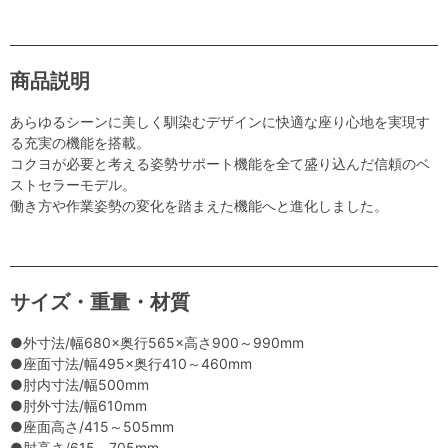
商品説明
あらゆるシーンに美しく馴染むデザインに快適な座り心地を実現す
る充実の機能を搭載。
コクヨが必要と考える姿勢サポート機能を全て盛り込んだ信頼のベ
ストセラーモデル。
働き方や作業姿勢の変化を踏まえた機能へと進化しました。
サイズ・重量・材質
●外寸法/幅680×奥行565×高さ900～990mm
●座面寸法/幅495×奥行410～460mm
●肘内寸法/幅500mm
●肘外寸法/幅610mm
●座面高さ/415～505mm
●肘高さ/615～705mm