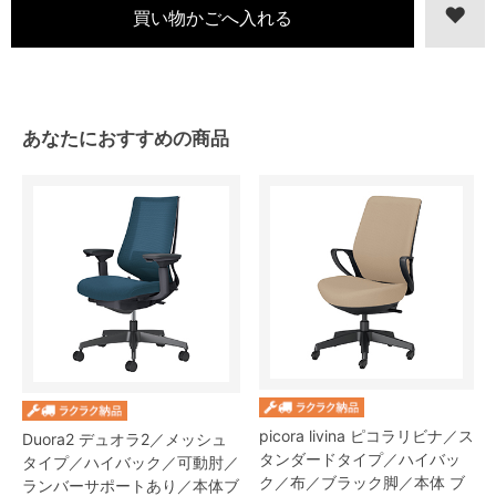
あなたにおすすめの商品
picora livina ピコラリビナ／ス
Duora2 デュオラ2／メッシュ
タンダードタイプ／ハイバッ
タイプ／ハイバック／可動肘／
ク／布／ブラック脚／本体 ブ
ランバーサポートあり／本体ブ