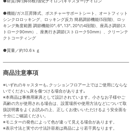
●材質/脚:(脚羽根)強化ナイロン(キャスター)ナイロン
●機能/ガス圧昇降式、ポスチャーサポートシート、オートフィット
シンクロロッキング、ロッキング反力 簡易調節機能(5段階)、ロッ
キング角度範囲 調節機能(0°､6°､13°､20°の4段階)、座高さ調節(ス
トローク90mm）、座奥行き調節(ストローク50mm）、クリーンテ
クトコーティング
●質量／約10.6ｋｇ
商品注意事項
※いずれのキャスターも､クッションフロアー上ではご使用にならな
いでください｡床を傷つける場合があります｡
※本商品は事務用家具として設計されています。小さなお子様やご
高齢の方が使用される場合は、設置場所や使用方法などについて取
扱説明書をよくお読みの上、正しくお使いいただけるよう安全面を
十分にご確認ください。
※モニターの発色によって色が違って見える場合があります。
※表示寸法と実寸の寸法許容差は商品により若干異なります。