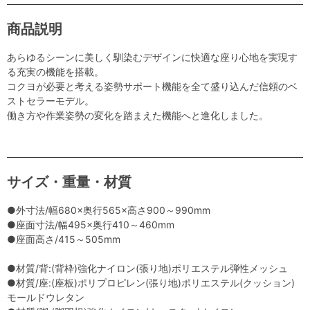
商品説明
あらゆるシーンに美しく馴染むデザインに快適な座り心地を実現す
る充実の機能を搭載。
コクヨが必要と考える姿勢サポート機能を全て盛り込んだ信頼のベ
ストセラーモデル。
働き方や作業姿勢の変化を踏まえた機能へと進化しました。
サイズ・重量・材質
●外寸法/幅680×奥行565×高さ900～990mm
●座面寸法/幅495×奥行410～460mm
●座面高さ/415～505mm
●材質/背:(背枠)強化ナイロン(張り地)ポリエステル弾性メッシュ
●材質/座:(座板)ポリプロピレン(張り地)ポリエステル(クッション)
モールドウレタン