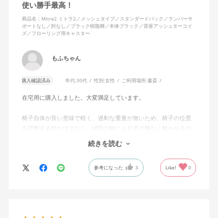
使い勝手最高！
商品名：Mitra2 ミトラ2／メッシュタイプ／スタンダードバック／ランバーサ
ポートなし／肘なし／ブラック樹脂脚／本体ブラック／背座アッシュターコイ
ズ／フローリング用キャスター
もふちゃん
購入確認済み
年代:
30代
性別:
女性
ご利用場所:
書斎
在宅用に購入しました。大変満足しています。
椅子自体が良い意味で軽く、過剰な重量が無いため、椅子の位置
を調整する時だけでなく、掃除の時にも片手で難なく動かせるの
で、ストレスを感じません。
続きを読む
背中はメッシュ素材でハリがあり、沈み込みすぎないところが気
に入っています。色も画像通りのアッシュブルーで、部屋の差し
参考になった
3
Like!
0
色になっています。
キャスターはフローリング用を選びました。とにかく動きが滑ら
かです。子どもが座って遊びそうなので、お子様がいる家庭はち
ょっと注意かもしれません。
座り心地も満足ですし、座面も広いので男性にもちょうど良いと