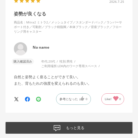
思います。良い商品に巡り会えてとても嬉しいです。
2026.7.25
姿勢が良くなる
商品名：Mitra2 ミトラ2／メッシュタイプ／スタンダードバック／ランバーサ
ポート付き／可動肘／ブラック樹脂脚／本体ブラック／背座ブラック／フロー
リング用キャスター
No name
購入確認済み
年代:
20代
性別:
男性
ご利用場所:
LDK内のワーク専用スペース
自然と姿勢よく座ることができて良い。
また、背もたれの強度を変えられるのも良い。
参考になった
0
Like!
0
もっと見る