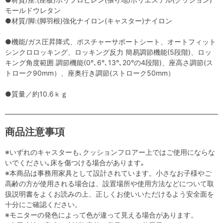
モールドウレタン
●材質/脚:(脚羽根)強化ナイロン(キャスター)ナイロン
●機能/ガス圧昇降式、ポスチャーサポートシート、オートフィット
シンクロロッキング、ロッキング反力 簡易調節機能(5段階)、ロッ
キング角度範囲 調節機能(0°､6°､13°､20°の4段階)、座高さ調節(ス
トローク90mm）、座奥行き調節(ストローク50mm）
●質量／約10.6ｋｇ
商品注意事項
※いずれのキャスターも､クッションフロアー上ではご使用にならな
いでください｡床を傷つける場合があります｡
※本商品は事務用家具として設計されています。小さなお子様やご
高齢の方が使用される場合は、設置場所や使用方法などについて取
扱説明書をよくお読みの上、正しくお使いいただけるよう安全面を
十分にご確認ください。
※モニターの発色によって色が違って見える場合があります。