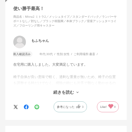
使い勝手最高！
商品名：Mitra2 ミトラ2／メッシュタイプ／スタンダードバック／ランバーサ
ポートなし／肘なし／ブラック樹脂脚／本体ブラック／背座アッシュターコイ
ズ／フローリング用キャスター
もふちゃん
購入確認済み
年代:
30代
性別:
女性
ご利用場所:
書斎
在宅用に購入しました。大変満足しています。
椅子自体が良い意味で軽く、過剰な重量が無いため、椅子の位置
を調整する時だけでなく、掃除の時にも片手で難なく動かせるの
で、ストレスを感じません。
続きを読む
背中はメッシュ素材でハリがあり、沈み込みすぎないところが気
に入っています。色も画像通りのアッシュブルーで、部屋の差し
参考になった
3
Like!
0
色になっています。
キャスターはフローリング用を選びました。とにかく動きが滑ら
かです。子どもが座って遊びそうなので、お子様がいる家庭はち
ょっと注意かもしれません。