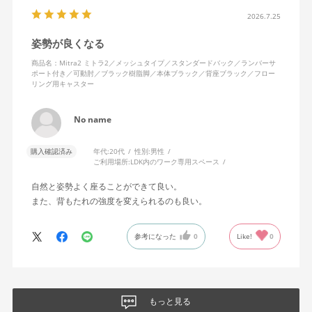
座り心地も満足ですし、座面も広いので男性にもちょうど良いと
思います。良い商品に巡り会えてとても嬉しいです。
2026.7.25
姿勢が良くなる
商品名：Mitra2 ミトラ2／メッシュタイプ／スタンダードバック／ランバーサ
ポート付き／可動肘／ブラック樹脂脚／本体ブラック／背座ブラック／フロー
リング用キャスター
No name
購入確認済み
年代:
20代
性別:
男性
ご利用場所:
LDK内のワーク専用スペース
自然と姿勢よく座ることができて良い。
また、背もたれの強度を変えられるのも良い。
参考になった
0
Like!
0
もっと見る