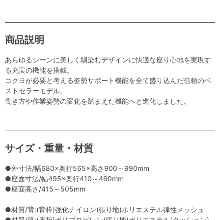
商品説明
あらゆるシーンに美しく馴染むデザインに快適な座り心地を実現す
る充実の機能を搭載。
コクヨが必要と考える姿勢サポート機能を全て盛り込んだ信頼のベ
ストセラーモデル。
働き方や作業姿勢の変化を踏まえた機能へと進化しました。
サイズ・重量・材質
●外寸法/幅680×奥行565×高さ900～990mm
●座面寸法/幅495×奥行410～460mm
●座面高さ/415～505mm
●材質/背:(背枠)強化ナイロン(張り地)ポリエステル弾性メッシュ
●材質/座:(座板)ポリプロピレン(張り地)ポリエステル(クッション)