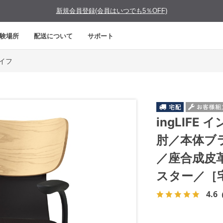
新規会員登録(会員はいつでも5％OFF)
験場所
配送について
サポート
ライフ
ingLIF
肘／本体ブ
／座合成皮
スター／［
4.6
（