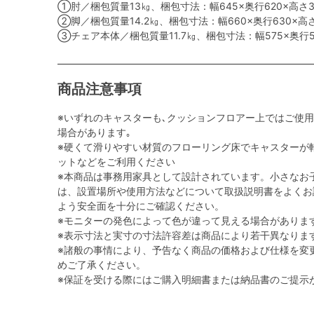
①肘／梱包質量13㎏、梱包寸法：幅645×奥行620×高さ3
②脚／梱包質量14.2㎏、梱包寸法：幅660×奥行630×高さ
③チェア本体／梱包質量11.7㎏、梱包寸法：幅575×奥行5
商品注意事項
※いずれのキャスターも､クッションフロアー上ではご使
場合があります｡
※硬くて滑りやすい材質のフローリング床でキャスターが
ットなどをご利用ください
※本商品は事務用家具として設計されています。小さなお
は、設置場所や使用方法などについて取扱説明書をよくお
よう安全面を十分にご確認ください。
※モニターの発色によって色が違って見える場合がありま
※表示寸法と実寸の寸法許容差は商品により若干異なりま
※諸般の事情により、予告なく商品の価格および仕様を変
めご了承ください。
※保証を受ける際にはご購入明細書または納品書のご提示