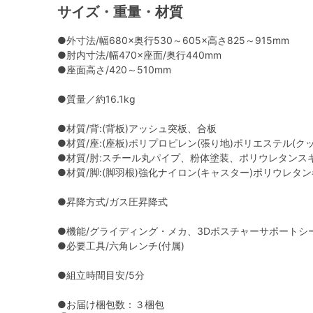
サイズ・重量・材質
●外寸法/幅680×奥行530～605×高さ825～915mm
●肘内寸法/幅470×座面/奥行440mm
●座面高さ/420～510mm
●質量／約16.1kg
●材質/背:(背板)アッシュ突板、合板
●材質/座:(座板)ポリプロピレン(張り地)ポリエステル(
●材質/肘:スチール丸パイプ、粉体塗装、ポリウレタンス
●材質/脚:(脚羽根)強化ナイロン(キャスター)ポリウレタ
●昇降方式/ガス圧昇降式
●機能/グライディング・メカ、3Dポスチャーサポート
●必要工具/六角レンチ(付属)
●組立時間目安/5分
●お届け梱包数：３梱包