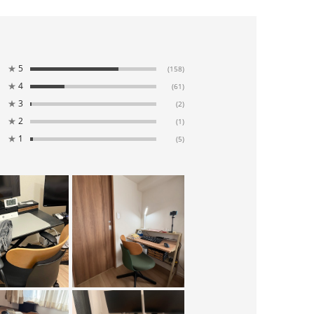
★
5
(158)
★
4
(61)
★
3
(2)
★
2
(1)
★
1
(5)