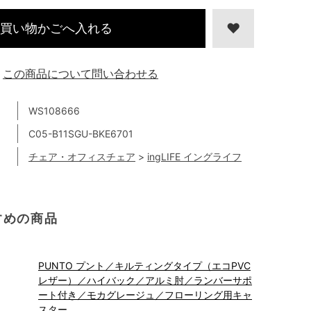
買い物かごへ入れる
この商品について問い合わせる
WS108666
C05-B11SGU-BKE6701
チェア・オフィスチェア
>
ingLIFE イングライフ
すめの商品
PUNTO プント／キルティングタイプ（エコPVC
レザー）／ハイバック／アルミ肘／ランバーサポ
ート付き／モカグレージュ／フローリング用キャ
スター