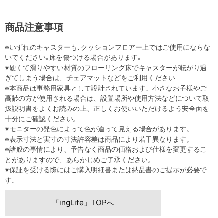
商品注意事項
※いずれのキャスターも､クッションフロアー上ではご使用にならな
いでください｡床を傷つける場合があります｡
※硬くて滑りやすい材質のフローリング床でキャスターが転がり過
ぎてしまう場合は、チェアマットなどをご利用ください
※本商品は事務用家具として設計されています。小さなお子様やご
高齢の方が使用される場合は、設置場所や使用方法などについて取
扱説明書をよくお読みの上、正しくお使いいただけるよう安全面を
十分にご確認ください。
※モニターの発色によって色が違って見える場合があります。
※表示寸法と実寸の寸法許容差は商品により若干異なります。
※諸般の事情により、予告なく商品の価格および仕様を変更するこ
とがありますので、あらかじめご了承ください。
※保証を受ける際にはご購入明細書または納品書のご提示が必要で
す。
「ingLife」TOPへ