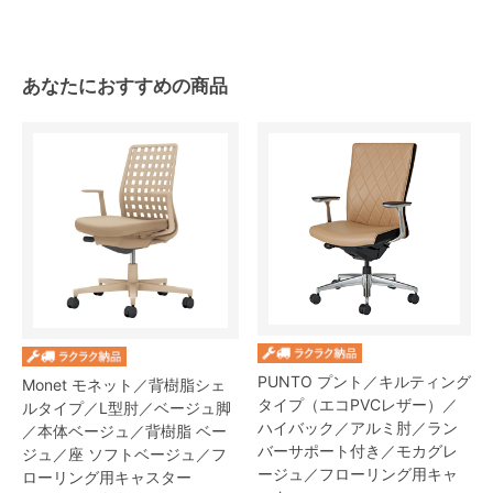
あなたにおすすめの商品
PUNTO プント／キルティング
Monet モネット／背樹脂シェ
タイプ（エコPVCレザー）／
ルタイプ／L型肘／ベージュ脚
ハイバック／アルミ肘／ラン
／本体ベージュ／背樹脂 ベー
バーサポート付き／モカグレ
ジュ／座 ソフトベージュ／フ
ージュ／フローリング用キャ
ローリング用キャスター