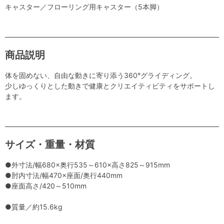
キャスター／フローリング用キャスター（5本脚）
商品説明
体を固めない、自由な動きに寄り添う360°グライディング。
少しゆっくりとした動きで健康とクリエイティビティをサポートし
ます。
サイズ・重量・材質
●外寸法/幅680×奥行535～610×高さ825～915mm
●肘内寸法/幅470×座面/奥行440mm
●座面高さ/420～510mm
●質量／約15.6kg