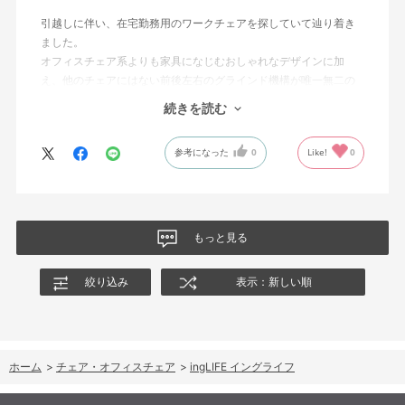
ろ、作業員のかたがとてもていねいでテキパキと組み立てくださ
引越しに伴い、在宅勤務用のワークチェアを探していて辿り着き
り、「いよいよ使える！」というワクワクもありました。
ました。
オフィスチェア系よりも家具になじむおしゃれなデザインに加
自分が思ってた以上に生活空間になじみ、見た目も機能もとって
え、他のチェアにはない前後左右のグラインド機構が唯一無二の
も満足。長く大切に使いたいと思います。
価値を持っており、我が家自慢のインテリアです。
続きを読む
◯ingシリーズを実際に座ってみた感覚として、無印ingはグライン
参考になった
0
Like!
0
ド感が強い＋オフィスチェア感が強く、ingCloudはふんわりしす
ぎ（これはこれで魅力なのですが）ており、ingLIFEはちょうど中
間でした。ついつい座っている時間が長くなってしまいがちな在
宅勤務において、座って気持ち良すぎない、ときどき立ちあがろ
うという気になるバランスが良いと感じています
もっと見る
◯背もたれ部分を木材にするのは硬さの面で迷いましたが、ショ
ールームのKOKUYO社員さんからも「もたれかかるイスではない
絞り込み
表示：新しい順
のでそこまで心配しなくても大丈夫」とのコメント通り、実際使
用しているなかではあまり長時間もたれかからないので悪影響は
感じていません
ホーム
>
チェア・オフィスチェア
>
ingLIFE イングライフ