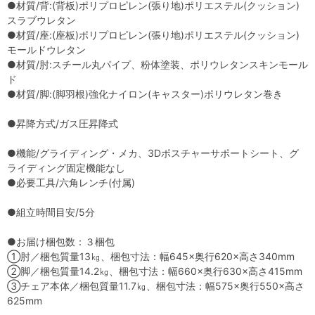
●材質/背:(背板)ポリプロピレン(張り地)ポリエステル(クッション)
スラブウレタン
●材質/座:(座板)ポリプロピレン(張り地)ポリエステル(クッション)
モールドウレタン
●材質/肘:スチール丸パイプ、粉体塗装、ポリウレタンスキンモール
ド
●材質/脚:(脚羽根)強化ナイロン(キャスター)ポリウレタン巻き
●昇降方式/ガス圧昇降式
●機能/グライディング・メカ、3Dポスチャーサポートシート、グ
ライディング固定機能なし
●必要工具/六角レンチ(付属)
●組立時間目安/5分
●お届け梱包数：３梱包
①肘／梱包質量13㎏、梱包寸法：幅645×奥行620×高さ340mm
②脚／梱包質量14.2㎏、梱包寸法：幅660×奥行630×高さ415mm
③チェア本体／梱包質量11.7㎏、梱包寸法：幅575×奥行550×高さ
625mm