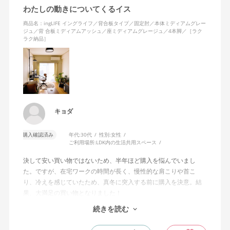
わたしの動きについてくるイス
商品名：ingLIFE イングライフ／背合板タイプ／固定肘／本体ミディアムグレー
ジュ／背 合板ミディアムアッシュ／座ミディアムグレージュ／4本脚／［ラク
ラク納品］
キョダ
購入確認済み
年代:
30代
性別:
女性
ご利用場所:
LDK内の生活共用スペース
決して安い買い物ではないため、半年ほど購入を悩んでいまし
た。ですが、在宅ワークの時間が長く、慢性的な肩こりや首こ
り、冷えを感じていたため、真冬に突入する前に購入を決意。結
果、大満足の買い物となりました！
続きを読む
わたしはモニター2台を使って作業をしていますが、前のめりの姿
勢で作業に集中をしたいときも、少し引いて2台のモニター全体を