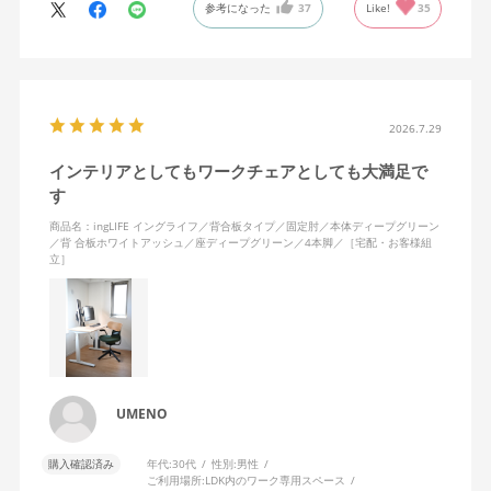
参考になった
37
Like!
35
俯瞰したいときも、自分の動きに座面が前後してついてきてくれ
るので、常に解放感と安定感があります。
疲れたときは背もたれに体重をあずけ、ノビができることもうれ
しいです。わたしは身長が高くないため、ノビをしたときにちょ
うど背面の角が肩甲骨の下にあたるのが気持ちいい……！
2026.7.29
インテリアとしてもワークチェアとしても大満足で
座面はゆらゆら左右にも揺れて、スキマなく続きがちなオンライ
す
ンミーティングの時間も、からだを動かすことでリラックスでき
ます。使ってみて気づいたことですが、固定肘の裏面、にぎった
商品名：ingLIFE イングライフ／背合板タイプ／固定肘／本体ディープグリーン
ときに指があたる部分が、ほどよくプニプニと柔らかく安心感が
／背 合板ホワイトアッシュ／座ディープグリーン／4本脚／［宅配・お客様組
立］
ありますね。
無意識にムダな力が入った状態でPC作業をする毎日でしたが、か
らだに余計な力をかけず、集中して座り続けられるようになりま
した。
リビングにワークスペースがあるため、インテリアになじむよ
UMENO
う、背もたれは合板ミディアムアッシュ、4本脚を選択しました
が、より解放感をもって座りたいかたは、キャスター付きを選ん
購入確認済み
年代:
30代
性別:
男性
だほうがいいと思います。ラクラク納品で配送をお願いしたとこ
ご利用場所:
LDK内のワーク専用スペース