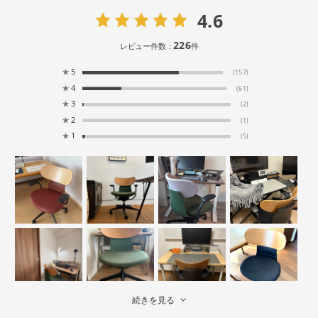
4.6
226
レビュー件数：
件
★
5
(157)
★
4
(61)
★
3
(2)
★
2
(1)
★
1
(5)
続きを見る