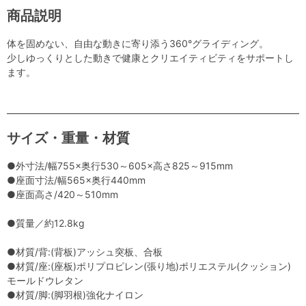
商品説明
体を固めない、自由な動きに寄り添う360°グライディング。
少しゆっくりとした動きで健康とクリエイティビティをサポートし
ます。
サイズ・重量・材質
●外寸法/幅755×奥行530～605×高さ825～915mm
●座面寸法/幅565×奥行440mm
●座面高さ/420～510mm
●質量／約12.8kg
●材質/背:(背板)アッシュ突板、合板
●材質/座:(座板)ポリプロピレン(張り地)ポリエステル(クッション)
モールドウレタン
●材質/脚:(脚羽根)強化ナイロン