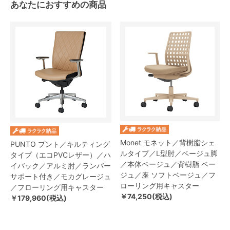
あなたにおすすめの商品
Monet モネット／背樹脂シェ
PUNTO プント／キルティング
ルタイプ／L型肘／ベージュ脚
タイプ（エコPVCレザー）／ハ
／本体ベージュ／背樹脂 ベー
イバック／アルミ肘／ランバー
ジュ／座 ソフトベージュ／フ
サポート付き／モカグレージュ
ローリング用キャスター
／フローリング用キャスター
￥74,250(税込)
￥179,960(税込)