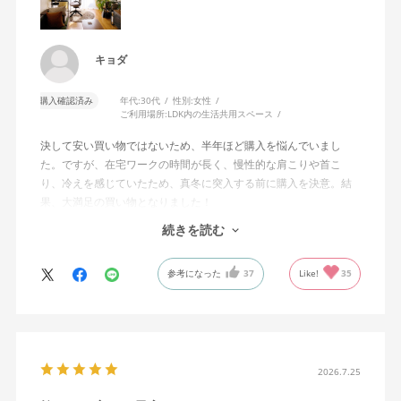
キョダ
購入確認済み
年代:
30代
性別:
女性
ご利用場所:
LDK内の生活共用スペース
決して安い買い物ではないため、半年ほど購入を悩んでいまし
た。ですが、在宅ワークの時間が長く、慢性的な肩こりや首こ
り、冷えを感じていたため、真冬に突入する前に購入を決意。結
果、大満足の買い物となりました！
続きを読む
わたしはモニター2台を使って作業をしていますが、前のめりの姿
勢で作業に集中をしたいときも、少し引いて2台のモニター全体を
参考になった
37
Like!
35
俯瞰したいときも、自分の動きに座面が前後してついてきてくれ
るので、常に解放感と安定感があります。
疲れたときは背もたれに体重をあずけ、ノビができることもうれ
しいです。わたしは身長が高くないため、ノビをしたときにちょ
うど背面の角が肩甲骨の下にあたるのが気持ちいい……！
2026.7.25