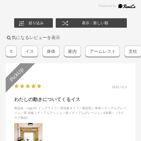
絞り込み
表示：新しい順
気になるレビューを表示
It
イス
身体
家内
アームレスト
支柱
2022.12.3
わたしの動きについてくるイス
商品名：ingLIFE イングライフ／背合板タイプ／固定肘／本体ミディアムグレー
ジュ／背 合板ミディアムアッシュ／座ミディアムグレージュ／4本脚／［ラク
ラク納品］