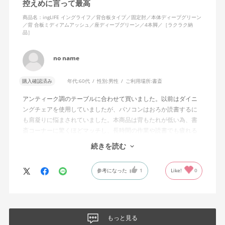
控えめに言って最高
座面はゆらゆら左右にも揺れて、スキマなく続きがちなオンライ
ンミーティングの時間も、からだを動かすことでリラックスでき
商品名：ingLIFE イングライフ／背合板タイプ／固定肘／本体ディープグリーン
／背 合板ミディアムアッシュ／座ディープグリーン／4本脚／［ラクラク納
ます。使ってみて気づいたことですが、固定肘の裏面、にぎった
品］
ときに指があたる部分が、ほどよくプニプニと柔らかく安心感が
ありますね。
no name
無意識にムダな力が入った状態でPC作業をする毎日でしたが、か
らだに余計な力をかけず、集中して座り続けられるようになりま
購入確認済み
年代:
60代
性別:
男性
ご利用場所:
書斎
した。
アンティーク調のテーブルに合わせて買いました。以前はダイニ
ングチェアを使用していましたが、パソコンはおろか読書するに
リビングにワークスペースがあるため、インテリアになじむよ
も肩凝りに悩まされていました。本商品は背もたれが低い為、書
う、背もたれは合板ミディアムアッシュ、4本脚を選択しました
斎コーナーに驚くほどマッチし、長時間の作業や読書でも疲れる
が、より解放感をもって座りたいかたは、キャスター付きを選ん
事がありません。木の背もたれも痛くなる事はなく、深く背中を
だほうがいいと思います。ラクラク納品で配送をお願いしたとこ
続きを読む
あずければうたた寝も出来ます。
ろ、作業員のかたがとてもていねいでテキパキと組み立てくださ
パソコン作業をする時は自然と背筋が伸びて肩凝りなどはしませ
り、「いよいよ使える！」というワクワクもありました。
参考になった
1
Like!
0
ん。
良い商品をありがとうございました。なお、組み立てサービスを
自分が思ってた以上に生活空間になじみ、見た目も機能もとって
利用しましたが、このサービスは利用した方が良さそうです。1人
も満足。長く大切に使いたいと思います。
でするのは少し大変そうな感じをうけました。
もっと見る