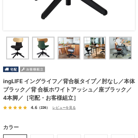
ingLIFE イングライフ／背合板タイプ／肘なし／本体
ブラック／背 合板ホワイトアッシュ／座ブラック／
4本脚／［宅配・お客様組立］
4.6
（226）
レビューを見る
カラー