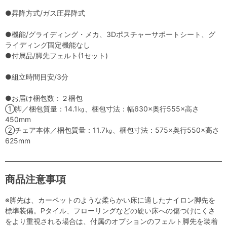
●昇降方式/ガス圧昇降式
●機能/グライディング・メカ、3Dポスチャーサポートシート、グ
ライディング固定機能なし
●付属品/脚先フェルト(1セット)
●組立時間目安/3分
●お届け梱包数：２梱包
①脚／梱包質量：14.1㎏、梱包寸法：幅630×奥行555×高さ
450mm
②チェア本体／梱包質量：11.7㎏、梱包寸法：575×奥行550×高さ
625mm
商品注意事項
※脚先は、カーペットのような柔らかい床に適したナイロン脚先を
標準装備。Pタイル、フローリングなどの硬い床への傷つけにくさ
をより重視される場合は、付属のオプションのフェルト脚先を装着