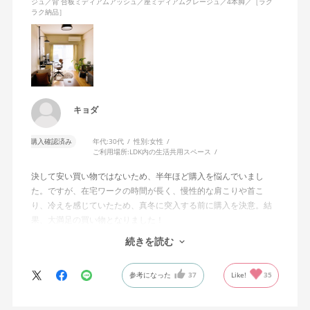
ジュ／背 合板ミディアムアッシュ／座ミディアムグレージュ／4本脚／［ラク
ラク納品］
キョダ
購入確認済み
年代:
30代
性別:
女性
ご利用場所:
LDK内の生活共用スペース
決して安い買い物ではないため、半年ほど購入を悩んでいまし
た。ですが、在宅ワークの時間が長く、慢性的な肩こりや首こ
り、冷えを感じていたため、真冬に突入する前に購入を決意。結
果、大満足の買い物となりました！
続きを読む
わたしはモニター2台を使って作業をしていますが、前のめりの姿
勢で作業に集中をしたいときも、少し引いて2台のモニター全体を
参考になった
37
Like!
35
俯瞰したいときも、自分の動きに座面が前後してついてきてくれ
るので、常に解放感と安定感があります。