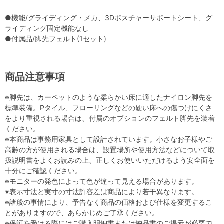
●機能/グライディング・メカ、3Dポスチャーサポートシート、グ
ライディング固定機能なし
●付属品/脚先フェルト(1セット)
商品注意事項
※脚先は、カーペットのような柔らかい床に適したナイロン脚先を
標準装備。Pタイル、フローリングなどの硬い床への傷つけにくさ
をより重視される場合は、付属のオプションのフェルト脚先を装着
ください。
※本商品は事務用家具として設計されています。小さなお子様やご
高齢の方が使用される場合は、設置場所や使用方法などについて取
扱説明書をよくお読みの上、正しくお使いいただけるよう安全面を
十分にご確認ください。
※モニターの発色によって色が違って見える場合があります。
※表示寸法と実寸の寸法許容差は商品により若干異なります。
※諸般の事情により、予告なく商品の価格および仕様を変更するこ
とがありますので、あらかじめご了承ください。
※保証を受ける際にはご購入明細書または納品書のご提示が必要で