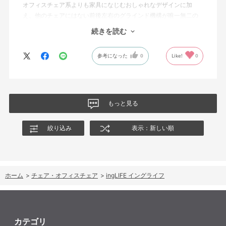
オフィスチェア系よりも家具になじむおしゃれなデザインに加
自分が思ってた以上に生活空間になじみ、見た目も機能もとって
え、他のチェアにはない前後左右のグラインド機構が唯一無二の
も満足。長く大切に使いたいと思います。
価値を持っており、我が家自慢のインテリアです。
続きを読む
◯ingシリーズを実際に座ってみた感覚として、無印ingはグライン
参考になった
0
Like!
0
ド感が強い＋オフィスチェア感が強く、ingCloudはふんわりしす
ぎ（これはこれで魅力なのですが）ており、ingLIFEはちょうど中
間でした。ついつい座っている時間が長くなってしまいがちな在
宅勤務において、座って気持ち良すぎない、ときどき立ちあがろ
うという気になるバランスが良いと感じています
もっと見る
◯背もたれ部分を木材にするのは硬さの面で迷いましたが、ショ
ールームのKOKUYO社員さんからも「もたれかかるイスではない
絞り込み
表示：新しい順
のでそこまで心配しなくても大丈夫」とのコメント通り、実際使
用しているなかではあまり長時間もたれかからないので悪影響は
感じていません
ホーム
>
チェア・オフィスチェア
>
ingLIFE イングライフ
カテゴリ