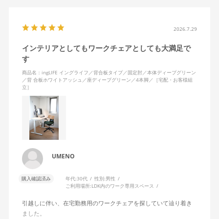
疲れたときは背もたれに体重をあずけ、ノビができることもうれ
しいです。わたしは身長が高くないため、ノビをしたときにちょ
うど背面の角が肩甲骨の下にあたるのが気持ちいい……！
2026.7.29
インテリアとしてもワークチェアとしても大満足で
座面はゆらゆら左右にも揺れて、スキマなく続きがちなオンライ
す
ンミーティングの時間も、からだを動かすことでリラックスでき
ます。使ってみて気づいたことですが、固定肘の裏面、にぎった
商品名：ingLIFE イングライフ／背合板タイプ／固定肘／本体ディープグリーン
ときに指があたる部分が、ほどよくプニプニと柔らかく安心感が
／背 合板ホワイトアッシュ／座ディープグリーン／4本脚／［宅配・お客様組
立］
ありますね。
無意識にムダな力が入った状態でPC作業をする毎日でしたが、か
らだに余計な力をかけず、集中して座り続けられるようになりま
した。
リビングにワークスペースがあるため、インテリアになじむよ
UMENO
う、背もたれは合板ミディアムアッシュ、4本脚を選択しました
が、より解放感をもって座りたいかたは、キャスター付きを選ん
購入確認済み
年代:
30代
性別:
男性
だほうがいいと思います。ラクラク納品で配送をお願いしたとこ
ご利用場所:
LDK内のワーク専用スペース
ろ、作業員のかたがとてもていねいでテキパキと組み立てくださ
引越しに伴い、在宅勤務用のワークチェアを探していて辿り着き
り、「いよいよ使える！」というワクワクもありました。
ました。