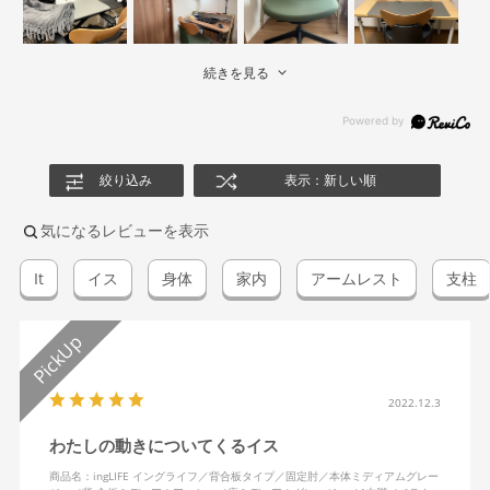
続きを見る
絞り込み
表示：新しい順
気になるレビューを表示
It
イス
身体
家内
アームレスト
支柱
2022.12.3
わたしの動きについてくるイス
商品名：ingLIFE イングライフ／背合板タイプ／固定肘／本体ミディアムグレー