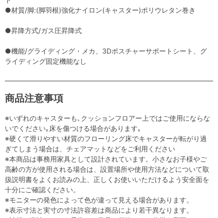
●材質/脚:(脚羽根)強化ナイロン(キャスター)ポリウレタン巻き
●昇降方式/ガス圧昇降式
●機能/グライディング・メカ、3Dポスチャーサポートシート、グ
ライディング固定機能なし
商品注意事項
※いずれのキャスターも､クッションフロアー上ではご使用にならな
いでください｡床を傷つける場合があります｡
※硬くて滑りやすい材質のフローリング床でキャスターが転がり過
ぎてしまう場合は、チェアマットなどをご利用ください
※本商品は事務用家具として設計されています。小さなお子様やご
高齢の方が使用される場合は、設置場所や使用方法などについて取
扱説明書をよくお読みの上、正しくお使いいただけるよう安全面を
十分にご確認ください。
※モニターの発色によって色が違って見える場合があります。
※表示寸法と実寸の寸法許容差は商品により若干異なります。