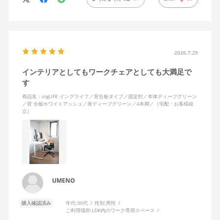
俯瞰したいときも、自分の動きに座面が前後してついてきてくれ
るので、常に解放感と安定感があります。
疲れたときは背もたれに体重をあずけ、ノビができることもうれ
しいです。わたしは身長が高くないため、ノビをしたときにちょ
うど背面の角が肩甲骨の下にあたるのが気持ちいい……！
2026.7.29
インテリアとしてもワークチェアとしても大満足で
座面はゆらゆら左右にも揺れて、スキマなく続きがちなオンライ
す
ンミーティングの時間も、からだを動かすことでリラックスでき
ます。使ってみて気づいたことですが、固定肘の裏面、にぎった
商品名：ingLIFE イングライフ／背合板タイプ／固定肘／本体ディープグリーン
ときに指があたる部分が、ほどよくプニプニと柔らかく安心感が
／背 合板ホワイトアッシュ／座ディープグリーン／4本脚／［宅配・お客様組
立］
ありますね。
無意識にムダな力が入った状態でPC作業をする毎日でしたが、か
らだに余計な力をかけず、集中して座り続けられるようになりま
した。
リビングにワークスペースがあるため、インテリアになじむよ
UMENO
う、背もたれは合板ミディアムアッシュ、4本脚を選択しました
が、より解放感をもって座りたいかたは、キャスター付きを選ん
購入確認済み
年代:
30代
性別:
男性
だほうがいいと思います。ラクラク納品で配送をお願いしたとこ
ご利用場所:
LDK内のワーク専用スペース
ろ、作業員のかたがとてもていねいでテキパキと組み立てくださ