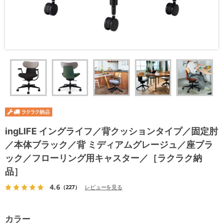
ingLIFE イングライフ／背クッションタイプ／固定肘
／本体ブラック／背 ミディアムグレージュ／座ブラ
ック／フローリング用キャスター／［ラクラク納
品］
4.6
（227）
レビューを見る
カラー