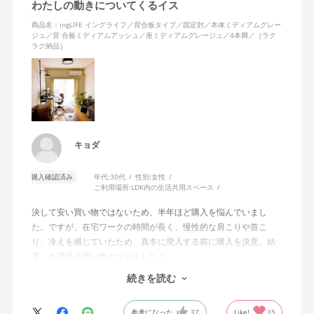
わたしの動きについてくるイス
商品名：ingLIFE イングライフ／背合板タイプ／固定肘／本体ミディアムグレー
ジュ／背 合板ミディアムアッシュ／座ミディアムグレージュ／4本脚／［ラク
ラク納品］
キョダ
購入確認済み
年代:
30代
性別:
女性
ご利用場所:
LDK内の生活共用スペース
決して安い買い物ではないため、半年ほど購入を悩んでいまし
た。ですが、在宅ワークの時間が長く、慢性的な肩こりや首こ
り、冷えを感じていたため、真冬に突入する前に購入を決意。結
果、大満足の買い物となりました！
続きを読む
わたしはモニター2台を使って作業をしていますが、前のめりの姿
勢で作業に集中をしたいときも、少し引いて2台のモニター全体を
参考になった
37
Like!
35