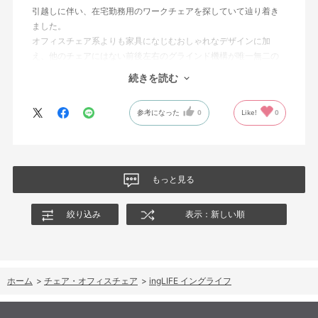
引越しに伴い、在宅勤務用のワークチェアを探していて辿り着き
り、「いよいよ使える！」というワクワクもありました。
ました。
オフィスチェア系よりも家具になじむおしゃれなデザインに加
自分が思ってた以上に生活空間になじみ、見た目も機能もとって
え、他のチェアにはない前後左右のグラインド機構が唯一無二の
も満足。長く大切に使いたいと思います。
価値を持っており、我が家自慢のインテリアです。
続きを読む
◯ingシリーズを実際に座ってみた感覚として、無印ingはグライン
参考になった
0
Like!
0
ド感が強い＋オフィスチェア感が強く、ingCloudはふんわりしす
ぎ（これはこれで魅力なのですが）ており、ingLIFEはちょうど中
間でした。ついつい座っている時間が長くなってしまいがちな在
宅勤務において、座って気持ち良すぎない、ときどき立ちあがろ
うという気になるバランスが良いと感じています
もっと見る
◯背もたれ部分を木材にするのは硬さの面で迷いましたが、ショ
ールームのKOKUYO社員さんからも「もたれかかるイスではない
絞り込み
表示：新しい順
のでそこまで心配しなくても大丈夫」とのコメント通り、実際使
用しているなかではあまり長時間もたれかからないので悪影響は
感じていません
ホーム
>
チェア・オフィスチェア
>
ingLIFE イングライフ