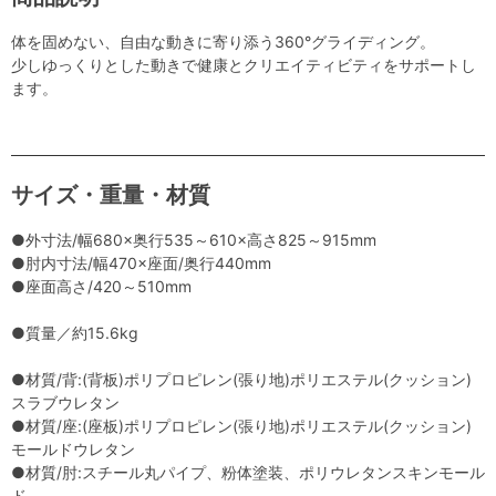
体を固めない、自由な動きに寄り添う360°グライディング。
少しゆっくりとした動きで健康とクリエイティビティをサポートし
ます。
サイズ・重量・材質
●外寸法/幅680×奥行535～610×高さ825～915mm
●肘内寸法/幅470×座面/奥行440mm
●座面高さ/420～510mm
●質量／約15.6kg
●材質/背:(背板)ポリプロピレン(張り地)ポリエステル(クッション)
スラブウレタン
●材質/座:(座板)ポリプロピレン(張り地)ポリエステル(クッション)
モールドウレタン
●材質/肘:スチール丸パイプ、粉体塗装、ポリウレタンスキンモール
ド